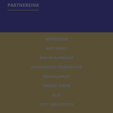
PARTNEREINK
IMPRESSZUM
KAPCSOLAT
JOGI NYILATKOZAT
ADATKEZELÉSI TÁJÉKOZTATÓ
MÉDIAAJÁNLAT
SZERZŐI JOGOK
ÁSZF
SÜTI TÁJÉKOZTATÓ