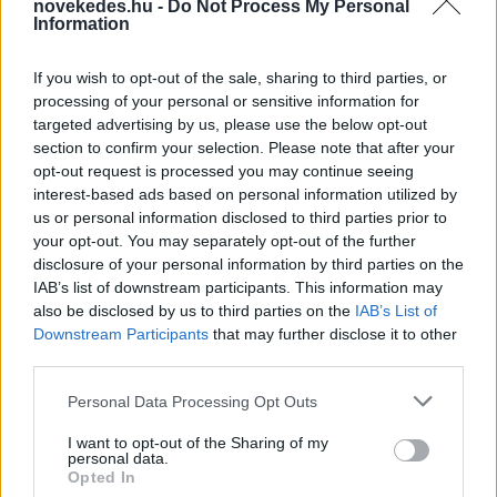
novekedes.hu -
Do Not Process My Personal
Information
If you wish to opt-out of the sale, sharing to third parties, or
Mi lett Alain Delon vagyonával? Adóhatósági
processing of your personal or sensitive information for
csavar a sztoriban
targeted advertising by us, please use the below opt-out
section to confirm your selection. Please note that after your
HÍREK
2026. júl. 19.
opt-out request is processed you may continue seeing
interest-based ads based on personal information utilized by
us or personal information disclosed to third parties prior to
FRISS HÍREK
your opt-out. You may separately opt-out of the further
disclosure of your personal information by third parties on the
IAB’s list of downstream participants. This information may
Körkép: így csökkentették a bankok a
also be disclosed by us to third parties on the
IAB’s List of
személyi hitelek kamatait
Downstream Participants
that may further disclose it to other
third parties.
HÍREK
3 perce
Please note that this website/app uses one or more Google
Personal Data Processing Opt Outs
services and may gather and store information including but
not limited to your visit or usage behaviour. You may click to
I want to opt-out of the Sharing of my
personal data.
grant or deny consent to Google and its third-party tags to
Opted In
use your data for below specified purposes in below Google