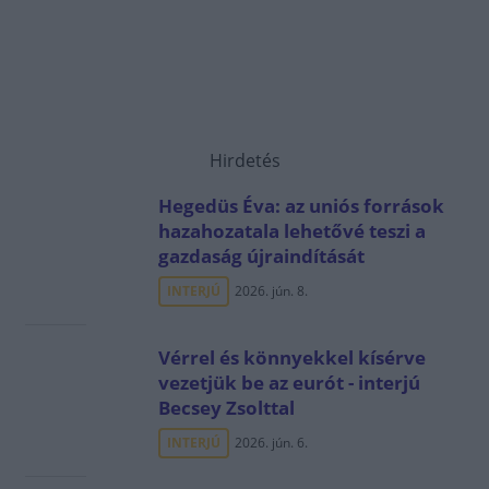
Hirdetés
Hegedüs Éva: az uniós források
hazahozatala lehetővé teszi a
gazdaság újraindítását
INTERJÚ
2026. jún. 8.
Vérrel és könnyekkel kísérve
vezetjük be az eurót - interjú
Becsey Zsolttal
INTERJÚ
2026. jún. 6.