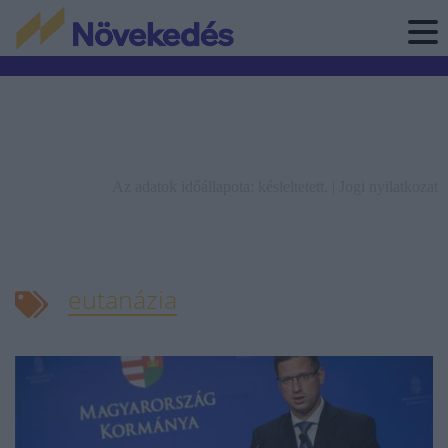
Az adatok időállapota: késleltetett. |
Jogi nyilatkozat
eutanázia