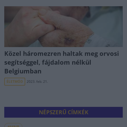
Közel háromezren haltak meg orvosi
segítséggel, fájdalom nélkül
Belgiumban
ÉLETMÓD
2023. feb. 21.
NÉPSZERŰ CÍMKÉK
#MNB