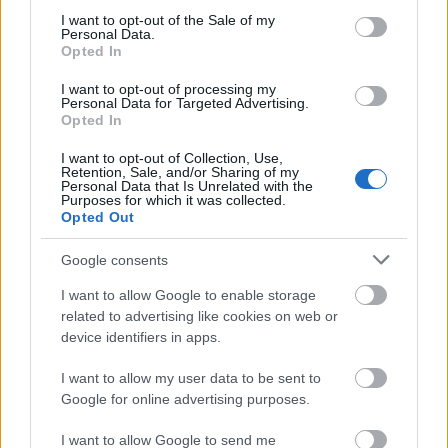
consent section.
I want to opt-out of the Sale of my
Personal Data.
Opted In
I want to opt-out of processing my
Personal Data for Targeted Advertising.
Európa gáztartalékai alacsony szinten: nehéz
Opted In
tél előtt állunk?
I want to opt-out of Collection, Use,
Retention, Sale, and/or Sharing of my
HÍREK
egy órája
Personal Data that Is Unrelated with the
Purposes for which it was collected.
Opted Out
Ezek Irán új feltételei a Hormuzi-szoros
Google consents
megnyitásához - hosszú a lista
I want to allow Google to enable storage
HÍREK
2 órája
related to advertising like cookies on web or
device identifiers in apps.
I want to allow my user data to be sent to
Google for online advertising purposes.
I want to allow Google to send me