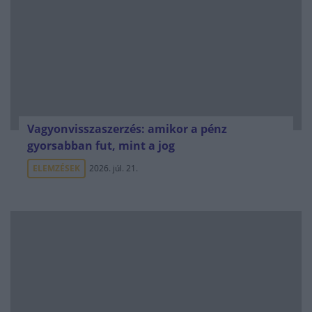
Vagyonvisszaszerzés: amikor a pénz
gyorsabban fut, mint a jog
ELEMZÉSEK
2026. júl. 21.