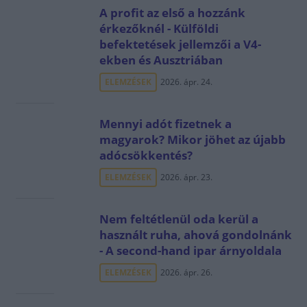
A profit az első a hozzánk
érkezőknél - Külföldi
befektetések jellemzői a V4-
ekben és Ausztriában
ELEMZÉSEK
2026. ápr. 24.
Mennyi adót fizetnek a
magyarok? Mikor jöhet az újabb
adócsökkentés?
ELEMZÉSEK
2026. ápr. 23.
Nem feltétlenül oda kerül a
használt ruha, ahová gondolnánk
- A second-hand ipar árnyoldala
ELEMZÉSEK
2026. ápr. 26.