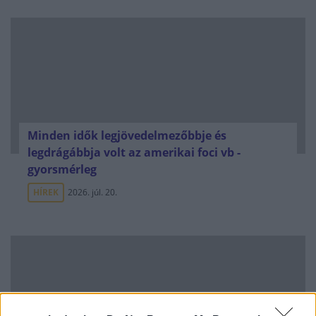
Minden idők legjövedelmezőbbje és
legdrágábbja volt az amerikai foci vb -
gyorsmérleg
HÍREK
2026. júl. 20.