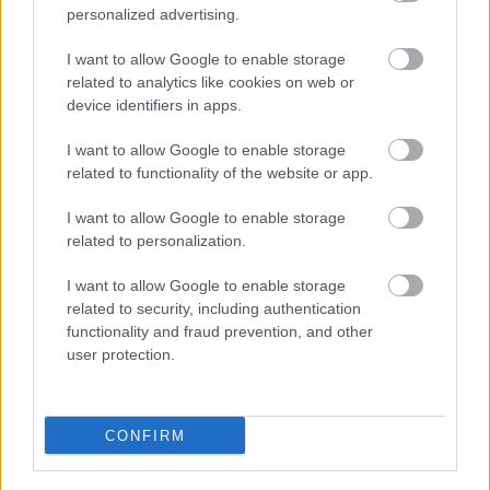
personalized advertising.
I want to allow Google to enable storage
related to analytics like cookies on web or
device identifiers in apps.
Románia már a frontra szállít? Súlyos
vádakkal rukkoltak elő az oroszok
I want to allow Google to enable storage
related to functionality of the website or app.
HÍREK
2 órája
I want to allow Google to enable storage
related to personalization.
Friss ábrán a Duna vízszintje - Paksnál csak
I want to allow Google to enable storage
keddre várható javulás
related to security, including authentication
functionality and fraud prevention, and other
HÍREK
2 órája
user protection.
CONFIRM