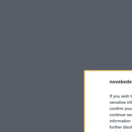
novekede
If you wish 
sensitive in
confirm you
continue se
information 
further disc