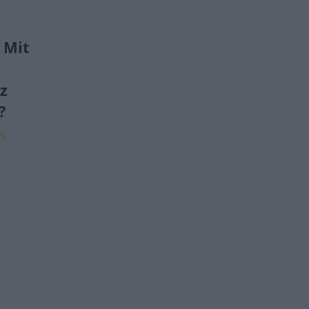
– Mit
z
?
9.