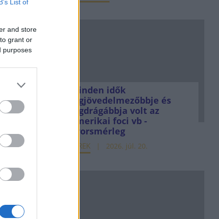
B’s List of
er and store
to grant or
ed purposes
Minden idők
legjövedelmezőbbje és
legdrágábbja volt az
amerikai foci vb -
gyorsmérleg
HÍREK
2026. júl. 20.