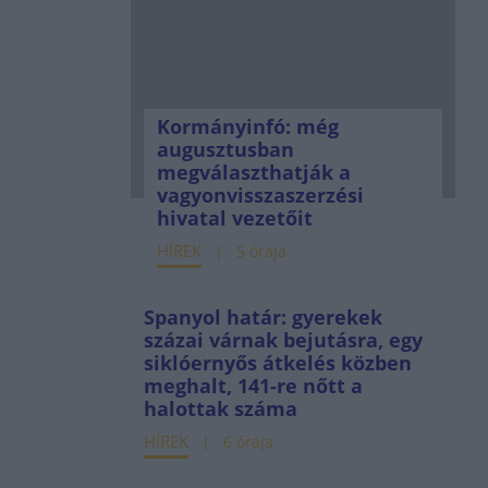
Kormányinfó: még
augusztusban
megválaszthatják a
vagyonvisszaszerzési
hivatal vezetőit
HÍREK
5 órája
Spanyol határ: gyerekek
százai várnak bejutásra, egy
siklóernyős átkelés közben
meghalt, 141-re nőtt a
halottak száma
HÍREK
6 órája