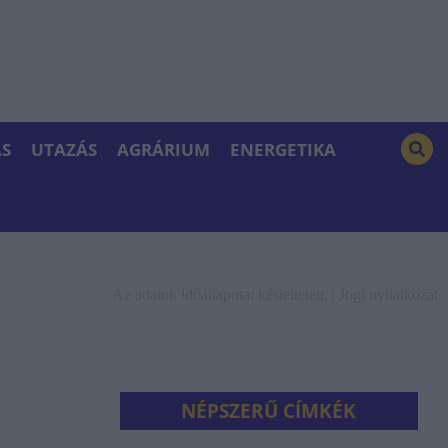
S
UTAZÁS
AGRÁRIUM
ENERGETIKA
Az adatok időállapota: késleltetett. |
Jogi nyilatkozat
NÉPSZERŰ CÍMKÉK