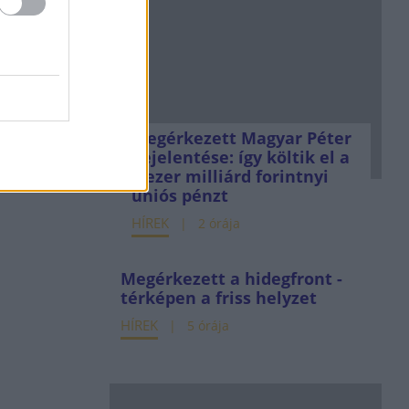
Megérkezett Magyar Péter
bejelentése: így költik el a
6 ezer milliárd forintnyi
uniós pénzt
HÍREK
2 órája
Megérkezett a hidegfront -
térképen a friss helyzet
HÍREK
5 órája