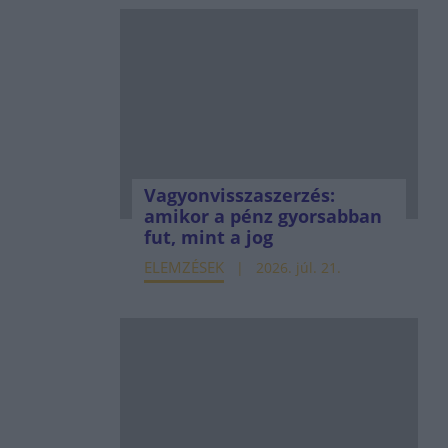
Vagyonvisszaszerzés:
amikor a pénz gyorsabban
fut, mint a jog
ELEMZÉSEK
2026. júl. 21.