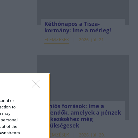
Kéthónapos a Tisza-
kormány: íme a mérleg!
ELEMZÉSEK
2026. júl. 21.
sonal or
Uniós források: íme a
ection to
teendők, amelyek a pénzek
ou may
érkezéséhez még
 personal
szükségesek
out of the
 downstream
ELEMZÉSEK
2026. júl. 20.