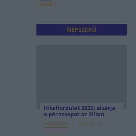
#MNB
NÉPSZERŰ
Hitelfordulat 2026: elzárja
a pénzcsapot az állam
ELEMZÉSEK
2026. júl. 22.