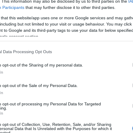
. This information may also be disclosed by us to third parties on the
IA
Participants
that may further disclose it to other third parties.
 that this website/app uses one or more Google services and may gath
including but not limited to your visit or usage behaviour. You may click 
 to Google and its third-party tags to use your data for below specifi
ogle consent section.
l Data Processing Opt Outs
o opt-out of the Sharing of my personal data.
In
o opt-out of the Sale of my Personal Data.
In
to opt-out of processing my Personal Data for Targeted
ing.
In
o opt-out of Collection, Use, Retention, Sale, and/or Sharing
ersonal Data that Is Unrelated with the Purposes for which it
lected.