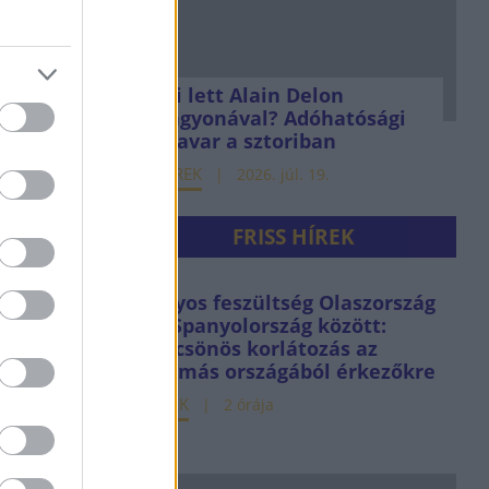
Mi lett Alain Delon
vagyonával? Adóhatósági
csavar a sztoriban
HÍREK
2026. júl. 19.
FRISS HÍREK
Súlyos feszültség Olaszország
és Spanyolország között:
kölcsönös korlátozás az
egymás országából érkezőkre
HÍREK
2 órája