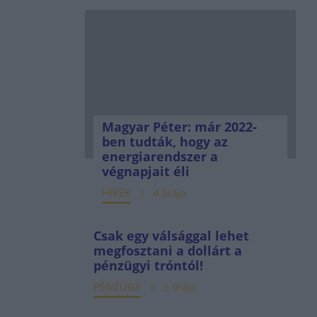
Magyar Péter: már 2022-
ben tudták, hogy az
energiarendszer a
végnapjait éli
HÍREK
4 órája
Csak egy válsággal lehet
megfosztani a dollárt a
pénzügyi tróntól!
PÉNZÜGY
5 órája