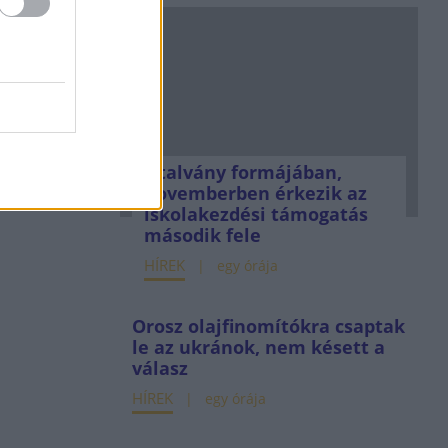
Utalvány formájában,
novemberben érkezik az
iskolakezdési támogatás
második fele
HÍREK
egy órája
Orosz olajfinomítókra csaptak
le az ukránok, nem késett a
válasz
HÍREK
egy órája