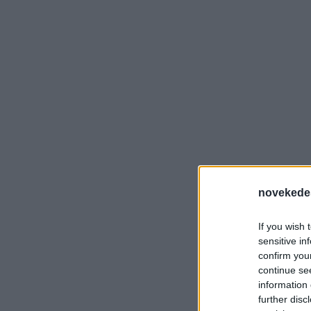
novekede
If you wish 
sensitive in
confirm you
continue se
information 
further disc