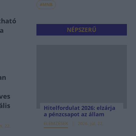
#MNB
tható
 a
NÉPSZERŰ
an
ves
lis
Hitelfordulat 2026: elzárja
a pénzcsapot az állam
ELEMZÉSEK
2026. júl. 22.
n. 22.