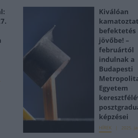
l:
Kiválóan
7.
kamatozta
befektetés
a
jövőbe! –
februártól
indulnak a
Budapesti
Metropolit
.
Egyetem
keresztfélé
posztgraduá
képzései
HÍREK
2025. ja