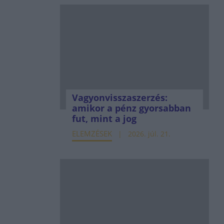
Vagyonvisszaszerzés:
amikor a pénz gyorsabban
fut, mint a jog
ELEMZÉSEK
2026. júl. 21.