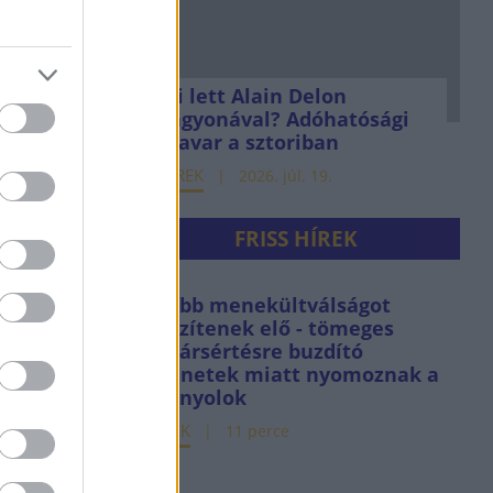
Mi lett Alain Delon
vagyonával? Adóhatósági
csavar a sztoriban
HÍREK
2026. júl. 19.
FRISS HÍREK
Újabb menekültválságot
készítenek elő - tömeges
határsértésre buzdító
üzenetek miatt nyomoznak a
spanyolok
HÍREK
11 perce