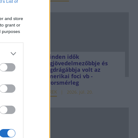
B’s List of
er and store
to grant or
ed purposes
Minden idők
legjövedelmezőbbje és
legdrágábbja volt az
amerikai foci vb -
gyorsmérleg
HÍREK
2026. júl. 20.