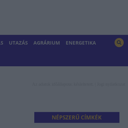
S
UTAZÁS
AGRÁRIUM
ENERGETIKA
Az adatok időállapota: késleltetett. |
Jogi nyilatkozat
NÉPSZERŰ CÍMKÉK