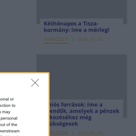
Kéthónapos a Tisza-
kormány: íme a mérleg!
ELEMZÉSEK
2026. júl. 21.
sonal or
Uniós források: íme a
ection to
teendők, amelyek a pénzek
ou may
érkezéséhez még
 personal
szükségesek
out of the
 downstream
ELEMZÉSEK
2026. júl. 20.