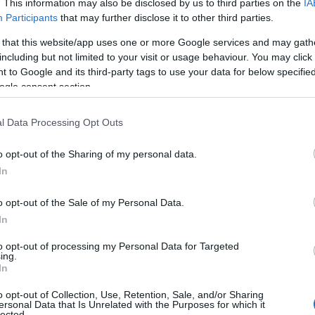
. This information may also be disclosed by us to third parties on the
IA
Participants
that may further disclose it to other third parties.
 that this website/app uses one or more Google services and may gath
including but not limited to your visit or usage behaviour. You may click 
 to Google and its third-party tags to use your data for below specifi
ogle consent section.
l Data Processing Opt Outs
o opt-out of the Sharing of my personal data.
In
o opt-out of the Sale of my Personal Data.
In
to opt-out of processing my Personal Data for Targeted
ing.
In
o opt-out of Collection, Use, Retention, Sale, and/or Sharing
ersonal Data that Is Unrelated with the Purposes for which it
lected.