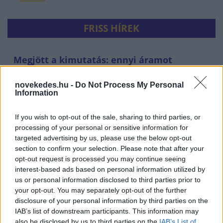
FRISS HÍREK
Megjött a kimutatás: ennyi áramot
sikerült megtakarítani a
vonatlassításokkal
novekedes.hu -
Do Not Process My Personal
Information
HÍREK
29 perce
If you wish to opt-out of the sale, sharing to third parties, or
processing of your personal or sensitive information for
targeted advertising by us, please use the below opt-out
section to confirm your selection. Please note that after your
opt-out request is processed you may continue seeing
interest-based ads based on personal information utilized by
us or personal information disclosed to third parties prior to
your opt-out. You may separately opt-out of the further
disclosure of your personal information by third parties on the
IAB’s list of downstream participants. This information may
Olasz lap: dzsihadista hálózatokra és a ceutai
also be disclosed by us to third parties on the
IAB’s List of