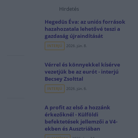
Hirdetés
Hegedüs Éva: az uniós források
hazahozatala lehetővé teszi a
gazdaság újraindítását
INTERJÚ
2026. jún. 8.
Vérrel és könnyekkel kísérve
vezetjük be az eurót - interjú
Becsey Zsolttal
INTERJÚ
2026. jún. 6.
A profit az első a hozzánk
érkezőknél - Külföldi
befektetések jellemzői a V4-
ekben és Ausztriában