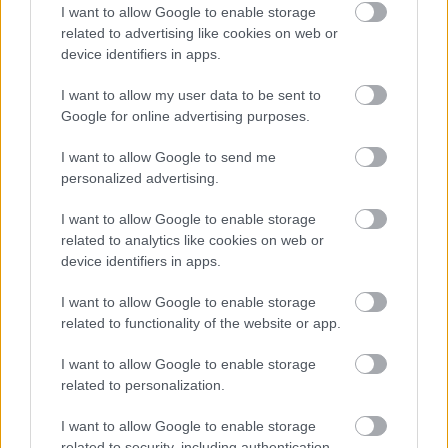
I want to allow Google to enable storage
orosz határon: 3 civil halott, 13 sebesült
related to advertising like cookies on web or
HÍREK
3 órája
device identifiers in apps.
I want to allow my user data to be sent to
Google for online advertising purposes.
Hét egyszerű szokás, amivel energiát
takaríthatunk meg otthonunkban
I want to allow Google to send me
personalized advertising.
HÍREK
4 órája
I want to allow Google to enable storage
related to analytics like cookies on web or
device identifiers in apps.
I want to allow Google to enable storage
related to functionality of the website or app.
NÉPSZERŰ
I want to allow Google to enable storage
related to personalization.
I want to allow Google to enable storage
related to security, including authentication