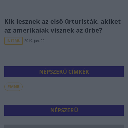
Kik lesznek az első űrturisták, akiket
az amerikaiak visznek az űrbe?
INTERJÚ
2019. jún. 22.
NÉPSZERŰ CÍMKÉK
#MNB
NÉPSZERŰ