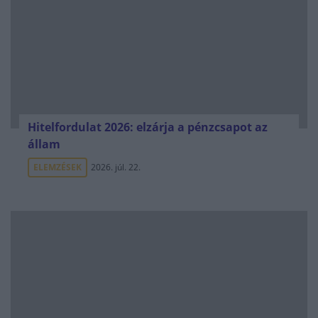
Hitelfordulat 2026: elzárja a pénzcsapot az
állam
ELEMZÉSEK
2026. júl. 22.