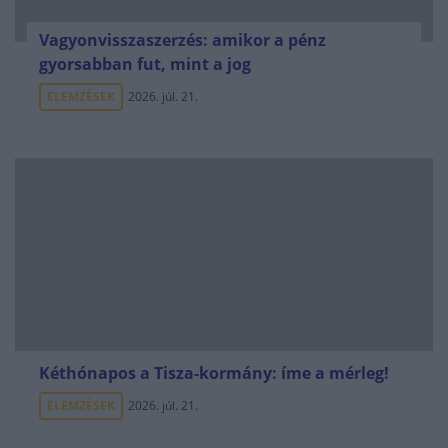
Vagyonvisszaszerzés: amikor a pénz
gyorsabban fut, mint a jog
ELEMZÉSEK
2026. júl. 21.
Kéthónapos a Tisza-kormány: íme a mérleg!
ELEMZÉSEK
2026. júl. 21.