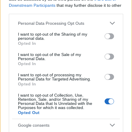
bevándorlás biztonsági kockázataira
Downstream Participants
that may further disclose it to other
figyelmeztetnek a titkosszolgálatok
third parties.
HÍREK
2 órája
Please note that this website/app uses one or more Google
Personal Data Processing Opt Outs
services and may gather and store information including but
not limited to your visit or usage behaviour. You may click to
I want to opt-out of the Sharing of my
personal data.
Heaven Street Seven: nézz vissza, és nézd
grant or deny consent to Google and its third-party tags to
Opted In
use your data for below specified purposes in below Google
vissza!
consent section.
I want to opt-out of the Sale of my
LIFESTYLE
3 órája
Personal Data.
Opted In
I want to opt-out of processing my
Personal Data for Targeted Advertising.
Opted In
I want to opt-out of Collection, Use,
Retention, Sale, and/or Sharing of my
Personal Data that Is Unrelated with the
Purposes for which it was collected.
Opted Out
Google consents
Az éjszakai támadások mérlege az ukrán-