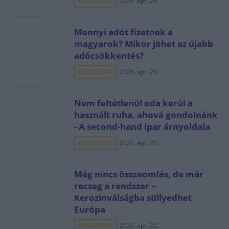
ELEMZÉSEK
2026. ápr. 24.
Mennyi adót fizetnek a
magyarok? Mikor jöhet az újabb
adócsökkentés?
ELEMZÉSEK
2026. ápr. 23.
Nem feltétlenül oda kerül a
használt ruha, ahová gondolnánk
- A second-hand ipar árnyoldala
ELEMZÉSEK
2026. ápr. 26.
Még nincs összeomlás, de már
recseg a rendszer –
Kerozinválságba süllyedhet
Európa
ELEMZÉSEK
2026. ápr. 22.