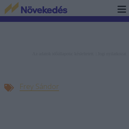
Az adatok időállapota: késleltetett. |
Jogi nyilatkozat
Frey Sándor