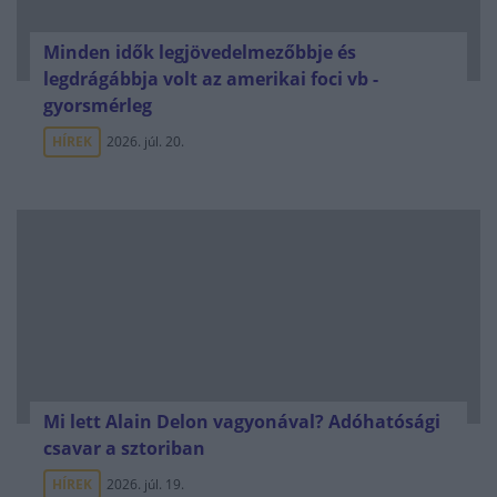
Minden idők legjövedelmezőbbje és
legdrágábbja volt az amerikai foci vb -
gyorsmérleg
HÍREK
2026. júl. 20.
Mi lett Alain Delon vagyonával? Adóhatósági
csavar a sztoriban
HÍREK
2026. júl. 19.