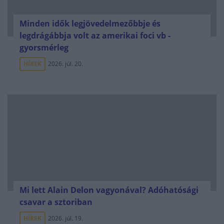
Minden idők legjövedelmezőbbje és
legdrágábbja volt az amerikai foci vb -
gyorsmérleg
HÍREK
2026. júl. 20.
Mi lett Alain Delon vagyonával? Adóhatósági
csavar a sztoriban
HÍREK
2026. júl. 19.