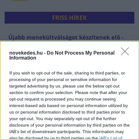
FRISS HÍREK
Újabb menekültválságot készítenek elő -
tömeges határsértésre buzdító üzenetek
miatt nyomoznak a spanyolok
novekedes.hu -
Do Not Process My Personal
Information
HÍREK
2 órája
If you wish to opt-out of the sale, sharing to third parties, or
processing of your personal or sensitive information for
targeted advertising by us, please use the below opt-out
section to confirm your selection. Please note that after your
opt-out request is processed you may continue seeing
interest-based ads based on personal information utilized by
us or personal information disclosed to third parties prior to
your opt-out. You may separately opt-out of the further
disclosure of your personal information by third parties on the
IAB’s list of downstream participants. This information may
also be disclosed by us to third parties on the
IAB’s List of