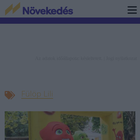
Az adatok időállapota: késleltetett. |
Jogi nyilatkozat
Fülöp Lili