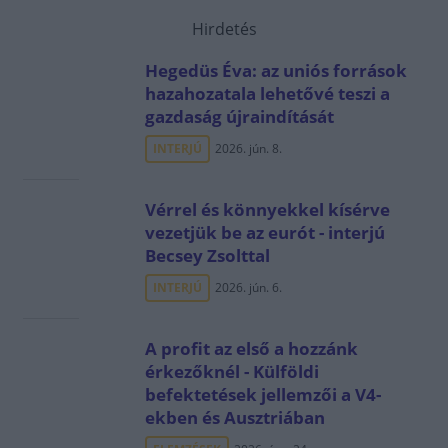
Hirdetés
Hegedüs Éva: az uniós források
hazahozatala lehetővé teszi a
gazdaság újraindítását
INTERJÚ
2026. jún. 8.
Vérrel és könnyekkel kísérve
vezetjük be az eurót - interjú
Becsey Zsolttal
INTERJÚ
2026. jún. 6.
A profit az első a hozzánk
érkezőknél - Külföldi
befektetések jellemzői a V4-
ekben és Ausztriában