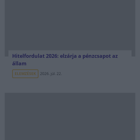
Hitelfordulat 2026: elzárja a pénzcsapot az
állam
ELEMZÉSEK
2026. júl. 22.