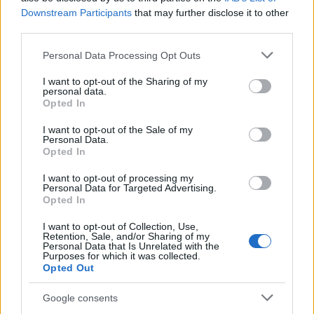
Utalvány formájában, novemberben érkezik
Downstream Participants
that may further disclose it to other
az iskolakezdési támogatás második fele
third parties.
HÍREK
3 órája
Please note that this website/app uses one or more Google
Personal Data Processing Opt Outs
services and may gather and store information including but
not limited to your visit or usage behaviour. You may click to
I want to opt-out of the Sharing of my
personal data.
Orosz olajfinomítókra csaptak le az
grant or deny consent to Google and its third-party tags to
Opted In
use your data for below specified purposes in below Google
ukránok, nem késett a válasz
consent section.
I want to opt-out of the Sale of my
HÍREK
3 órája
Personal Data.
Opted In
I want to opt-out of processing my
Personal Data for Targeted Advertising.
Opted In
I want to opt-out of Collection, Use,
Retention, Sale, and/or Sharing of my
Personal Data that Is Unrelated with the
Purposes for which it was collected.
Opted Out
Google consents
Magyar Péter: már 2022-ben tudták, hogy az