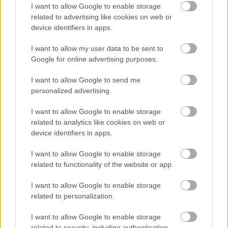
I want to allow Google to enable storage
energiarendszer a végnapjait éli
related to advertising like cookies on web or
HÍREK
6 órája
device identifiers in apps.
I want to allow my user data to be sent to
Google for online advertising purposes.
Csak egy válsággal lehet megfosztani a
dollárt a pénzügyi tróntól!
I want to allow Google to send me
personalized advertising.
PÉNZÜGY
7 órája
I want to allow Google to enable storage
related to analytics like cookies on web or
device identifiers in apps.
I want to allow Google to enable storage
related to functionality of the website or app.
NÉPSZERŰ
I want to allow Google to enable storage
related to personalization.
I want to allow Google to enable storage
related to security, including authentication