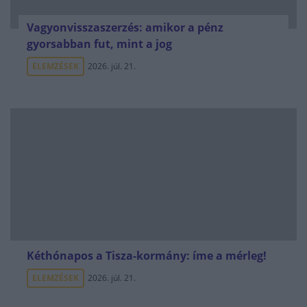
Vagyonvisszaszerzés: amikor a pénz
gyorsabban fut, mint a jog
ELEMZÉSEK
2026. júl. 21.
Kéthónapos a Tisza-kormány: íme a mérleg!
ELEMZÉSEK
2026. júl. 21.