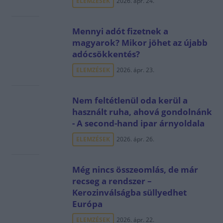
ELEMZÉSEK
2026. ápr. 24.
Mennyi adót fizetnek a
magyarok? Mikor jöhet az újabb
adócsökkentés?
ELEMZÉSEK
2026. ápr. 23.
Nem feltétlenül oda kerül a
használt ruha, ahová gondolnánk
- A second-hand ipar árnyoldala
ELEMZÉSEK
2026. ápr. 26.
Még nincs összeomlás, de már
recseg a rendszer –
Kerozinválságba süllyedhet
Európa
ELEMZÉSEK
2026. ápr. 22.