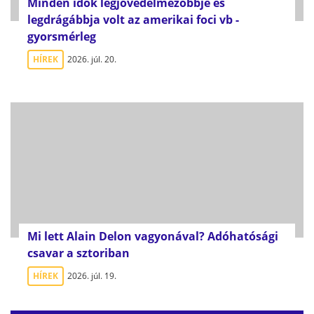
Minden idők legjövedelmezőbbje és
legdrágábbja volt az amerikai foci vb -
gyorsmérleg
HÍREK
2026. júl. 20.
Mi lett Alain Delon vagyonával? Adóhatósági
csavar a sztoriban
HÍREK
2026. júl. 19.