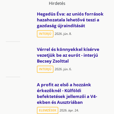
Hirdetés
Hegedüs Éva: az uniós források
hazahozatala lehetővé teszi a
gazdaság újraindítását
INTERJÚ
2026. jún. 8.
Vérrel és könnyekkel kísérve
vezetjük be az eurót - interjú
Becsey Zsolttal
INTERJÚ
2026. jún. 6.
A profit az első a hozzánk
érkezőknél - Külföldi
befektetések jellemzői a V4-
ekben és Ausztriában
ELEMZÉSEK
2026. ápr. 24.