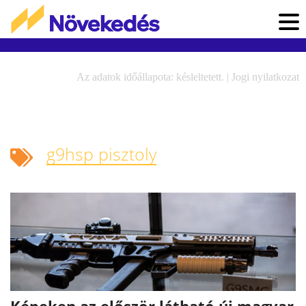
Az adatok időállapota: késleltetett. |
Jogi nyilatkozat
g9hsp pisztoly