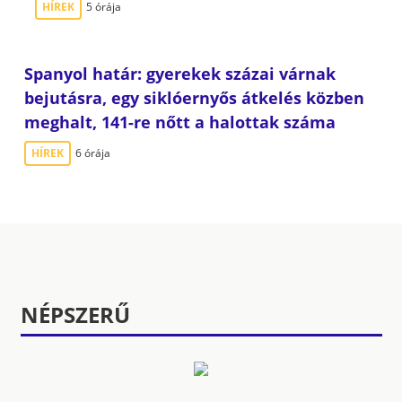
HÍREK
5 órája
Spanyol határ: gyerekek százai várnak
bejutásra, egy siklóernyős átkelés közben
meghalt, 141-re nőtt a halottak száma
HÍREK
6 órája
NÉPSZERŰ