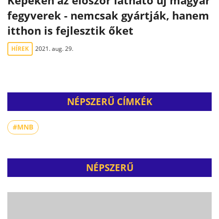
Képeken az először látható új magyar
fegyverek - nemcsak gyártják, hanem
itthon is fejlesztik őket
HÍREK
2021. aug. 29.
NÉPSZERŰ CÍMKÉK
#MNB
NÉPSZERŰ