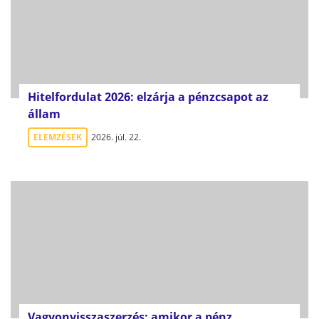
Hitelfordulat 2026: elzárja a pénzcsapot az
állam
ELEMZÉSEK
2026. júl. 22.
Vagyonvisszaszerzés: amikor a pénz