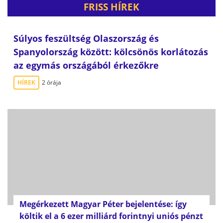
FRISS HÍREK
Súlyos feszültség Olaszország és
Spanyolország között: kölcsönös korlátozás
az egymás országából érkezőkre
HÍREK
2 órája
Megérkezett Magyar Péter bejelentése: így
költik el a 6 ezer milliárd forintnyi uniós pénzt