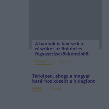
A bankok is kiveszik a
részüket az önkéntes
fogyasztáscsökkentésből
PÉNZÜGY
2 órája
Térképen, ahogy a magyar
határhoz közelít a hidegfont
HÍREK
2 órája