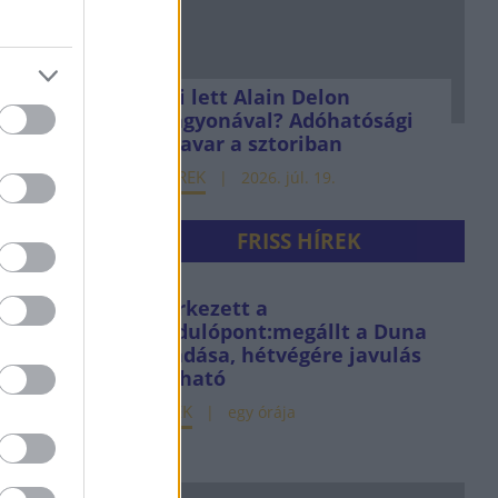
Mi lett Alain Delon
vagyonával? Adóhatósági
csavar a sztoriban
HÍREK
2026. júl. 19.
FRISS HÍREK
Elérkezett a
fordulópont:megállt a Duna
apadása, hétvégére javulás
várható
HÍREK
egy órája