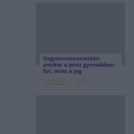
Vagyonvisszaszerzés:
amikor a pénz gyorsabban
fut, mint a jog
ELEMZÉSEK
2026. júl. 21.