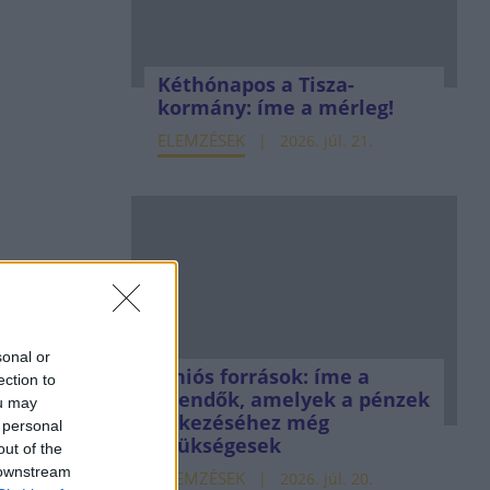
Kéthónapos a Tisza-
kormány: íme a mérleg!
ELEMZÉSEK
2026. júl. 21.
sonal or
Uniós források: íme a
ection to
teendők, amelyek a pénzek
ou may
érkezéséhez még
 personal
szükségesek
out of the
 downstream
ELEMZÉSEK
2026. júl. 20.