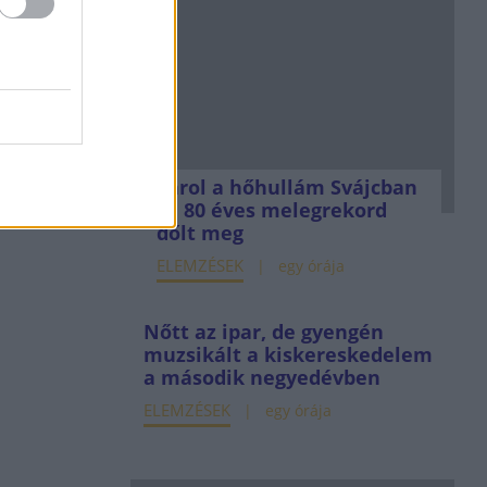
Tarol a hőhullám Svájcban
is, 80 éves melegrekord
dőlt meg
ELEMZÉSEK
egy órája
Nőtt az ipar, de gyengén
muzsikált a kiskereskedelem
a második negyedévben
ELEMZÉSEK
egy órája