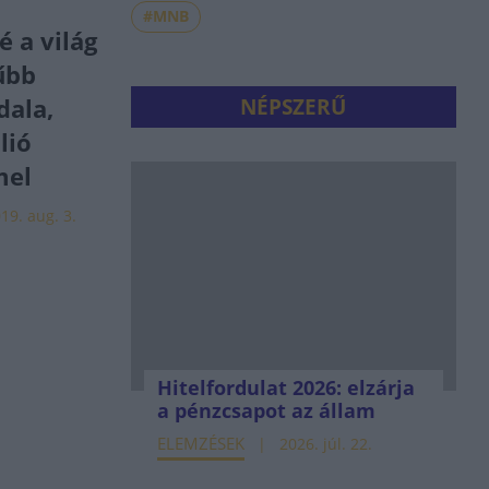
#MNB
 a világ
űbb
dala,
NÉPSZERŰ
lió
mel
19. aug. 3.
Hitelfordulat 2026: elzárja
a pénzcsapot az állam
ELEMZÉSEK
2026. júl. 22.