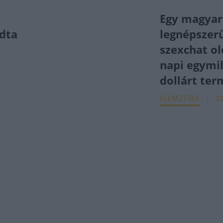
Egy magyaré
adta
legnépszer
szexchat ol
napi egymil
dollárt ter
ELEMZÉSEK
20