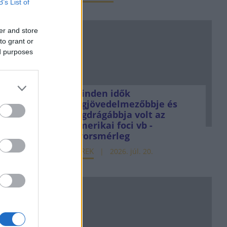
B’s List of
er and store
to grant or
ed purposes
Minden idők
legjövedelmezőbbje és
legdrágábbja volt az
amerikai foci vb -
gyorsmérleg
HÍREK
2026. júl. 20.