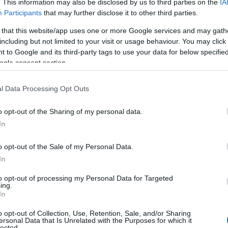
. This information may also be disclosed by us to third parties on the
IA
Participants
that may further disclose it to other third parties.
 that this website/app uses one or more Google services and may gath
including but not limited to your visit or usage behaviour. You may click 
 to Google and its third-party tags to use your data for below specifi
ogle consent section.
l Data Processing Opt Outs
o opt-out of the Sharing of my personal data.
In
o opt-out of the Sale of my Personal Data.
In
to opt-out of processing my Personal Data for Targeted
ing.
In
o opt-out of Collection, Use, Retention, Sale, and/or Sharing
ersonal Data that Is Unrelated with the Purposes for which it
lected.