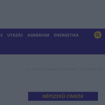
S
UTAZÁS
AGRÁRIUM
ENERGETIKA
Az adatok időállapota: késleltetett. |
Jogi nyilatkozat
NÉPSZERŰ CÍMKÉK