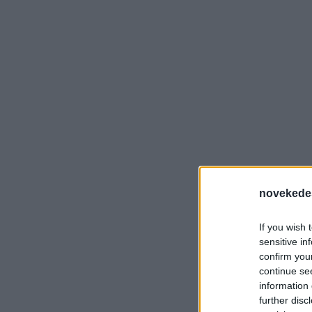
novekede
If you wish 
sensitive in
confirm you
continue se
information 
further disc