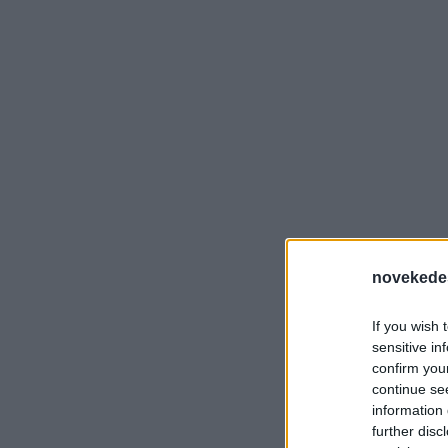
novekede
If you wish 
sensitive in
confirm you
continue se
information 
further disc