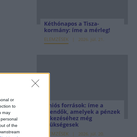
Kéthónapos a Tisza-
kormány: íme a mérleg!
ELEMZÉSEK
2026. júl. 21.
sonal or
Uniós források: íme a
ection to
teendők, amelyek a pénzek
ou may
érkezéséhez még
 personal
szükségesek
out of the
 downstream
ELEMZÉSEK
2026. júl. 20.