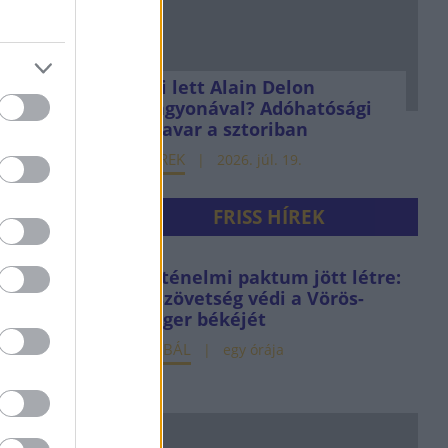
Mi lett Alain Delon
vagyonával? Adóhatósági
csavar a sztoriban
HÍREK
2026. júl. 19.
FRISS HÍREK
Történelmi paktum jött létre:
új szövetség védi a Vörös-
tenger békéjét
GLOBÁL
egy órája