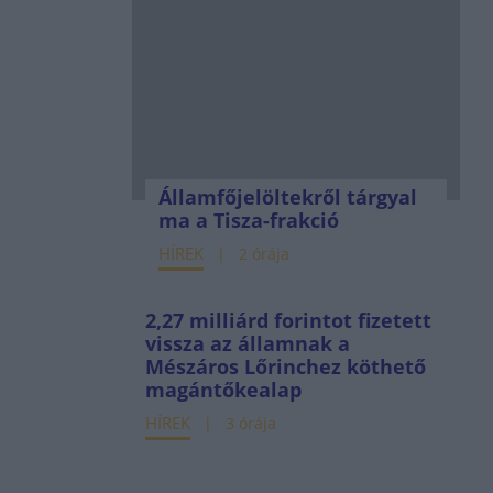
Államfőjelöltekről tárgyal
ma a Tisza-frakció
HÍREK
2 órája
2,27 milliárd forintot fizetett
vissza az államnak a
Mészáros Lőrinchez köthető
magántőkealap
HÍREK
3 órája