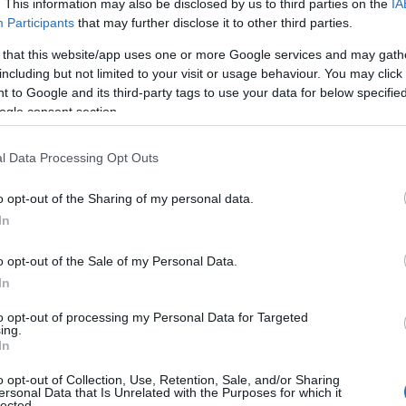
. This information may also be disclosed by us to third parties on the
IA
Participants
that may further disclose it to other third parties.
 that this website/app uses one or more Google services and may gath
including but not limited to your visit or usage behaviour. You may click 
 to Google and its third-party tags to use your data for below specifi
ogle consent section.
l Data Processing Opt Outs
o opt-out of the Sharing of my personal data.
In
o opt-out of the Sale of my Personal Data.
In
to opt-out of processing my Personal Data for Targeted
ing.
In
o opt-out of Collection, Use, Retention, Sale, and/or Sharing
ersonal Data that Is Unrelated with the Purposes for which it
lected.