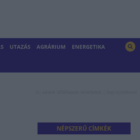
S
UTAZÁS
AGRÁRIUM
ENERGETIKA
Az adatok időállapota: késleltetett. |
Jogi nyilatkozat
NÉPSZERŰ CÍMKÉK