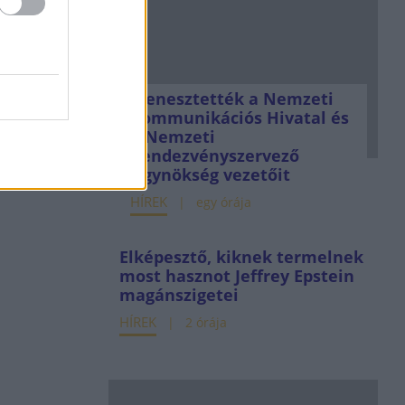
Menesztették a Nemzeti
Kommunikációs Hivatal és
a Nemzeti
Rendezvényszervező
Ügynökség vezetőit
HÍREK
egy órája
Elképesztő, kiknek termelnek
most hasznot Jeffrey Epstein
magánszigetei
HÍREK
2 órája