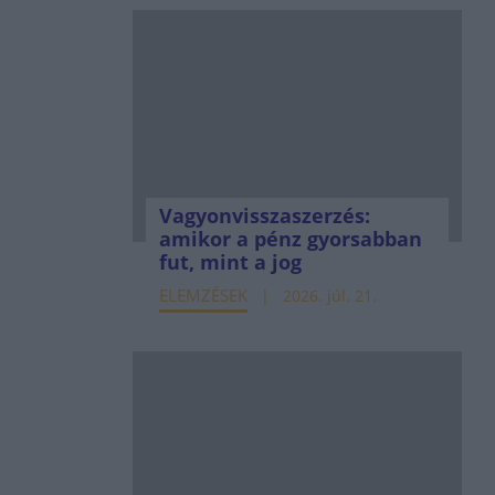
Vagyonvisszaszerzés:
amikor a pénz gyorsabban
fut, mint a jog
ELEMZÉSEK
2026. júl. 21.