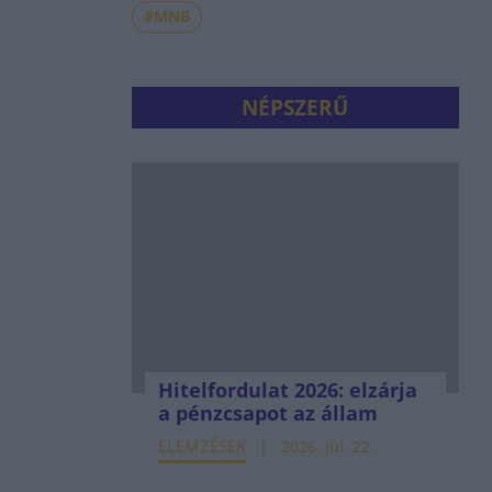
#MNB
NÉPSZERŰ
Hitelfordulat 2026: elzárja
a pénzcsapot az állam
ELEMZÉSEK
2026. júl. 22.