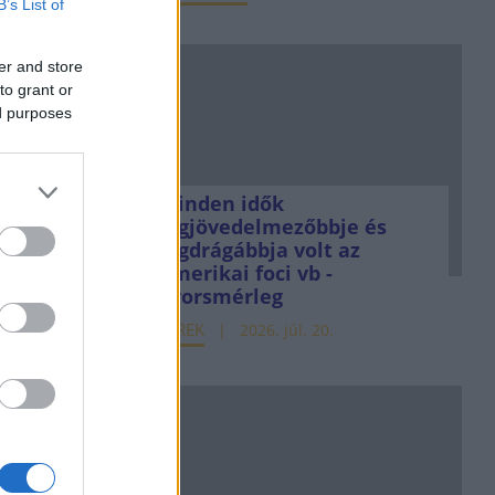
B’s List of
er and store
to grant or
ed purposes
Minden idők
legjövedelmezőbbje és
legdrágábbja volt az
amerikai foci vb -
gyorsmérleg
HÍREK
2026. júl. 20.