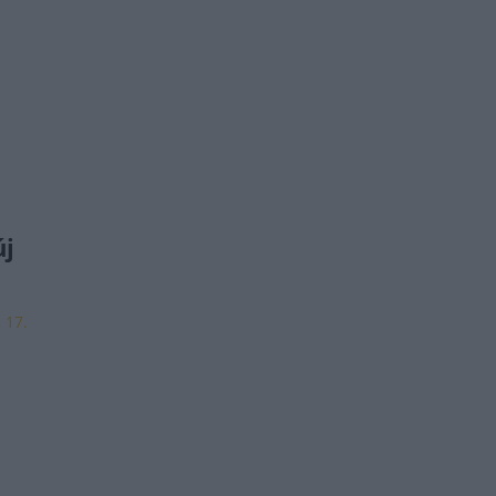
új
. 17.