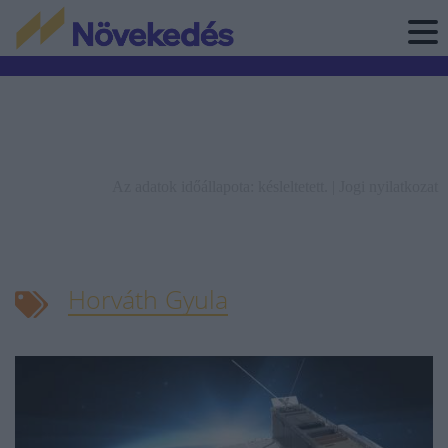
Az adatok időállapota: késleltetett. |
Jogi nyilatkozat
Horváth Gyula