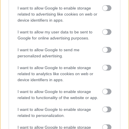
Megérkezett Magyar Péter bejelentése: így
I want to allow Google to enable storage
költik el a 6 ezer milliárd forintnyi uniós pénzt
related to advertising like cookies on web or
device identifiers in apps.
HÍREK
9 órája
I want to allow my user data to be sent to
Google for online advertising purposes.
Megérkezett a hidegfront - térképen a friss
I want to allow Google to send me
helyzet
personalized advertising.
HÍREK
11 órája
I want to allow Google to enable storage
related to analytics like cookies on web or
device identifiers in apps.
I want to allow Google to enable storage
related to functionality of the website or app.
I want to allow Google to enable storage
NÉPSZERŰ
related to personalization.
I want to allow Google to enable storage