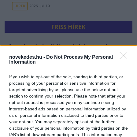
HÍREK
2026. júl. 19.
FRISS HÍREK
Az egészség logikája: mit jelentenek ma
a XX. század orvostudományi sikerei?
novekedes.hu -
Do Not Process My Personal
Information
EGÉSZSÉGIPAR
2 órája
If you wish to opt-out of the sale, sharing to third parties, or
processing of your personal or sensitive information for
targeted advertising by us, please use the below opt-out
section to confirm your selection. Please note that after your
opt-out request is processed you may continue seeing
interest-based ads based on personal information utilized by
us or personal information disclosed to third parties prior to
your opt-out. You may separately opt-out of the further
disclosure of your personal information by third parties on the
IAB’s list of downstream participants. This information may