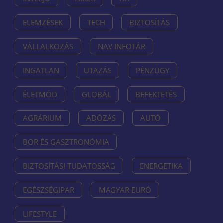
ELEMZÉSEK
TECH
BIZTOSÍTÁS
VÁLLALKOZÁS
NAV INFOTÁR
INGATLAN
UTAZÁS
PÉNZÜGY
ÉLETMÓD
GLOBÁL
BEFEKTETÉS
AGRÁRIUM
ADÓZÁS
AUTÓ
BOR ÉS GASZTRONÓMIA
BIZTOSÍTÁSI TUDATOSSÁG
ENERGETIKA
EGÉSZSÉGIPAR
MAGYAR EURÓ
LIFESTYLE