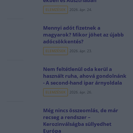
ekben és Ausztriában
ELEMZÉSEK
2026. ápr. 24.
Mennyi adót fizetnek a
magyarok? Mikor jöhet az újabb
adócsökkentés?
ELEMZÉSEK
2026. ápr. 23.
Nem feltétlenül oda kerül a
használt ruha, ahová gondolnánk
- A second-hand ipar árnyoldala
ELEMZÉSEK
2026. ápr. 26.
Még nincs összeomlás, de már
recseg a rendszer –
Kerozinválságba süllyedhet
Európa