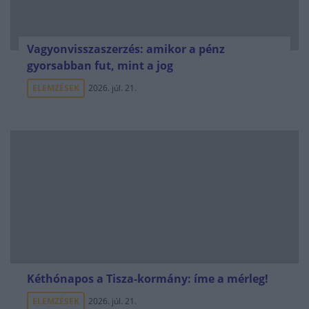
Vagyonvisszaszerzés: amikor a pénz
gyorsabban fut, mint a jog
ELEMZÉSEK
2026. júl. 21.
Kéthónapos a Tisza-kormány: íme a mérleg!
ELEMZÉSEK
2026. júl. 21.