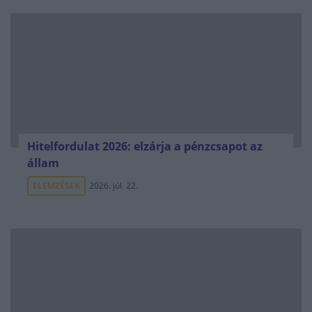
Hitelfordulat 2026: elzárja a pénzcsapot az
állam
ELEMZÉSEK
2026. júl. 22.