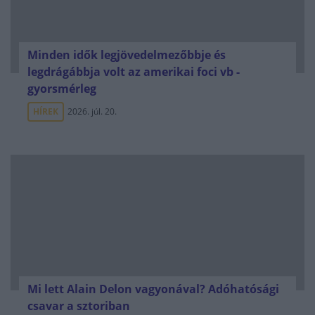
Minden idők legjövedelmezőbbje és
legdrágábbja volt az amerikai foci vb -
gyorsmérleg
HÍREK
2026. júl. 20.
Mi lett Alain Delon vagyonával? Adóhatósági
csavar a sztoriban