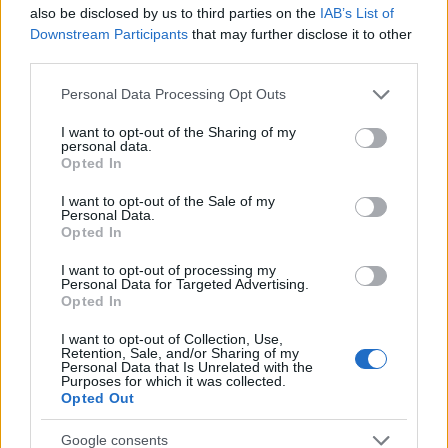
Elképesztő, kiknek termelnek most hasznot
also be disclosed by us to third parties on the
IAB’s List of
Jeffrey Epstein magánszigetei
Downstream Participants
that may further disclose it to other
third parties.
ELEMZÉSEK
3 órája
Please note that this website/app uses one or more Google
Personal Data Processing Opt Outs
services and may gather and store information including but
not limited to your visit or usage behaviour. You may click to
I want to opt-out of the Sharing of my
Súlyos feszültség Olaszország és
personal data.
grant or deny consent to Google and its third-party tags to
Opted In
Spanyolország között: kölcsönös korlátozás
use your data for below specified purposes in below Google
az egymás országából érkezőkre
consent section.
I want to opt-out of the Sale of my
Personal Data.
HÍREK
9 órája
Opted In
I want to opt-out of processing my
Personal Data for Targeted Advertising.
Opted In
I want to opt-out of Collection, Use,
Retention, Sale, and/or Sharing of my
Personal Data that Is Unrelated with the
Purposes for which it was collected.
Opted Out
Google consents