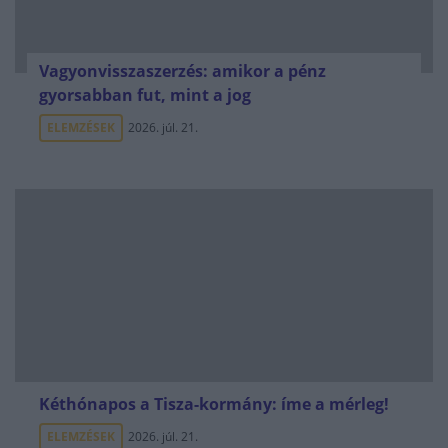
Vagyonvisszaszerzés: amikor a pénz
gyorsabban fut, mint a jog
ELEMZÉSEK
2026. júl. 21.
Kéthónapos a Tisza-kormány: íme a mérleg!
ELEMZÉSEK
2026. júl. 21.