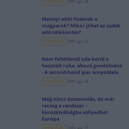
ELEMZÉSEK
2026. ápr. 24.
Mennyi adót fizetnek a
magyarok? Mikor jöhet az újabb
adócsökkentés?
ELEMZÉSEK
2026. ápr. 23.
Nem feltétlenül oda kerül a
használt ruha, ahová gondolnánk
- A second-hand ipar árnyoldala
ELEMZÉSEK
2026. ápr. 26.
Még nincs összeomlás, de már
recseg a rendszer –
Kerozinválságba süllyedhet
Európa
ELEMZÉSEK
2026. ápr. 22.