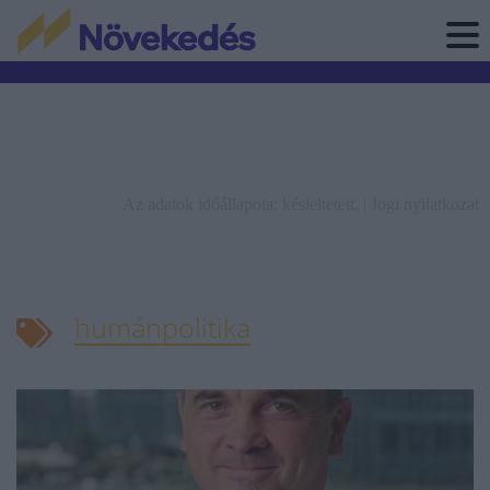
Az adatok időállapota: késleltetett. |
Jogi nyilatkozat
humánpolitika