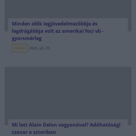
Minden idők legjövedelmezőbbje és
legdrágábbja volt az amerikai foci vb -
gyorsmérleg
HÍREK
2026. júl. 20.
Mi lett Alain Delon vagyonával? Adóhatósági
csavar a sztoriban