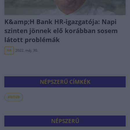
K&amp;H Bank HR-igazgatója: Napi
szinten jönnek elő korábban sosem
látott problémák
HR
2022. máj. 30.
NÉPSZERŰ CÍMKÉK
#MNB
NÉPSZERŰ