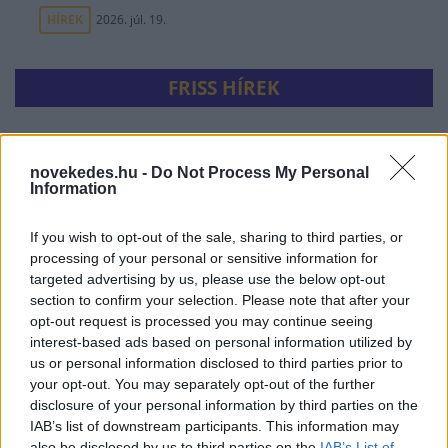
HÍREK
2026. júl. 19.
FRISS HÍREK
Bizarr baleset történt a budapesti metrón
novekedes.hu -
Do Not Process My Personal
HÍREK
egy órája
Information
If you wish to opt-out of the sale, sharing to third parties, or
processing of your personal or sensitive information for
targeted advertising by us, please use the below opt-out
section to confirm your selection. Please note that after your
opt-out request is processed you may continue seeing
interest-based ads based on personal information utilized by
us or personal information disclosed to third parties prior to
your opt-out. You may separately opt-out of the further
disclosure of your personal information by third parties on the
IAB’s list of downstream participants. This information may
Durva vámokat vetett ki az orosz olajra
also be disclosed by us to third parties on the
IAB’s List of