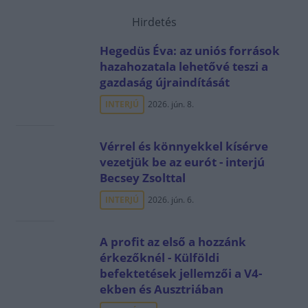
Hirdetés
Hegedüs Éva: az uniós források
hazahozatala lehetővé teszi a
gazdaság újraindítását
INTERJÚ
2026. jún. 8.
Vérrel és könnyekkel kísérve
vezetjük be az eurót - interjú
Becsey Zsolttal
INTERJÚ
2026. jún. 6.
A profit az első a hozzánk
érkezőknél - Külföldi
befektetések jellemzői a V4-
ekben és Ausztriában