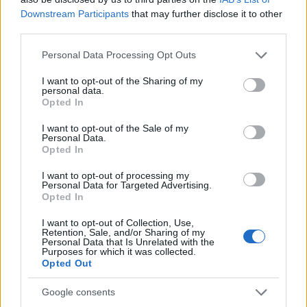
Amerika
Downstream Participants
that may further disclose it to other
third parties.
HÍREK
2 órája
Please note that this website/app uses one or more Google
Personal Data Processing Opt Outs
services and may gather and store information including but
not limited to your visit or usage behaviour. You may click to
I want to opt-out of the Sharing of my
El is dőlt, ki lesz a köztársasági elnök
personal data.
grant or deny consent to Google and its third-party tags to
Opted In
use your data for below specified purposes in below Google
HÍREK
3 órája
consent section.
I want to opt-out of the Sale of my
Personal Data.
Opted In
I want to opt-out of processing my
Personal Data for Targeted Advertising.
Opted In
I want to opt-out of Collection, Use,
Retention, Sale, and/or Sharing of my
Personal Data that Is Unrelated with the
Purposes for which it was collected.
Opted Out
Történelmi paktum jött létre: új szövetség
Google consents
védi a Vörös-tenger békéjét