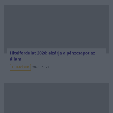
Hitelfordulat 2026: elzárja a pénzcsapot az
állam
ELEMZÉSEK
2026. júl. 22.