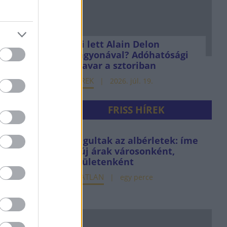
Mi lett Alain Delon
vagyonával? Adóhatósági
csavar a sztoriban
HÍREK
2026. júl. 19.
FRISS HÍREK
Drágultak az albérletek: íme
az új árak városonként,
kerületenként
INGATLAN
egy perce