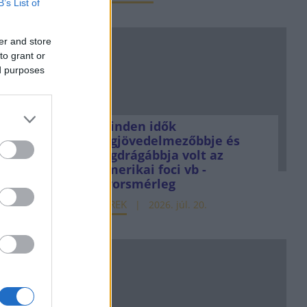
B’s List of
er and store
to grant or
ed purposes
Minden idők
legjövedelmezőbbje és
legdrágábbja volt az
amerikai foci vb -
gyorsmérleg
HÍREK
2026. júl. 20.