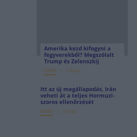
Amerika kezd kifogyni a
fegyverekből? Megszólalt
Trump és Zelenszkij
HÍREK
2 órája
Itt az új megállapodás, Irán
veheti át a teljes Hormuzi-
szoros ellenőrzését
HÍREK
3 órája