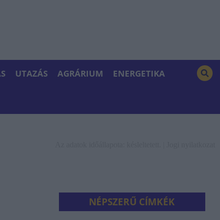
S
UTAZÁS
AGRÁRIUM
ENERGETIKA
Az adatok időállapota: késleltetett. |
Jogi nyilatkozat
NÉPSZERŰ CÍMKÉK