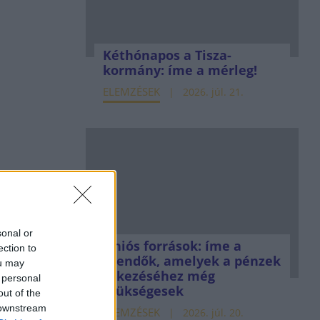
Kéthónapos a Tisza-
kormány: íme a mérleg!
ELEMZÉSEK
2026. júl. 21.
sonal or
Uniós források: íme a
ection to
teendők, amelyek a pénzek
ou may
érkezéséhez még
 personal
szükségesek
out of the
 downstream
ELEMZÉSEK
2026. júl. 20.