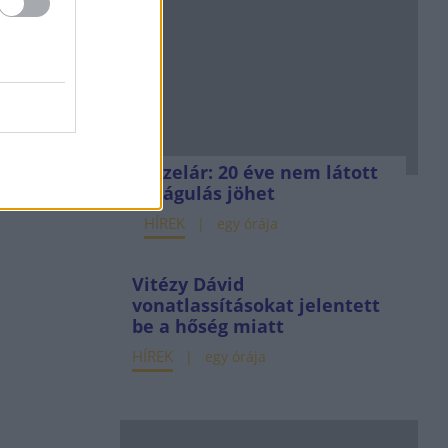
Dízelár: 20 éve nem látott
drágulás jöhet
HÍREK
egy órája
Vitézy Dávid
vonatlassításokat jelentett
be a hőség miatt
HÍREK
egy órája