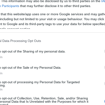
. This information may also be disclosed by us to third parties on the
IA
Participants
that may further disclose it to other third parties.
 that this website/app uses one or more Google services and may gath
including but not limited to your visit or usage behaviour. You may click 
 to Google and its third-party tags to use your data for below specifi
ogle consent section.
l Data Processing Opt Outs
o opt-out of the Sharing of my personal data.
In
o opt-out of the Sale of my Personal Data.
In
to opt-out of processing my Personal Data for Targeted
ing.
In
o opt-out of Collection, Use, Retention, Sale, and/or Sharing
ersonal Data that Is Unrelated with the Purposes for which it
lected.