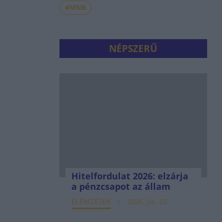
#MNB
NÉPSZERŰ
Hitelfordulat 2026: elzárja
a pénzcsapot az állam
ELEMZÉSEK
2026. júl. 22.