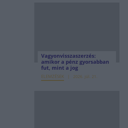
Vagyonvisszaszerzés:
amikor a pénz gyorsabban
fut, mint a jog
ELEMZÉSEK
2026. júl. 21.