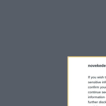
novekede
If you wish 
sensitive in
confirm you
continue se
information 
further disc