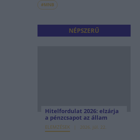
#MNB
NÉPSZERŰ
Hitelfordulat 2026: elzárja
a pénzcsapot az állam
ELEMZÉSEK
2026. júl. 22.