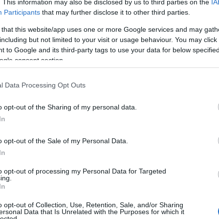
. This information may also be disclosed by us to third parties on the
IA
Participants
that may further disclose it to other third parties.
 that this website/app uses one or more Google services and may gath
including but not limited to your visit or usage behaviour. You may click 
 to Google and its third-party tags to use your data for below specifi
ogle consent section.
l Data Processing Opt Outs
o opt-out of the Sharing of my personal data.
In
o opt-out of the Sale of my Personal Data.
In
to opt-out of processing my Personal Data for Targeted
ing.
In
o opt-out of Collection, Use, Retention, Sale, and/or Sharing
ersonal Data that Is Unrelated with the Purposes for which it
lected.