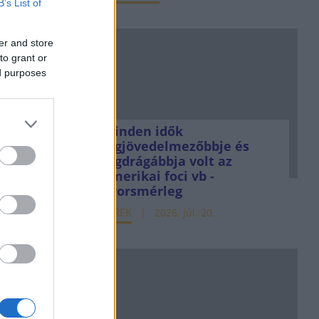
B’s List of
er and store
to grant or
ed purposes
Minden idők
legjövedelmezőbbje és
legdrágábbja volt az
amerikai foci vb -
gyorsmérleg
HÍREK
2026. júl. 20.