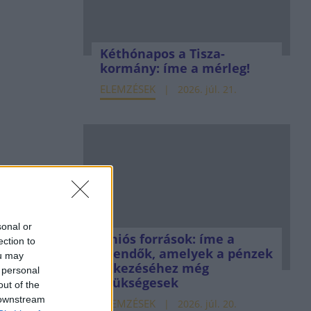
Kéthónapos a Tisza-
kormány: íme a mérleg!
ELEMZÉSEK
2026. júl. 21.
sonal or
Uniós források: íme a
ection to
teendők, amelyek a pénzek
ou may
érkezéséhez még
 personal
szükségesek
out of the
 downstream
ELEMZÉSEK
2026. júl. 20.