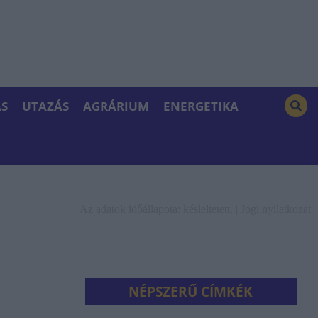
S
UTAZÁS
AGRÁRIUM
ENERGETIKA
Az adatok időállapota: késleltetett. |
Jogi nyilatkozat
NÉPSZERŰ CÍMKÉK