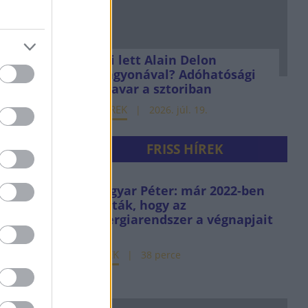
Mi lett Alain Delon
vagyonával? Adóhatósági
csavar a sztoriban
HÍREK
2026. júl. 19.
FRISS HÍREK
Magyar Péter: már 2022-ben
tudták, hogy az
energiarendszer a végnapjait
éli
HÍREK
38 perce