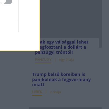
Csak egy válsággal lehet
megfosztani a dollárt a
pénzügyi tróntól!
PÉNZÜGY
egy órája
Trump belső köreiben is
pánikolnak a fegyverhiány
miatt
HÍREK
2 órája