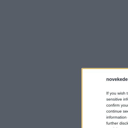
novekede
If you wish 
sensitive in
confirm you
continue se
information 
further disc