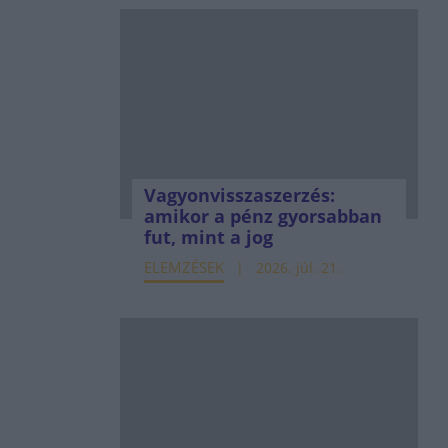
Vagyonvisszaszerzés:
amikor a pénz gyorsabban
fut, mint a jog
ELEMZÉSEK
2026. júl. 21.