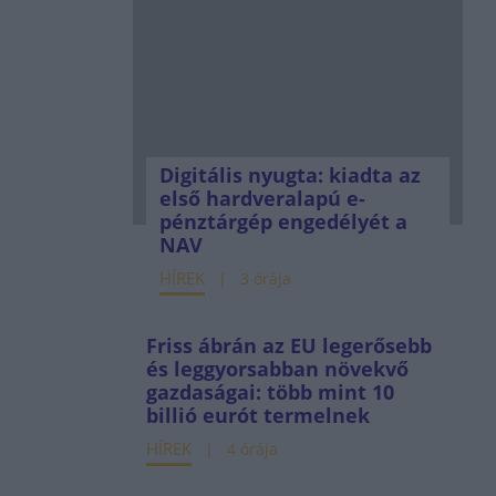
Digitális nyugta: kiadta az
első hardveralapú e-
pénztárgép engedélyét a
NAV
HÍREK
3 órája
Friss ábrán az EU legerősebb
és leggyorsabban növekvő
gazdaságai: több mint 10
billió eurót termelnek
HÍREK
4 órája