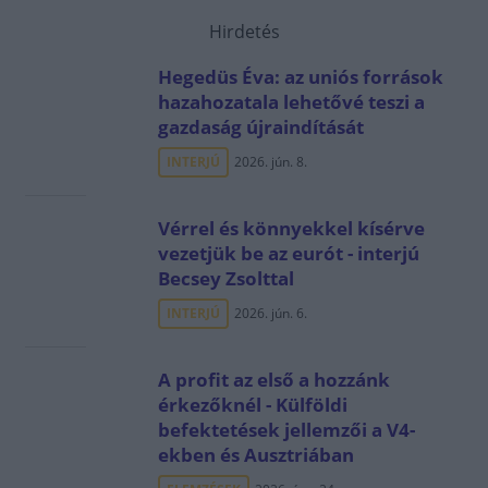
Hirdetés
Hegedüs Éva: az uniós források
hazahozatala lehetővé teszi a
gazdaság újraindítását
INTERJÚ
2026. jún. 8.
Vérrel és könnyekkel kísérve
vezetjük be az eurót - interjú
Becsey Zsolttal
INTERJÚ
2026. jún. 6.
A profit az első a hozzánk
érkezőknél - Külföldi
befektetések jellemzői a V4-
ekben és Ausztriában