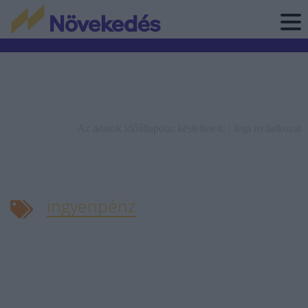
Az adatok időállapota: késleltetett. |
Jogi nyilatkozat
ingyenpénz