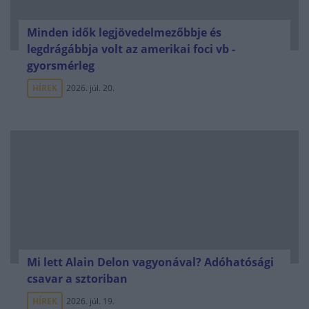
Minden idők legjövedelmezőbbje és
legdrágábbja volt az amerikai foci vb -
gyorsmérleg
HÍREK
2026. júl. 20.
Mi lett Alain Delon vagyonával? Adóhatósági
csavar a sztoriban
HÍREK
2026. júl. 19.