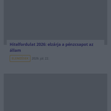
Hitelfordulat 2026: elzárja a pénzcsapot az
állam
ELEMZÉSEK
2026. júl. 22.