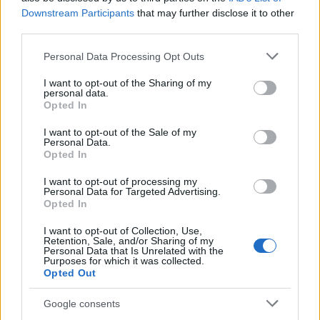
Heaven Street Seven: nézz vissza, és nézd
Downstream Participants
that may further disclose it to other
vissza!
third parties.
LIFESTYLE
egy órája
Please note that this website/app uses one or more Google
Personal Data Processing Opt Outs
services and may gather and store information including but
not limited to your visit or usage behaviour. You may click to
I want to opt-out of the Sharing of my
personal data.
Az éjszakai támadások mérlege az ukrán-
grant or deny consent to Google and its third-party tags to
Opted In
use your data for below specified purposes in below Google
orosz határon: 3 civil halott, 13 sebesült
consent section.
I want to opt-out of the Sale of my
HÍREK
2 órája
Personal Data.
Opted In
I want to opt-out of processing my
Personal Data for Targeted Advertising.
Opted In
I want to opt-out of Collection, Use,
Retention, Sale, and/or Sharing of my
Personal Data that Is Unrelated with the
Purposes for which it was collected.
Opted Out
Google consents
Hét egyszerű szokás, amivel energiát