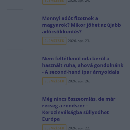
ELEMZÉSEK
2026. ápr. 24.
Mennyi adót fizetnek a
magyarok? Mikor jöhet az újabb
adócsökkentés?
ELEMZÉSEK
2026. ápr. 23.
Nem feltétlenül oda kerül a
használt ruha, ahová gondolnánk
- A second-hand ipar árnyoldala
ELEMZÉSEK
2026. ápr. 26.
Még nincs összeomlás, de már
recseg a rendszer –
Kerozinválságba süllyedhet
Európa
ELEMZÉSEK
2026. ápr. 22.