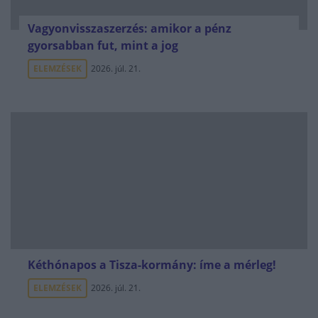
Vagyonvisszaszerzés: amikor a pénz
gyorsabban fut, mint a jog
ELEMZÉSEK
2026. júl. 21.
Kéthónapos a Tisza-kormány: íme a mérleg!
ELEMZÉSEK
2026. júl. 21.