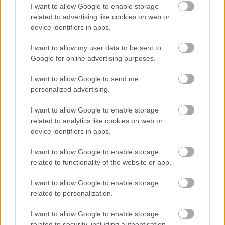
I want to allow Google to enable storage
takaríthatunk meg otthonunkban
related to advertising like cookies on web or
HÍREK
2 órája
device identifiers in apps.
I want to allow my user data to be sent to
Google for online advertising purposes.
Körkép: így csökkentették a bankok a
személyi hitelek kamatait
I want to allow Google to send me
personalized advertising.
HÍREK
3 órája
I want to allow Google to enable storage
related to analytics like cookies on web or
device identifiers in apps.
I want to allow Google to enable storage
related to functionality of the website or app.
NÉPSZERŰ
I want to allow Google to enable storage
related to personalization.
I want to allow Google to enable storage
related to security, including authentication