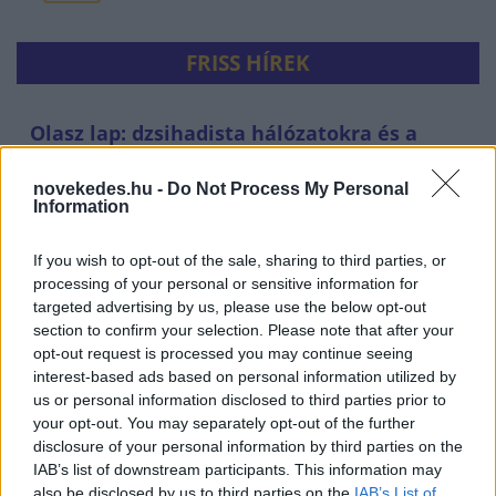
FRISS HÍREK
Olasz lap: dzsihadista hálózatokra és a
ceutai bevándorlás biztonsági kockázataira
figyelmeztetnek a titkosszolgálatok
novekedes.hu -
Do Not Process My Personal
Information
HÍREK
43 perce
If you wish to opt-out of the sale, sharing to third parties, or
processing of your personal or sensitive information for
targeted advertising by us, please use the below opt-out
section to confirm your selection. Please note that after your
opt-out request is processed you may continue seeing
interest-based ads based on personal information utilized by
us or personal information disclosed to third parties prior to
your opt-out. You may separately opt-out of the further
disclosure of your personal information by third parties on the
IAB’s list of downstream participants. This information may
also be disclosed by us to third parties on the
IAB’s List of