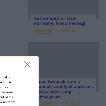
Kéthónapos a Tisza-
kormány: íme a mérleg!
ELEMZÉSEK
2026. júl. 21.
sonal or
Uniós források: íme a
ection to
teendők, amelyek a pénzek
ou may
érkezéséhez még
 personal
szükségesek
out of the
 downstream
ELEMZÉSEK
2026. júl. 20.