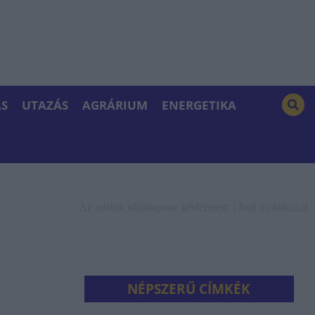
S
UTAZÁS
AGRÁRIUM
ENERGETIKA
Az adatok időállapota: késleltetett. |
Jogi nyilatkozat
NÉPSZERŰ CÍMKÉK