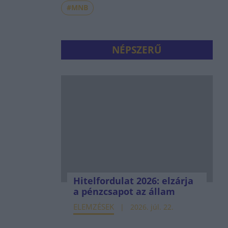
#MNB
NÉPSZERŰ
Hitelfordulat 2026: elzárja
a pénzcsapot az állam
ELEMZÉSEK
2026. júl. 22.