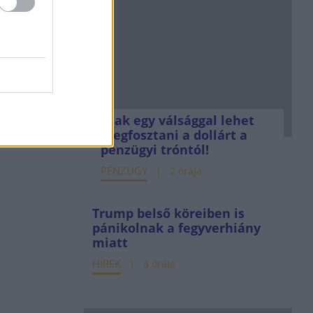
Csak egy válsággal lehet
megfosztani a dollárt a
pénzügyi tróntól!
PÉNZÜGY
2 órája
Trump belső köreiben is
pánikolnak a fegyverhiány
miatt
HÍREK
3 órája