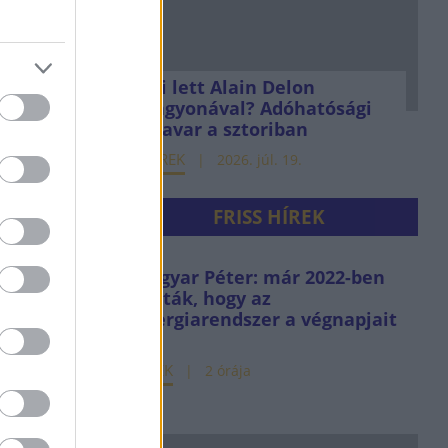
Mi lett Alain Delon
vagyonával? Adóhatósági
csavar a sztoriban
HÍREK
2026. júl. 19.
FRISS HÍREK
Magyar Péter: már 2022-ben
tudták, hogy az
energiarendszer a végnapjait
éli
HÍREK
2 órája