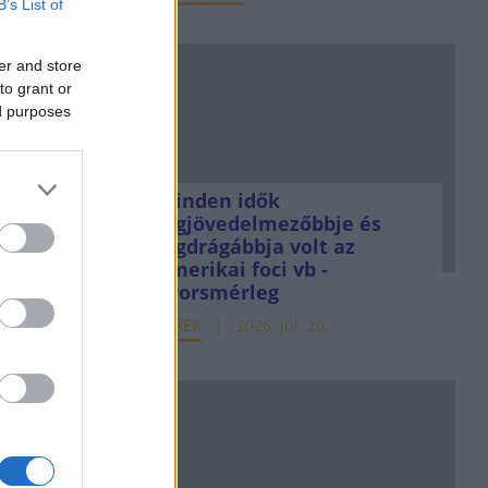
B’s List of
er and store
to grant or
ed purposes
Minden idők
legjövedelmezőbbje és
legdrágábbja volt az
amerikai foci vb -
gyorsmérleg
HÍREK
2026. júl. 20.