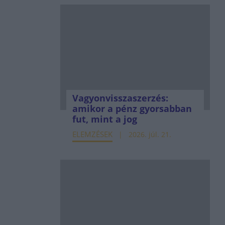
Vagyonvisszaszerzés:
amikor a pénz gyorsabban
fut, mint a jog
ELEMZÉSEK
2026. júl. 21.