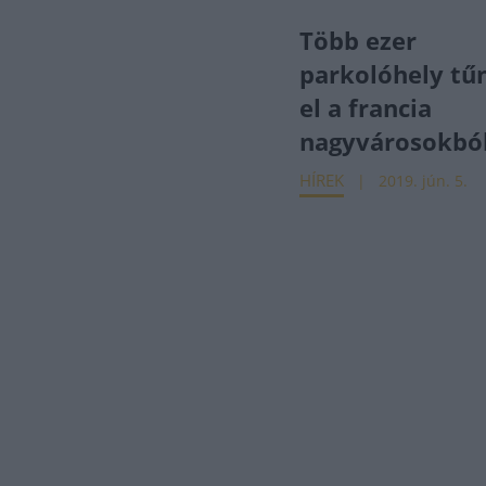
Több ezer
parkolóhely tű
el a francia
nagyvárosokbó
HÍREK
2019. jún. 5.