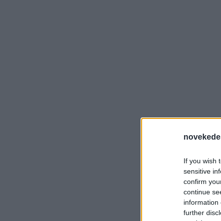
novekede
If you wish 
sensitive in
confirm you
continue se
information 
further disc