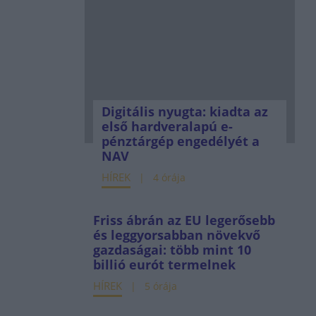
Digitális nyugta: kiadta az
első hardveralapú e-
pénztárgép engedélyét a
NAV
HÍREK
4 órája
Friss ábrán az EU legerősebb
és leggyorsabban növekvő
gazdaságai: több mint 10
billió eurót termelnek
HÍREK
5 órája