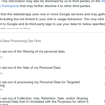
. This information may also be disclosed by us to third parties on the
IA
Participants
that may further disclose it to other third parties.
 that this website/app uses one or more Google services and may gath
including but not limited to your visit or usage behaviour. You may click 
 to Google and its third-party tags to use your data for below specifi
ogle consent section.
l Data Processing Opt Outs
o opt-out of the Sharing of my personal data.
In
o opt-out of the Sale of my Personal Data.
In
to opt-out of processing my Personal Data for Targeted
ing.
In
o opt-out of Collection, Use, Retention, Sale, and/or Sharing
ersonal Data that Is Unrelated with the Purposes for which it
lected.