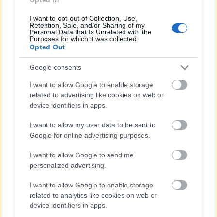
Olcsóbbak lettek a balatoni új ingatlanok,
Borsodban megmagyarázhatatlan a
I want to opt-out of Collection, Use,
drágulás
Retention, Sale, and/or Sharing of my
Personal Data that Is Unrelated with the
Purposes for which it was collected.
HÍREK
7 órája
Opted Out
Google consents
I want to allow Google to enable storage
related to advertising like cookies on web or
device identifiers in apps.
I want to allow my user data to be sent to
Google for online advertising purposes.
I want to allow Google to send me
Kíméletlenül visszavágtak az ukránok Kijev
personalized advertising.
rakétázása miatt
I want to allow Google to enable storage
HÍREK
8 órája
related to analytics like cookies on web or
device identifiers in apps.