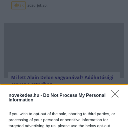
HÍREK
2026. júl. 20.
Mi lett Alain Delon vagyonával? Adóhatósági
csavar a sztoriban
HÍREK
2026. júl. 19.
novekedes.hu -
Do Not Process My Personal
Information
FRISS HÍREK
If you wish to opt-out of the sale, sharing to third parties, or
processing of your personal or sensitive information for
targeted advertising by us, please use the below opt-out