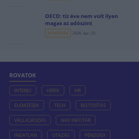
OECD: tíz éve nem volt ilyen
magas az adószint
ELEMZÉSEK
2026. ápr. 23.
ROVATOK
INTERJÚ
HÍREK
HR
ELEMZÉSEK
TECH
BIZTOSÍTÁS
VÁLLALKOZÁS
NAV INFOTÁR
INGATLAN
UTAZÁS
PÉNZÜGY