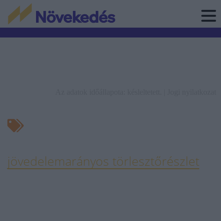
Az adatok időállapota: késleltetett. |
Jogi nyilatkozat
jövedelemarányos törlesztőrészlet