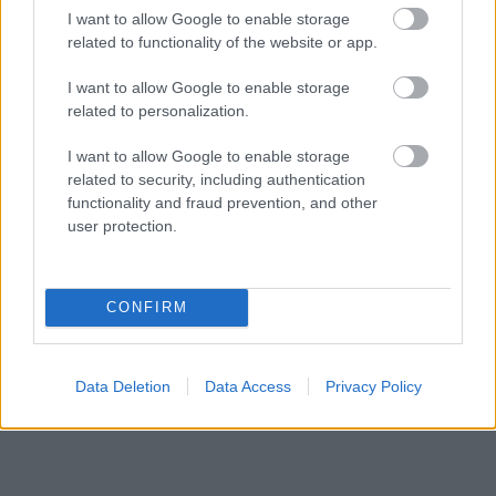
Bizarr baleset történt a budapesti metrón
I want to allow Google to enable storage
related to functionality of the website or app.
HÍREK
9 órája
I want to allow Google to enable storage
related to personalization.
I want to allow Google to enable storage
related to security, including authentication
functionality and fraud prevention, and other
user protection.
NÉPSZERŰ
CONFIRM
Data Deletion
Data Access
Privacy Policy