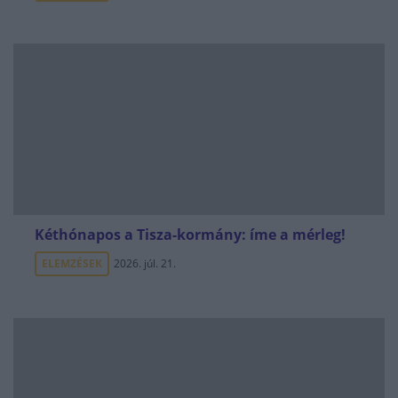
Kéthónapos a Tisza-kormány: íme a mérleg!
ELEMZÉSEK
2026. júl. 21.