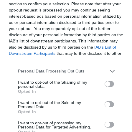
Azonosítatlan drón robbant fel a Transz-
section to confirm your selection. Please note that after your
opt-out request is processed you may continue seeing
Balkán gázvezeték közelében Bulgáriában
interest-based ads based on personal information utilized by
HÍREK
4 órája
us or personal information disclosed to third parties prior to
your opt-out. You may separately opt-out of the further
disclosure of your personal information by third parties on the
IAB’s list of downstream participants. This information may
also be disclosed by us to third parties on the
IAB’s List of
Downstream Participants
that may further disclose it to other
third parties.
Please note that this website/app uses one or more Google
Personal Data Processing Opt Outs
services and may gather and store information including but
not limited to your visit or usage behaviour. You may click to
I want to opt-out of the Sharing of my
personal data.
grant or deny consent to Google and its third-party tags to
Opted In
Vízhiány mellett erdőtűz sújtja a Garda-tavat:
use your data for below specified purposes in below Google
kétszáz embert menekítettek ki
consent section.
I want to opt-out of the Sale of my
Personal Data.
HÍREK
5 órája
Opted In
I want to opt-out of processing my
Personal Data for Targeted Advertising.
Opted In