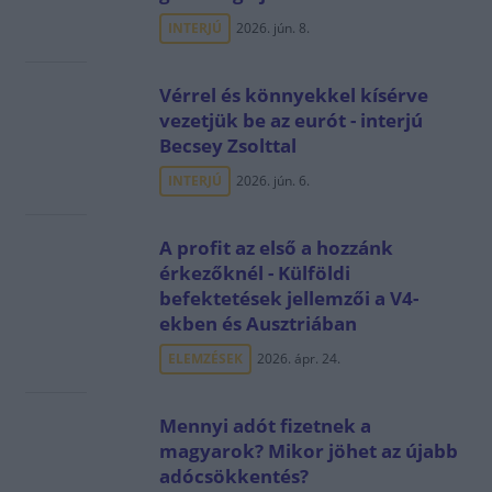
INTERJÚ
2026. jún. 8.
Vérrel és könnyekkel kísérve
vezetjük be az eurót - interjú
Becsey Zsolttal
INTERJÚ
2026. jún. 6.
A profit az első a hozzánk
érkezőknél - Külföldi
befektetések jellemzői a V4-
ekben és Ausztriában
ELEMZÉSEK
2026. ápr. 24.
Mennyi adót fizetnek a
magyarok? Mikor jöhet az újabb
adócsökkentés?