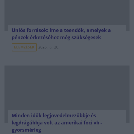
Uniós források: íme a teendők, amelyek a
pénzek érkezéséhez még szükségesek
ELEMZÉSEK
2026. júl. 20.
Minden idők legjövedelmezőbbje és
legdrágábbja volt az amerikai foci vb -
gyorsmérleg