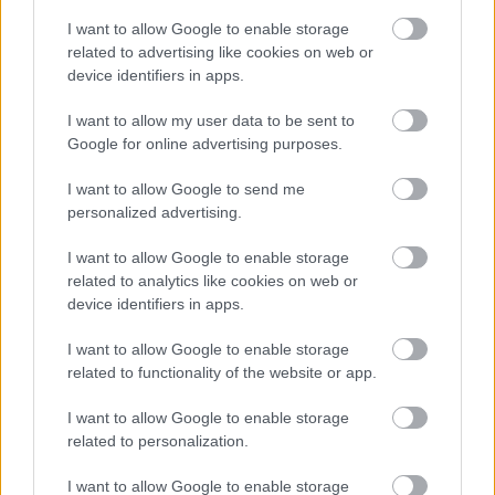
Heaven Street Seven: nézz vissza, és nézd
I want to allow Google to enable storage
vissza!
related to advertising like cookies on web or
device identifiers in apps.
LIFESTYLE
7 órája
I want to allow my user data to be sent to
Google for online advertising purposes.
Az éjszakai támadások mérlege az ukrán-
I want to allow Google to send me
orosz határon: 3 civil halott, 13 sebesült
personalized advertising.
HÍREK
8 órája
I want to allow Google to enable storage
related to analytics like cookies on web or
device identifiers in apps.
I want to allow Google to enable storage
related to functionality of the website or app.
I want to allow Google to enable storage
NÉPSZERŰ
related to personalization.
I want to allow Google to enable storage