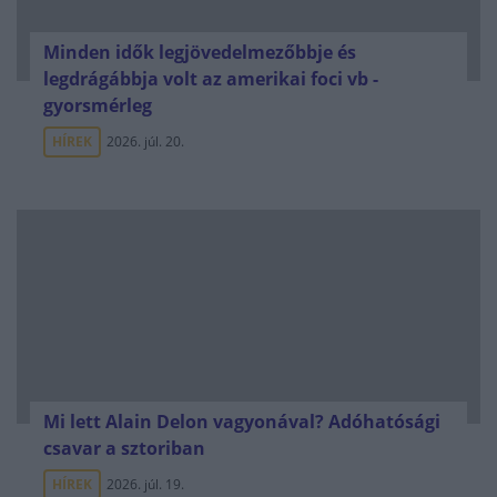
Minden idők legjövedelmezőbbje és
legdrágábbja volt az amerikai foci vb -
gyorsmérleg
HÍREK
2026. júl. 20.
Mi lett Alain Delon vagyonával? Adóhatósági
csavar a sztoriban
HÍREK
2026. júl. 19.