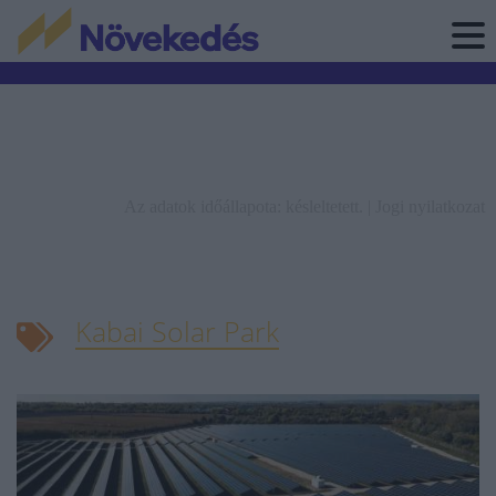
Az adatok időállapota: késleltetett. |
Jogi nyilatkozat
Kabai Solar Park