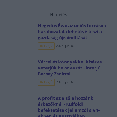
Hirdetés
Hegedüs Éva: az uniós források
hazahozatala lehetővé teszi a
gazdaság újraindítását
INTERJÚ
2026. jún. 8.
Vérrel és könnyekkel kísérve
vezetjük be az eurót - interjú
Becsey Zsolttal
INTERJÚ
2026. jún. 6.
A profit az első a hozzánk
érkezőknél - Külföldi
befektetések jellemzői a V4-
ekben és Ausztriában