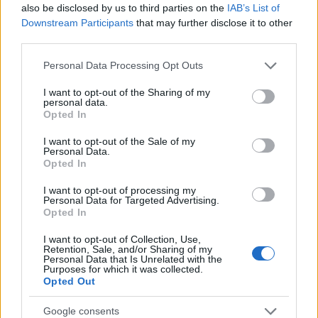
Megjött a kimutatás: ennyi áramot sikerült
also be disclosed by us to third parties on the
IAB’s List of
megtakarítani a vonatlassításokkal
Downstream Participants
that may further disclose it to other
third parties.
HÍREK
5 órája
Please note that this website/app uses one or more Google
Personal Data Processing Opt Outs
services and may gather and store information including but
not limited to your visit or usage behaviour. You may click to
I want to opt-out of the Sharing of my
Olasz lap: dzsihadista hálózatokra és a
personal data.
grant or deny consent to Google and its third-party tags to
ceutai bevándorlás biztonsági kockázataira
Opted In
use your data for below specified purposes in below Google
figyelmeztetnek a titkosszolgálatok
consent section.
I want to opt-out of the Sale of my
Personal Data.
HÍREK
7 órája
Opted In
I want to opt-out of processing my
Personal Data for Targeted Advertising.
Opted In
I want to opt-out of Collection, Use,
Retention, Sale, and/or Sharing of my
Personal Data that Is Unrelated with the
Purposes for which it was collected.
Opted Out
Google consents