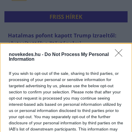
FRISS HÍREK
Hatalmas pofont kapott Trump Izraeltől:
elutasították a "történelmi
békemegállapodását"
novekedes.hu -
Do Not Process My Personal
Information
HÍREK
2 órája
If you wish to opt-out of the sale, sharing to third parties, or
processing of your personal or sensitive information for
targeted advertising by us, please use the below opt-out
section to confirm your selection. Please note that after your
opt-out request is processed you may continue seeing
interest-based ads based on personal information utilized by
us or personal information disclosed to third parties prior to
your opt-out. You may separately opt-out of the further
disclosure of your personal information by third parties on the
IAB’s list of downstream participants. This information may