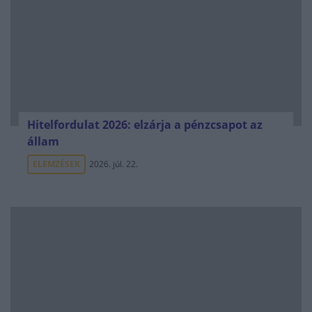
Hitelfordulat 2026: elzárja a pénzcsapot az
állam
ELEMZÉSEK
2026. júl. 22.