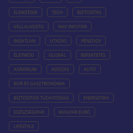
ELEMZÉSEK
TECH
BIZTOSÍTÁS
VÁLLALKOZÁS
NAV INFOTÁR
INGATLAN
UTAZÁS
PÉNZÜGY
ÉLETMÓD
GLOBÁL
BEFEKTETÉS
AGRÁRIUM
ADÓZÁS
AUTÓ
BOR ÉS GASZTRONÓMIA
BIZTOSÍTÁSI TUDATOSSÁG
ENERGETIKA
EGÉSZSÉGIPAR
MAGYAR EURÓ
LIFESTYLE