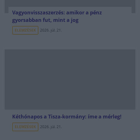
Vagyonvisszaszerzés: amikor a pénz
gyorsabban fut, mint a jog
ELEMZÉSEK
2026. júl. 21.
Kéthónapos a Tisza-kormány: íme a mérleg!
ELEMZÉSEK
2026. júl. 21.