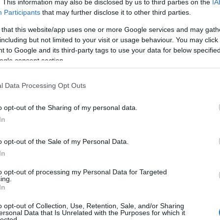
. This information may also be disclosed by us to third parties on the
IA
Participants
that may further disclose it to other third parties.
 that this website/app uses one or more Google services and may gath
including but not limited to your visit or usage behaviour. You may click 
 to Google and its third-party tags to use your data for below specifi
ogle consent section.
l Data Processing Opt Outs
o opt-out of the Sharing of my personal data.
In
o opt-out of the Sale of my Personal Data.
In
to opt-out of processing my Personal Data for Targeted
ing.
In
o opt-out of Collection, Use, Retention, Sale, and/or Sharing
ersonal Data that Is Unrelated with the Purposes for which it
lected.