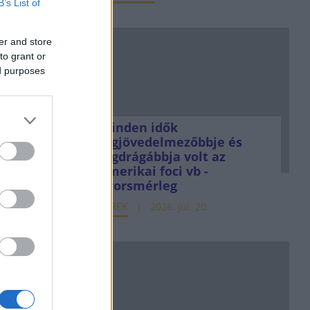
B’s List of
er and store
to grant or
ed purposes
Minden idők
legjövedelmezőbbje és
legdrágábbja volt az
amerikai foci vb -
gyorsmérleg
HÍREK
2026. júl. 20.