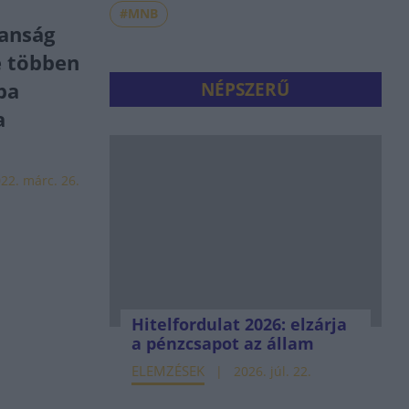
#MNB
lanság
e többen
ba
NÉPSZERŰ
a
22. márc. 26.
Hitelfordulat 2026: elzárja
a pénzcsapot az állam
ELEMZÉSEK
2026. júl. 22.