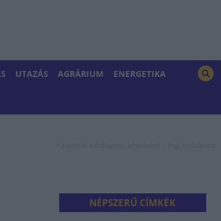
S
UTAZÁS
AGRÁRIUM
ENERGETIKA
Az adatok időállapota: késleltetett. |
Jogi nyilatkozat
NÉPSZERŰ CÍMKÉK