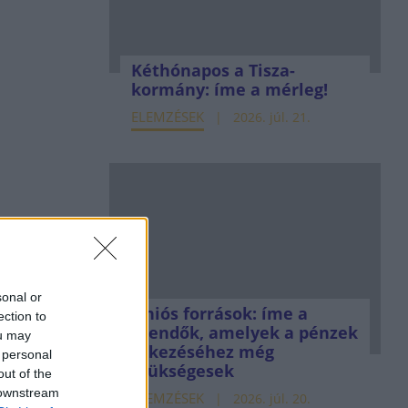
Kéthónapos a Tisza-
kormány: íme a mérleg!
ELEMZÉSEK
2026. júl. 21.
sonal or
Uniós források: íme a
ection to
teendők, amelyek a pénzek
ou may
érkezéséhez még
 personal
szükségesek
out of the
 downstream
ELEMZÉSEK
2026. júl. 20.