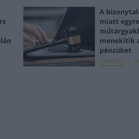
A bizonyta
rs
miatt egyr
műtárgyak
ulán
menekítik 
pénzüket
ELEMZÉSEK
20