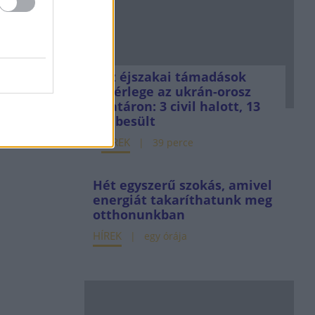
Az éjszakai támadások
mérlege az ukrán-orosz
határon: 3 civil halott, 13
sebesült
HÍREK
39 perce
Hét egyszerű szokás, amivel
energiát takaríthatunk meg
otthonunkban
HÍREK
egy órája