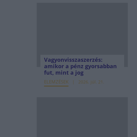
Vagyonvisszaszerzés:
amikor a pénz gyorsabban
fut, mint a jog
ELEMZÉSEK
2026. júl. 21.