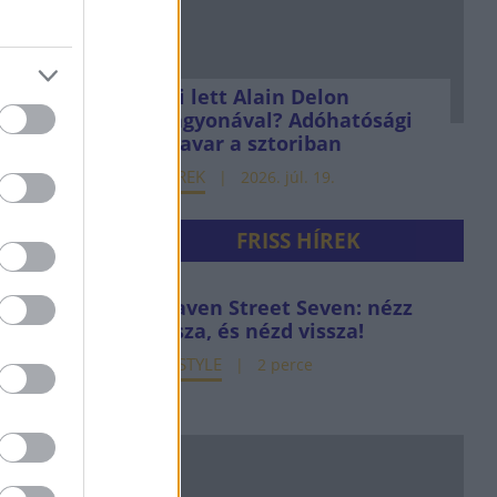
Mi lett Alain Delon
vagyonával? Adóhatósági
csavar a sztoriban
HÍREK
2026. júl. 19.
FRISS HÍREK
Heaven Street Seven: nézz
vissza, és nézd vissza!
LIFESTYLE
2 perce