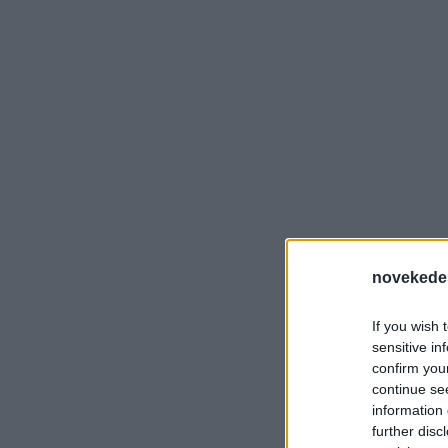
novekede
If you wish 
sensitive in
confirm you
continue se
information 
further disc