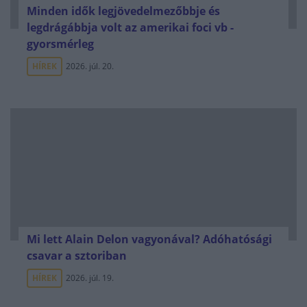
Minden idők legjövedelmezőbbje és
legdrágábbja volt az amerikai foci vb -
gyorsmérleg
HÍREK
2026. júl. 20.
Mi lett Alain Delon vagyonával? Adóhatósági
csavar a sztoriban
HÍREK
2026. júl. 19.