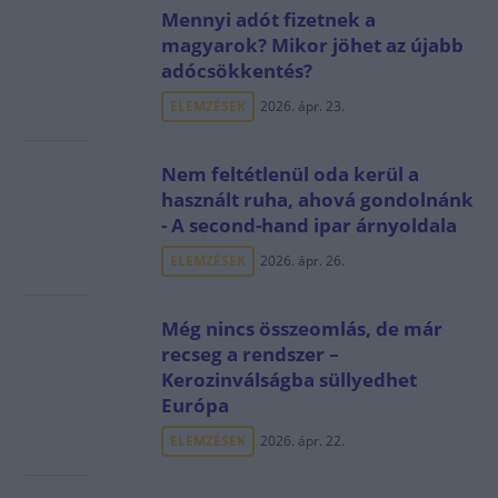
Mennyi adót fizetnek a
magyarok? Mikor jöhet az újabb
adócsökkentés?
ELEMZÉSEK
2026. ápr. 23.
Nem feltétlenül oda kerül a
használt ruha, ahová gondolnánk
- A second-hand ipar árnyoldala
ELEMZÉSEK
2026. ápr. 26.
Még nincs összeomlás, de már
recseg a rendszer –
Kerozinválságba süllyedhet
Európa
ELEMZÉSEK
2026. ápr. 22.