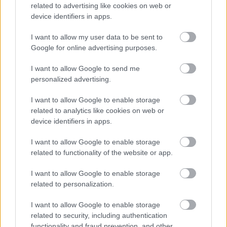
related to advertising like cookies on web or
device identifiers in apps.
Egy nap alatt több mint 1400 ukrán veszett
I want to allow my user data to be sent to
oda, új településeket foglaltak el az
Google for online advertising purposes.
oroszok
I want to allow Google to send me
HÍREK
11 órája
personalized advertising.
I want to allow Google to enable storage
related to analytics like cookies on web or
device identifiers in apps.
I want to allow Google to enable storage
related to functionality of the website or app.
NÉPSZERŰ
I want to allow Google to enable storage
related to personalization.
I want to allow Google to enable storage
related to security, including authentication
functionality and fraud prevention, and other