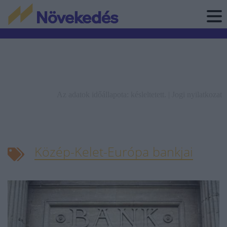
Az adatok időállapota: késleltetett. |
Jogi nyilatkozat
Közép-Kelet-Európa bankjai