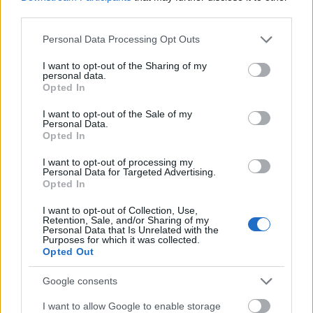
third parties.
Please note that this website/app uses one or more Google
Personal Data Processing Opt Outs
Gazdasági összeomlásra számít Trump
services and may gather and store information including but
Iránban
not limited to your visit or usage behaviour. You may click to
I want to opt-out of the Sharing of my
personal data.
grant or deny consent to Google and its third-party tags to
Opted In
HÍREK
2 órája
use your data for below specified purposes in below Google
consent section.
I want to opt-out of the Sale of my
Personal Data.
Opted In
I want to opt-out of processing my
Personal Data for Targeted Advertising.
Opted In
I want to opt-out of Collection, Use,
Retention, Sale, and/or Sharing of my
Personal Data that Is Unrelated with the
Purposes for which it was collected.
Opted Out
Öt év alatt megduplázódott a spanyol
tengerparti ingatlanok bérleti díja
Google consents
HÍREK
8 órája
I want to allow Google to enable storage