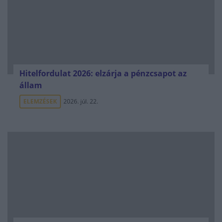
Hitelfordulat 2026: elzárja a pénzcsapot az
állam
ELEMZÉSEK
2026. júl. 22.