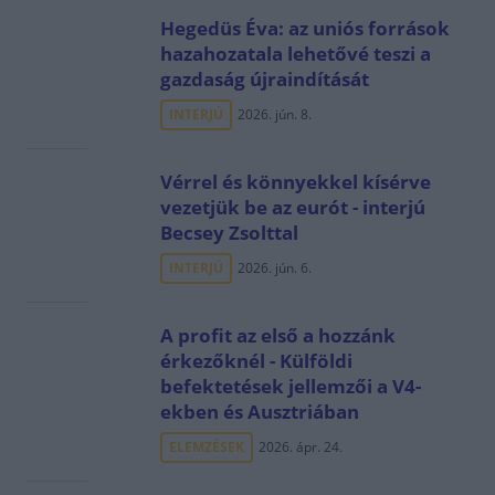
Hegedüs Éva: az uniós források
hazahozatala lehetővé teszi a
gazdaság újraindítását
INTERJÚ
2026. jún. 8.
Vérrel és könnyekkel kísérve
vezetjük be az eurót - interjú
Becsey Zsolttal
INTERJÚ
2026. jún. 6.
A profit az első a hozzánk
érkezőknél - Külföldi
befektetések jellemzői a V4-
ekben és Ausztriában
ELEMZÉSEK
2026. ápr. 24.