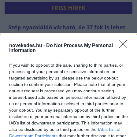
FRISS HÍREK
Szép nyaralóidő várható, de 37 fok is lehet
HÍREK
30 perce
novekedes.hu -
Do Not Process My Personal
Information
If you wish to opt-out of the sale, sharing to third parties, or
processing of your personal or sensitive information for
targeted advertising by us, please use the below opt-out
section to confirm your selection. Please note that after your
opt-out request is processed you may continue seeing
interest-based ads based on personal information utilized by
us or personal information disclosed to third parties prior to
your opt-out. You may separately opt-out of the further
Berobban Budapest egyik nagy gazdasági
disclosure of your personal information by third parties on the
IAB’s list of downstream participants. This information may
motorja - így profitál belőle a gazdaság
also be disclosed by us to third parties on the
IAB’s List of
ELEMZÉSEK
egy órája
Downstream Participants
that may further disclose it to other