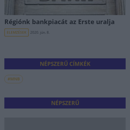
Régiónk bankpiacát az Erste uralja
ELEMZÉSEK
2020. jún. 8.
NÉPSZERŰ CÍMKÉK
#MNB
NÉPSZERŰ