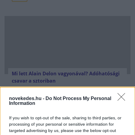
Mi lett Alain Delon vagyonával? Adóhatósági
csavar a sztoriban
HÍREK
2026. júl. 19.
novekedes.hu -
Do Not Process My Personal
Information
FRISS HÍREK
If you wish to opt-out of the sale, sharing to third parties, or
processing of your personal or sensitive information for
Újabb menekültválságot készítenek elő -
targeted advertising by us, please use the below opt-out