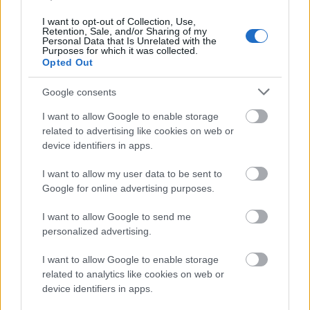
Orosz olajfinomítókra csaptak le az
ukránok, nem késett a válasz
I want to opt-out of Collection, Use,
Retention, Sale, and/or Sharing of my
Personal Data that Is Unrelated with the
HÍREK
5 órája
Purposes for which it was collected.
Opted Out
Google consents
I want to allow Google to enable storage
related to advertising like cookies on web or
device identifiers in apps.
I want to allow my user data to be sent to
Google for online advertising purposes.
Magyar Péter: már 2022-ben tudták, hogy az
I want to allow Google to send me
energiarendszer a végnapjait éli
personalized advertising.
HÍREK
8 órája
I want to allow Google to enable storage
related to analytics like cookies on web or
device identifiers in apps.
Csak egy válsággal lehet megfosztani a