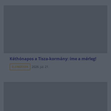
Kéthónapos a Tisza-kormány: íme a mérleg!
ELEMZÉSEK
2026. júl. 21.