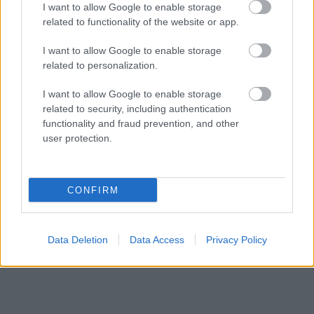
I want to allow Google to enable storage
dollárt a pénzügyi tróntól!
related to functionality of the website or app.
PÉNZÜGY
9 órája
I want to allow Google to enable storage
related to personalization.
I want to allow Google to enable storage
related to security, including authentication
functionality and fraud prevention, and other
user protection.
NÉPSZERŰ
CONFIRM
Data Deletion
Data Access
Privacy Policy