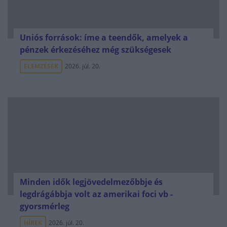
Uniós források: íme a teendők, amelyek a
pénzek érkezéséhez még szükségesek
ELEMZÉSEK
2026. júl. 20.
Minden idők legjövedelmezőbbje és
legdrágábbja volt az amerikai foci vb -
gyorsmérleg
HÍREK
2026. júl. 20.