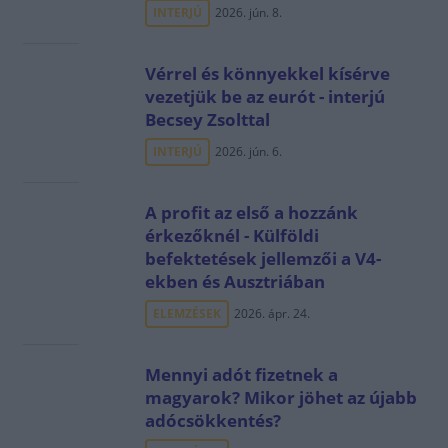
INTERJÚ
2026. jún. 8.
Vérrel és könnyekkel kísérve
vezetjük be az eurót - interjú
Becsey Zsolttal
INTERJÚ
2026. jún. 6.
A profit az első a hozzánk
érkezőknél - Külföldi
befektetések jellemzői a V4-
ekben és Ausztriában
ELEMZÉSEK
2026. ápr. 24.
Mennyi adót fizetnek a
magyarok? Mikor jöhet az újabb
adócsökkentés?