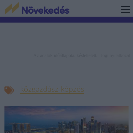
Az adatok időállapota: késleltetett. |
Jogi nyilatkozat
közgazdász-képzés