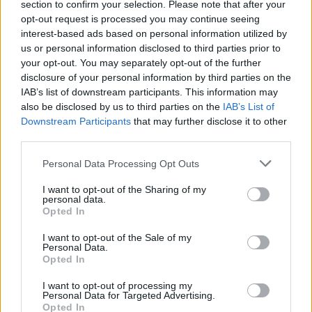
section to confirm your selection. Please note that after your
tömeges határsértésre buzdító üzenetek
opt-out request is processed you may continue seeing
miatt nyomoznak a spanyolok
interest-based ads based on personal information utilized by
us or personal information disclosed to third parties prior to
HÍREK
4 órája
your opt-out. You may separately opt-out of the further
disclosure of your personal information by third parties on the
IAB’s list of downstream participants. This information may
also be disclosed by us to third parties on the
IAB’s List of
Downstream Participants
that may further disclose it to other
third parties.
Please note that this website/app uses one or more Google
Personal Data Processing Opt Outs
services and may gather and store information including but
not limited to your visit or usage behaviour. You may click to
I want to opt-out of the Sharing of my
personal data.
grant or deny consent to Google and its third-party tags to
Opted In
use your data for below specified purposes in below Google
Utalvány formájában, novemberben érkezik
consent section.
az iskolakezdési támogatás második fele
I want to opt-out of the Sale of my
Personal Data.
Opted In
HÍREK
5 órája
I want to opt-out of processing my
Personal Data for Targeted Advertising.
Opted In