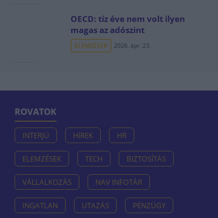
OECD: tíz éve nem volt ilyen
magas az adószint
ELEMZÉSEK
2026. ápr. 23.
ROVATOK
INTERJÚ
HÍREK
HR
ELEMZÉSEK
TECH
BIZTOSÍTÁS
VÁLLALKOZÁS
NAV INFOTÁR
INGATLAN
UTAZÁS
PÉNZÜGY