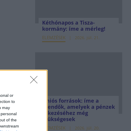
Kéthónapos a Tisza-
kormány: íme a mérleg!
ELEMZÉSEK
2026. júl. 21.
sonal or
Uniós források: íme a
ection to
teendők, amelyek a pénzek
ou may
érkezéséhez még
 personal
szükségesek
out of the
 downstream
ELEMZÉSEK
2026. júl. 20.