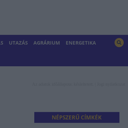
S
UTAZÁS
AGRÁRIUM
ENERGETIKA
Az adatok időállapota: késleltetett. |
Jogi nyilatkozat
NÉPSZERŰ CÍMKÉK