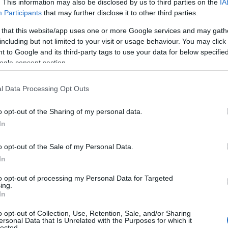
. This information may also be disclosed by us to third parties on the
IA
Participants
that may further disclose it to other third parties.
 that this website/app uses one or more Google services and may gath
including but not limited to your visit or usage behaviour. You may click 
 to Google and its third-party tags to use your data for below specifi
ogle consent section.
l Data Processing Opt Outs
o opt-out of the Sharing of my personal data.
In
o opt-out of the Sale of my Personal Data.
In
to opt-out of processing my Personal Data for Targeted
ing.
In
o opt-out of Collection, Use, Retention, Sale, and/or Sharing
ersonal Data that Is Unrelated with the Purposes for which it
lected.