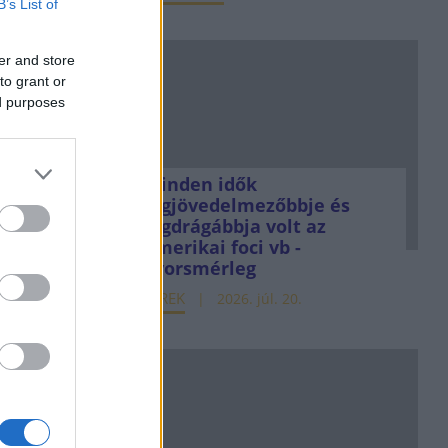
B’s List of
er and store
to grant or
ed purposes
Minden idők
legjövedelmezőbbje és
legdrágábbja volt az
amerikai foci vb -
gyorsmérleg
HÍREK
2026. júl. 20.