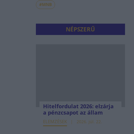
#MNB
NÉPSZERŰ
Hitelfordulat 2026: elzárja
a pénzcsapot az állam
ELEMZÉSEK
2026. júl. 22.