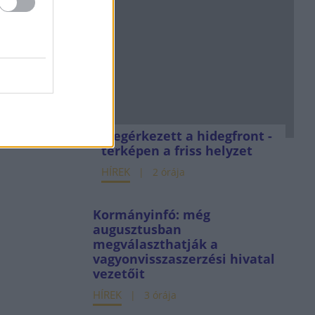
Megérkezett a hidegfront -
térképen a friss helyzet
HÍREK
2 órája
Kormányinfó: még
augusztusban
megválaszthatják a
vagyonvisszaszerzési hivatal
vezetőit
HÍREK
3 órája