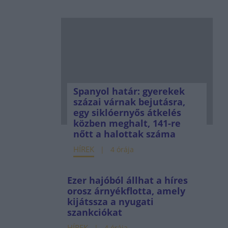
Spanyol határ: gyerekek
százai várnak bejutásra,
egy siklóernyős átkelés
közben meghalt, 141-re
nőtt a halottak száma
HÍREK
4 órája
Ezer hajóból állhat a híres
orosz árnyékflotta, amely
kijátssza a nyugati
szankciókat
HÍREK
4 órája