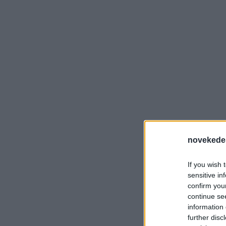
novekede
If you wish 
sensitive in
confirm you
continue se
information 
further disc