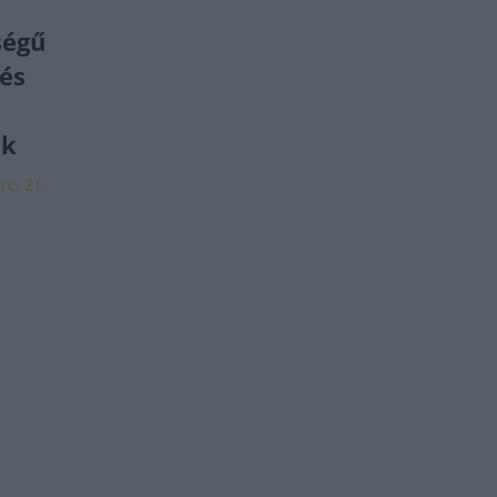
ségű
 és
ok
rc. 21.