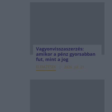
Vagyonvisszaszerzés:
amikor a pénz gyorsabban
fut, mint a jog
ELEMZÉSEK
2026. júl. 21.