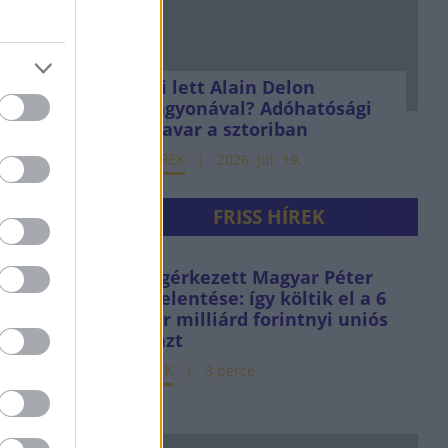
Mi lett Alain Delon
vagyonával? Adóhatósági
csavar a sztoriban
HÍREK
2026. júl. 19.
FRISS HÍREK
Megérkezett Magyar Péter
bejelentése: így költik el a 6
ezer milliárd forintnyi uniós
pénzt
HÍREK
3 perce