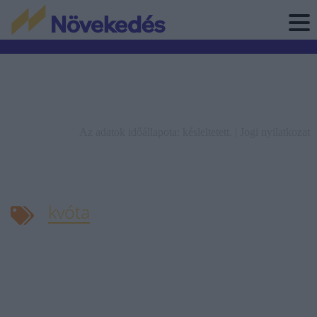
Az adatok időállapota: késleltetett. |
Jogi nyilatkozat
kvóta