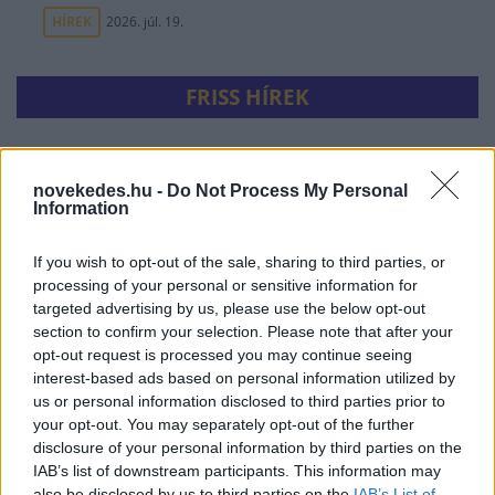
HÍREK
2026. júl. 19.
FRISS HÍREK
Ezer hajóból állhat a híres orosz
novekedes.hu -
Do Not Process My Personal
árnyékflotta
Information
HÍREK
24 perce
If you wish to opt-out of the sale, sharing to third parties, or
processing of your personal or sensitive information for
targeted advertising by us, please use the below opt-out
section to confirm your selection. Please note that after your
opt-out request is processed you may continue seeing
interest-based ads based on personal information utilized by
us or personal information disclosed to third parties prior to
your opt-out. You may separately opt-out of the further
disclosure of your personal information by third parties on the
Feszültség Olaszország és Spanyolország
IAB’s list of downstream participants. This information may
között: az olaszok ellen ellenőrzést akar
also be disclosed by us to third parties on the
IAB’s List of