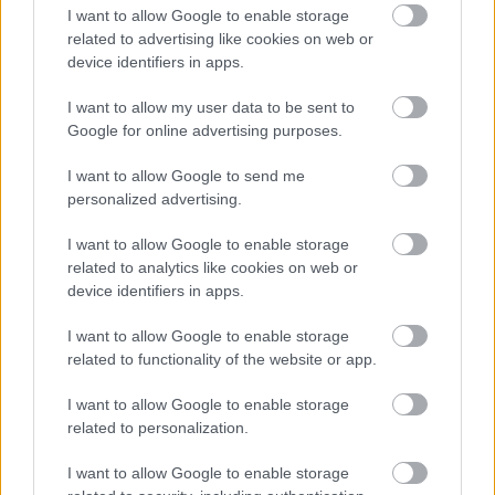
I want to allow Google to enable storage
robbanószer-drónt Lipcsében
related to advertising like cookies on web or
HÍREK
2 órája
device identifiers in apps.
I want to allow my user data to be sent to
Google for online advertising purposes.
Kihirdették az OTP Társasházi
Pályázatának idei nyerteseit
I want to allow Google to send me
personalized advertising.
HÍREK
3 órája
I want to allow Google to enable storage
related to analytics like cookies on web or
device identifiers in apps.
I want to allow Google to enable storage
related to functionality of the website or app.
NÉPSZERŰ
I want to allow Google to enable storage
related to personalization.
I want to allow Google to enable storage