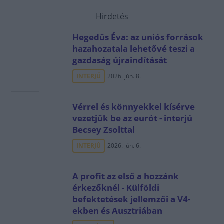
Hirdetés
Hegedüs Éva: az uniós források
hazahozatala lehetővé teszi a
gazdaság újraindítását
INTERJÚ
2026. jún. 8.
Vérrel és könnyekkel kísérve
vezetjük be az eurót - interjú
Becsey Zsolttal
INTERJÚ
2026. jún. 6.
A profit az első a hozzánk
érkezőknél - Külföldi
befektetések jellemzői a V4-
ekben és Ausztriában