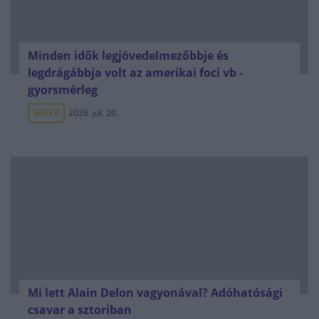
Minden idők legjövedelmezőbbje és
legdrágábbja volt az amerikai foci vb -
gyorsmérleg
HÍREK
2026. júl. 20.
Mi lett Alain Delon vagyonával? Adóhatósági
csavar a sztoriban