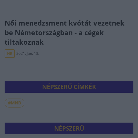
Női menedzsment kvótát vezetnek
be Németországban - a cégek
tiltakoznak
HR
2021. jan. 13.
NÉPSZERŰ CÍMKÉK
#MNB
NÉPSZERŰ