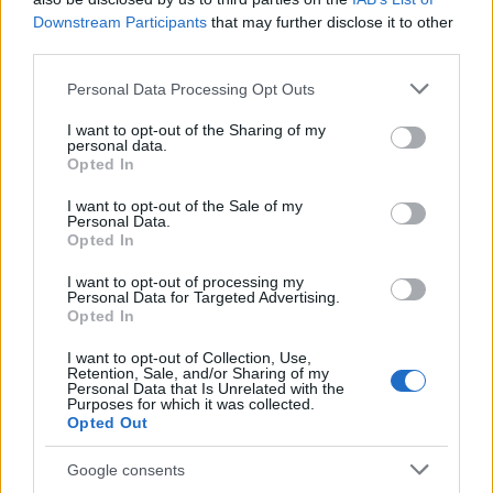
bevezetni Madrid, gyorsan megérkezett a
Downstream Participants
that may further disclose it to other
válasz
third parties.
HÍREK
36 perce
Please note that this website/app uses one or more Google
Personal Data Processing Opt Outs
services and may gather and store information including but
not limited to your visit or usage behaviour. You may click to
I want to opt-out of the Sharing of my
personal data.
Megengedi Trump, hogy ukránok
grant or deny consent to Google and its third-party tags to
Opted In
use your data for below specified purposes in below Google
gyártsanak amerikai fegyvereket?
consent section.
I want to opt-out of the Sale of my
HÍREK
Personal Data.
egy órája
Opted In
I want to opt-out of processing my
Personal Data for Targeted Advertising.
Opted In
I want to opt-out of Collection, Use,
Retention, Sale, and/or Sharing of my
Personal Data that Is Unrelated with the
Purposes for which it was collected.
Opted Out
Google consents
Reptéri buszsofőr rúgta le a földre a