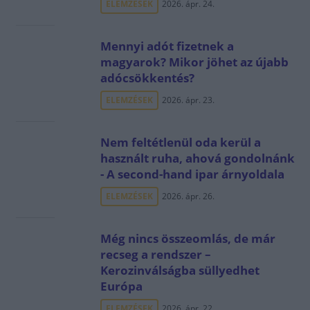
ELEMZÉSEK
2026. ápr. 24.
Mennyi adót fizetnek a
magyarok? Mikor jöhet az újabb
adócsökkentés?
ELEMZÉSEK
2026. ápr. 23.
Nem feltétlenül oda kerül a
használt ruha, ahová gondolnánk
- A second-hand ipar árnyoldala
ELEMZÉSEK
2026. ápr. 26.
Még nincs összeomlás, de már
recseg a rendszer –
Kerozinválságba süllyedhet
Európa
ELEMZÉSEK
2026. ápr. 22.