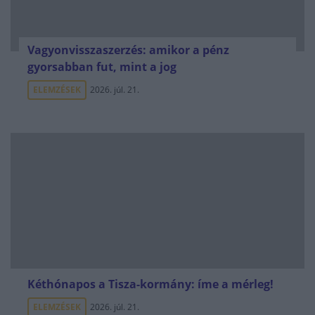
Vagyonvisszaszerzés: amikor a pénz
gyorsabban fut, mint a jog
ELEMZÉSEK
2026. júl. 21.
Kéthónapos a Tisza-kormány: íme a mérleg!
ELEMZÉSEK
2026. júl. 21.