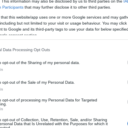
. This information may also be disclosed by us to third parties on the
IA
Participants
that may further disclose it to other third parties.
 that this website/app uses one or more Google services and may gath
including but not limited to your visit or usage behaviour. You may click 
 to Google and its third-party tags to use your data for below specifi
ogle consent section.
l Data Processing Opt Outs
o opt-out of the Sharing of my personal data.
In
o opt-out of the Sale of my Personal Data.
In
to opt-out of processing my Personal Data for Targeted
ing.
In
o opt-out of Collection, Use, Retention, Sale, and/or Sharing
ersonal Data that Is Unrelated with the Purposes for which it
lected.