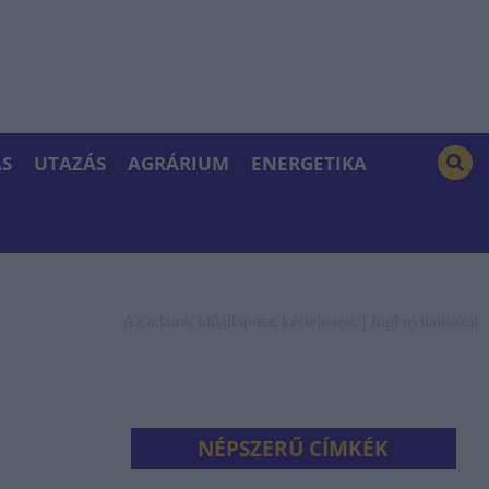
S
UTAZÁS
AGRÁRIUM
ENERGETIKA
Az adatok időállapota: késleltetett. |
Jogi nyilatkozat
NÉPSZERŰ CÍMKÉK