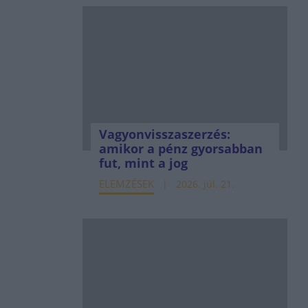
Vagyonvisszaszerzés:
amikor a pénz gyorsabban
fut, mint a jog
ELEMZÉSEK
2026. júl. 21.