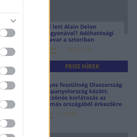
Mi lett Alain Delon
vagyonával? Adóhatósági
csavar a sztoriban
HÍREK
2026. júl. 19.
FRISS HÍREK
Súlyos feszültség Olaszország
és Spanyolország között:
kölcsönös korlátozás az
egymás országából érkezőkre
HÍREK
2 órája