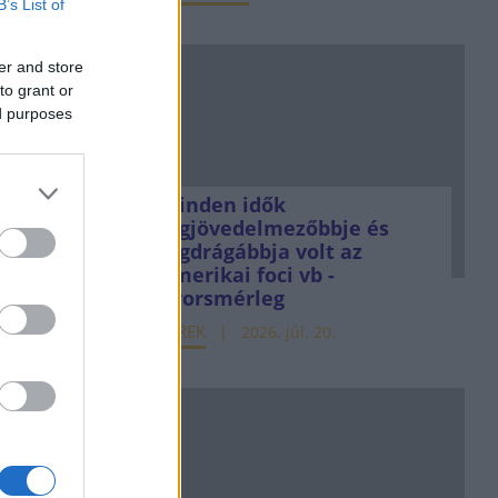
B’s List of
er and store
to grant or
ed purposes
Minden idők
legjövedelmezőbbje és
legdrágábbja volt az
amerikai foci vb -
gyorsmérleg
HÍREK
2026. júl. 20.