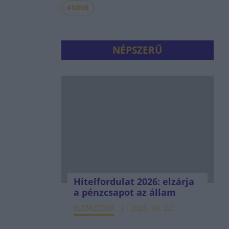
#MNB
NÉPSZERŰ
Hitelfordulat 2026: elzárja
a pénzcsapot az állam
ELEMZÉSEK
2026. júl. 22.