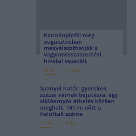
Kormányinfó: még
augusztusban
megválaszthatják a
vagyonvisszaszerzési
hivatal vezetőit
HÍREK
5 órája
Spanyol határ: gyerekek
százai várnak bejutásra, egy
siklóernyős átkelés közben
meghalt, 141-re nőtt a
halottak száma
HÍREK
6 órája