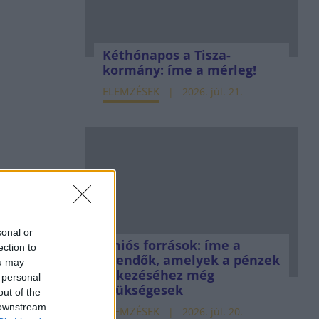
Kéthónapos a Tisza-
kormány: íme a mérleg!
ELEMZÉSEK
2026. júl. 21.
sonal or
Uniós források: íme a
ection to
teendők, amelyek a pénzek
ou may
érkezéséhez még
 personal
szükségesek
out of the
 downstream
ELEMZÉSEK
2026. júl. 20.