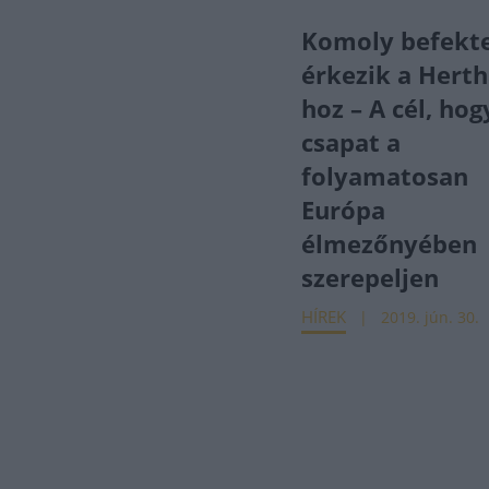
Komoly befekt
érkezik a Herth
hoz – A cél, hog
csapat a
folyamatosan
Európa
élmezőnyében
szerepeljen
HÍREK
2019. jún. 30.