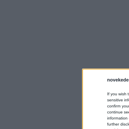
novekede
If you wish 
sensitive in
confirm you
continue se
information 
further disc