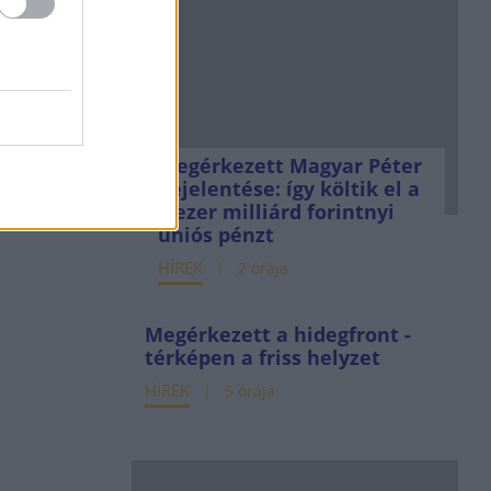
Megérkezett Magyar Péter
bejelentése: így költik el a
6 ezer milliárd forintnyi
uniós pénzt
HÍREK
2 órája
Megérkezett a hidegfront -
térképen a friss helyzet
HÍREK
5 órája