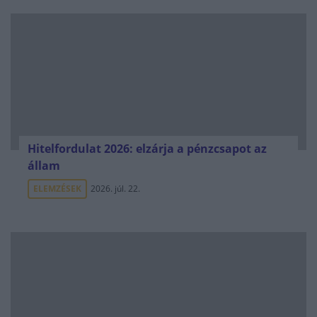
Hitelfordulat 2026: elzárja a pénzcsapot az
állam
ELEMZÉSEK
2026. júl. 22.