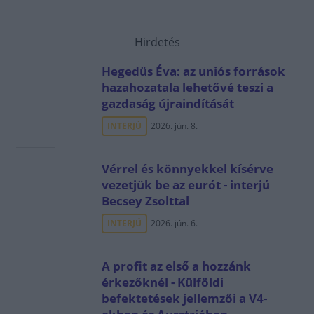
Hirdetés
Hegedüs Éva: az uniós források
hazahozatala lehetővé teszi a
gazdaság újraindítását
INTERJÚ
2026. jún. 8.
Vérrel és könnyekkel kísérve
vezetjük be az eurót - interjú
Becsey Zsolttal
INTERJÚ
2026. jún. 6.
A profit az első a hozzánk
érkezőknél - Külföldi
befektetések jellemzői a V4-