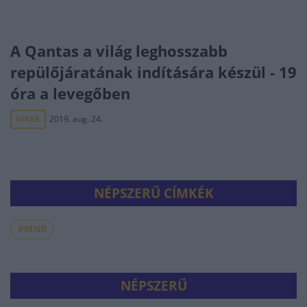
A Qantas a világ leghosszabb
repülőjáratának indítására készül - 19
óra a levegőben
HÍREK
2019. aug. 24.
NÉPSZERŰ CÍMKÉK
#MNB
NÉPSZERŰ