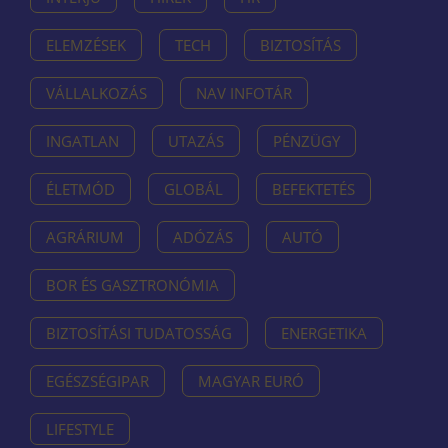
ELEMZÉSEK
TECH
BIZTOSÍTÁS
VÁLLALKOZÁS
NAV INFOTÁR
INGATLAN
UTAZÁS
PÉNZÜGY
ÉLETMÓD
GLOBÁL
BEFEKTETÉS
AGRÁRIUM
ADÓZÁS
AUTÓ
BOR ÉS GASZTRONÓMIA
BIZTOSÍTÁSI TUDATOSSÁG
ENERGETIKA
EGÉSZSÉGIPAR
MAGYAR EURÓ
LIFESTYLE