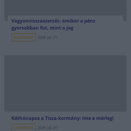
Vagyonvisszaszerzés: amikor a pénz
gyorsabban fut, mint a jog
ELEMZÉSEK
2026. júl. 21.
Kéthónapos a Tisza-kormány: íme a mérleg!
ELEMZÉSEK
2026. júl. 21.