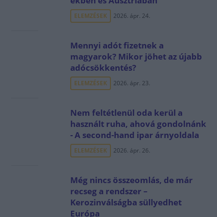
ekben és Ausztriában
ELEMZÉSEK
2026. ápr. 24.
Mennyi adót fizetnek a
magyarok? Mikor jöhet az újabb
adócsökkentés?
ELEMZÉSEK
2026. ápr. 23.
Nem feltétlenül oda kerül a
használt ruha, ahová gondolnánk
- A second-hand ipar árnyoldala
ELEMZÉSEK
2026. ápr. 26.
Még nincs összeomlás, de már
recseg a rendszer –
Kerozinválságba süllyedhet
Európa