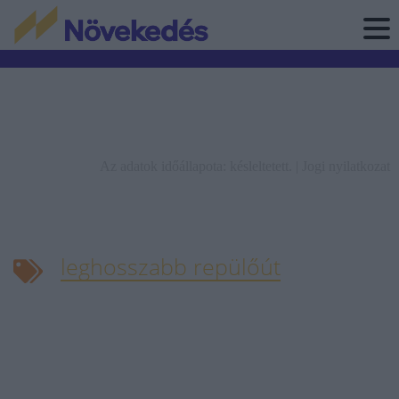
Az adatok időállapota: késleltetett. |
Jogi nyilatkozat
leghosszabb repülőút