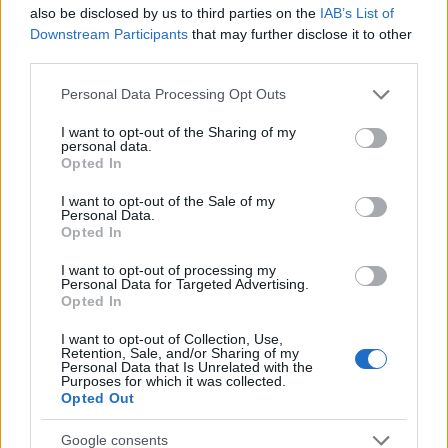
also be disclosed by us to third parties on the
IAB’s List of
Jövő héten módosítják a költségvetést,
Downstream Participants
that may further disclose it to other
third parties.
szavaznak az Agrárkamaráról
Please note that this website/app uses one or more Google
HÍREK
egy órája
Personal Data Processing Opt Outs
services and may gather and store information including but
not limited to your visit or usage behaviour. You may click to
I want to opt-out of the Sharing of my
personal data.
grant or deny consent to Google and its third-party tags to
Opted In
Köztársasági elnökjelölés: szombaton
use your data for below specified purposes in below Google
szavaz a Tisza, a Fidesz bojkottál
consent section.
I want to opt-out of the Sale of my
Personal Data.
HÍREK
2 órája
Opted In
I want to opt-out of processing my
Personal Data for Targeted Advertising.
Opted In
I want to opt-out of Collection, Use,
Retention, Sale, and/or Sharing of my
Personal Data that Is Unrelated with the
Purposes for which it was collected.
Opted Out
Google consents