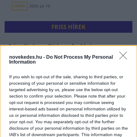
HÍREK
2026. júl. 19.
FRISS HÍREK
Friss ábrán az EU legerősebb és
leggyorsabban növekvő gazdaságai: több
novekedes.hu -
Do Not Process My Personal
mint 10 billió eurót termelnek
Information
HÍREK
egy órája
If you wish to opt-out of the sale, sharing to third parties, or
processing of your personal or sensitive information for
targeted advertising by us, please use the below opt-out
section to confirm your selection. Please note that after your
opt-out request is processed you may continue seeing
interest-based ads based on personal information utilized by
us or personal information disclosed to third parties prior to
your opt-out. You may separately opt-out of the further
disclosure of your personal information by third parties on the
IAB’s list of downstream participants. This information may