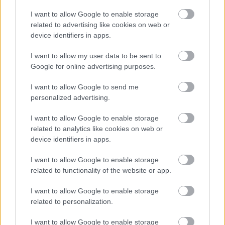
A Duna vízszintje 20 centimétert is
I want to allow Google to enable storage
emelkedhet a következő napokban
related to advertising like cookies on web or
device identifiers in apps.
HÍREK
2 órája
I want to allow my user data to be sent to
Google for online advertising purposes.
Házban gazdagok, készpénzben szegények
I want to allow Google to send me
a magyarok
personalized advertising.
INGATLAN
3 órája
I want to allow Google to enable storage
related to analytics like cookies on web or
device identifiers in apps.
I want to allow Google to enable storage
related to functionality of the website or app.
I want to allow Google to enable storage
NÉPSZERŰ
related to personalization.
I want to allow Google to enable storage