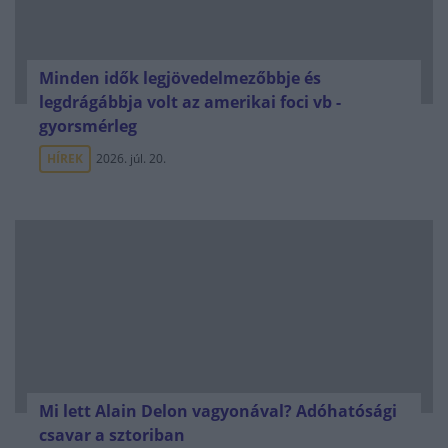
Minden idők legjövedelmezőbbje és
legdrágábbja volt az amerikai foci vb -
gyorsmérleg
HÍREK
2026. júl. 20.
Mi lett Alain Delon vagyonával? Adóhatósági
csavar a sztoriban