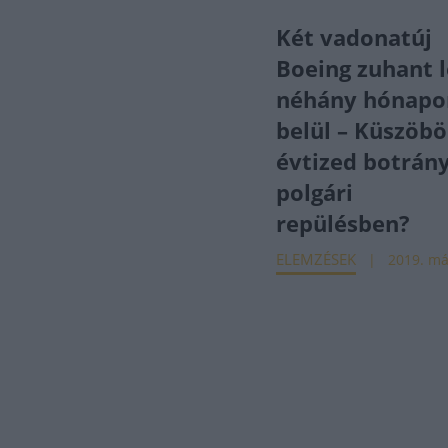
Két vadonatúj
Boeing zuhant l
néhány hónapo
belül – Küszöbö
évtized botrán
polgári
repülésben?
ELEMZÉSEK
2019. má