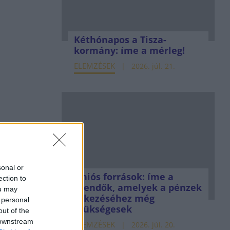
Kéthónapos a Tisza-
kormány: íme a mérleg!
ELEMZÉSEK
2026. júl. 21.
sonal or
Uniós források: íme a
ection to
teendők, amelyek a pénzek
ou may
érkezéséhez még
 personal
szükségesek
out of the
 downstream
ELEMZÉSEK
2026. júl. 20.