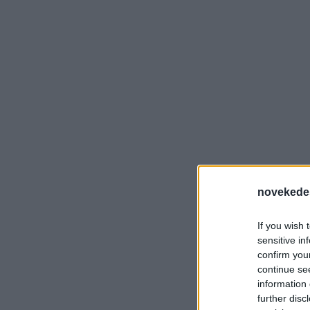
novekede
If you wish 
sensitive in
confirm you
continue se
information 
further disc