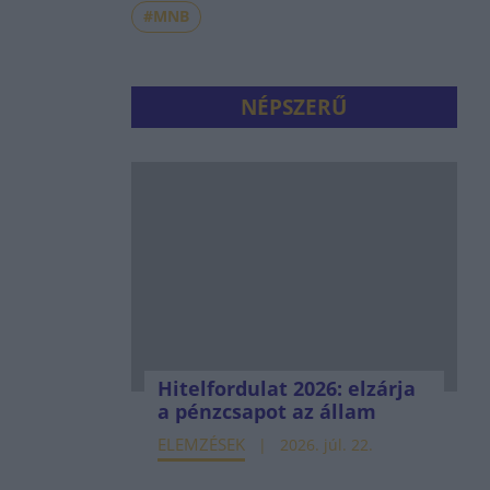
#MNB
NÉPSZERŰ
Hitelfordulat 2026: elzárja
a pénzcsapot az állam
ELEMZÉSEK
2026. júl. 22.