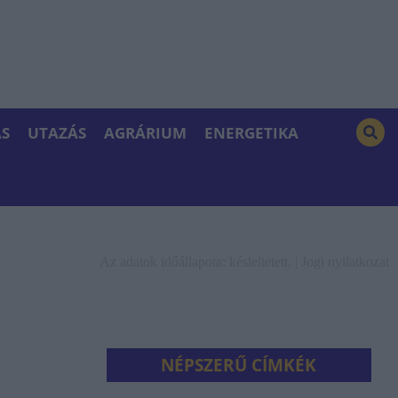
S
UTAZÁS
AGRÁRIUM
ENERGETIKA
Az adatok időállapota: késleltetett. |
Jogi nyilatkozat
NÉPSZERŰ CÍMKÉK