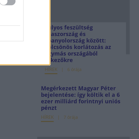
Súlyos feszültség
Olaszország és
Spanyolország között:
kölcsönös korlátozás az
egymás országából
érkezőkre
HÍREK
6 órája
Megérkezett Magyar Péter
bejelentése: így költik el a 6
ezer milliárd forintnyi uniós
pénzt
HÍREK
7 órája