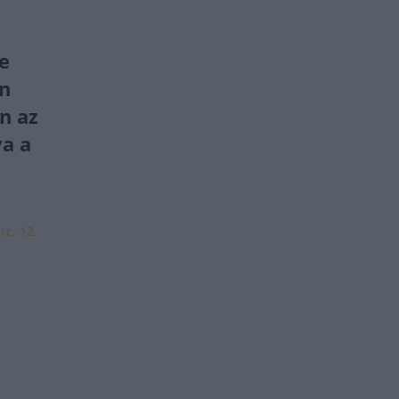
e
n
n az
ya a
rc. 12.