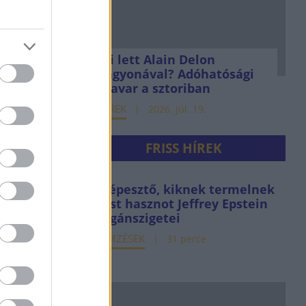
Mi lett Alain Delon
vagyonával? Adóhatósági
csavar a sztoriban
HÍREK
2026. júl. 19.
FRISS HÍREK
Elképesztő, kiknek termelnek
most hasznot Jeffrey Epstein
magánszigetei
ELEMZÉSEK
31 perce