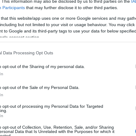
. This information may also be disclosed by us to third parties on the
IA
Participants
that may further disclose it to other third parties.
 that this website/app uses one or more Google services and may gath
including but not limited to your visit or usage behaviour. You may click 
 to Google and its third-party tags to use your data for below specifi
ogle consent section.
l Data Processing Opt Outs
o opt-out of the Sharing of my personal data.
In
o opt-out of the Sale of my Personal Data.
In
to opt-out of processing my Personal Data for Targeted
ing.
In
o opt-out of Collection, Use, Retention, Sale, and/or Sharing
ersonal Data that Is Unrelated with the Purposes for which it
lected.