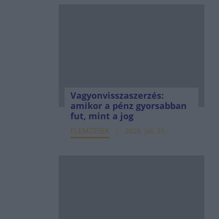
Vagyonvisszaszerzés:
amikor a pénz gyorsabban
fut, mint a jog
ELEMZÉSEK
2026. júl. 21.