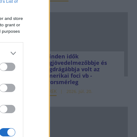
B’s List of
er and store
to grant or
ed purposes
Minden idők
legjövedelmezőbbje és
legdrágábbja volt az
amerikai foci vb -
gyorsmérleg
HÍREK
2026. júl. 20.