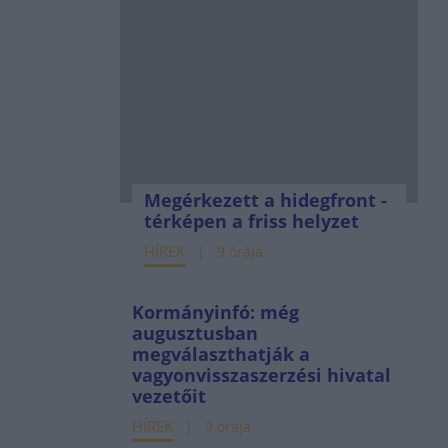
Megérkezett a hidegfront -
térképen a friss helyzet
HÍREK
9 órája
Kormányinfó: még
augusztusban
megválaszthatják a
vagyonvisszaszerzési hivatal
vezetőit
HÍREK
9 órája