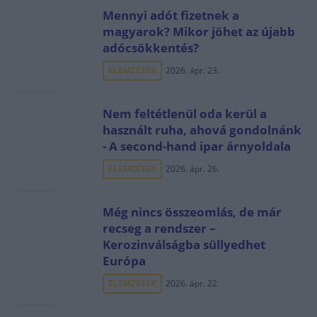
Mennyi adót fizetnek a
magyarok? Mikor jöhet az újabb
adócsökkentés?
ELEMZÉSEK
2026. ápr. 23.
Nem feltétlenül oda kerül a
használt ruha, ahová gondolnánk
- A second-hand ipar árnyoldala
ELEMZÉSEK
2026. ápr. 26.
Még nincs összeomlás, de már
recseg a rendszer –
Kerozinválságba süllyedhet
Európa
ELEMZÉSEK
2026. ápr. 22.