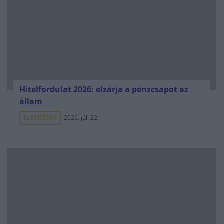
Hitelfordulat 2026: elzárja a pénzcsapot az
állam
ELEMZÉSEK
2026. júl. 22.