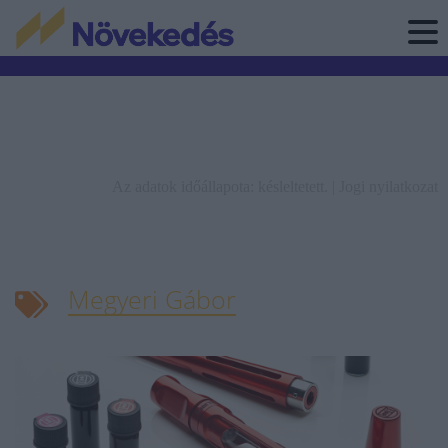
Az adatok időállapota: késleltetett. |
Jogi nyilatkozat
Megyeri Gábor