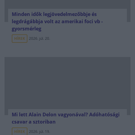
Minden idők legjövedelmezőbbje és
legdrágábbja volt az amerikai foci vb -
gyorsmérleg
HÍREK
2026. júl. 20.
Mi lett Alain Delon vagyonával? Adóhatósági
csavar a sztoriban
HÍREK
2026. júl. 19.