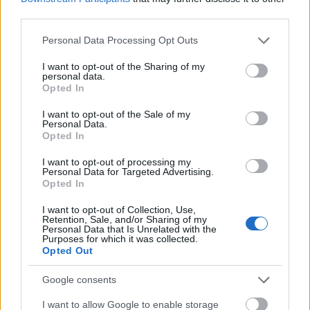
mobilklímák iránti kereslet
third parties.
HÍREK
egy órája
Please note that this website/app uses one or more Google
Personal Data Processing Opt Outs
services and may gather and store information including but
not limited to your visit or usage behaviour. You may click to
I want to opt-out of the Sharing of my
test
personal data.
grant or deny consent to Google and its third-party tags to
Opted In
use your data for below specified purposes in below Google
HÍREK
egy órája
consent section.
I want to opt-out of the Sale of my
Personal Data.
Opted In
I want to opt-out of processing my
Personal Data for Targeted Advertising.
Opted In
I want to opt-out of Collection, Use,
Retention, Sale, and/or Sharing of my
Personal Data that Is Unrelated with the
Purposes for which it was collected.
Opted Out
Google consents
Kicsi, de fontos gazdasági partnerünk Svájc
I want to allow Google to enable storage