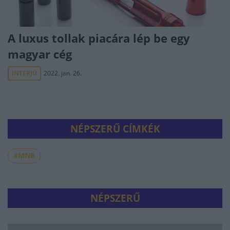
A luxus tollak piacára lép be egy
magyar cég
INTERJÚ
2022. jan. 26.
NÉPSZERŰ CÍMKÉK
#MNB
NÉPSZERŰ