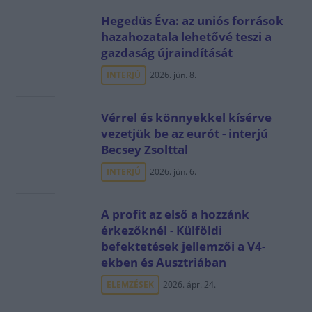
Hegedüs Éva: az uniós források
hazahozatala lehetővé teszi a
gazdaság újraindítását
INTERJÚ
2026. jún. 8.
Vérrel és könnyekkel kísérve
vezetjük be az eurót - interjú
Becsey Zsolttal
INTERJÚ
2026. jún. 6.
A profit az első a hozzánk
érkezőknél - Külföldi
befektetések jellemzői a V4-
ekben és Ausztriában
ELEMZÉSEK
2026. ápr. 24.