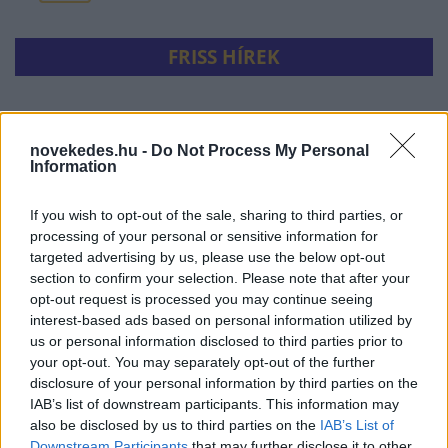
FRISS HÍREK
Nagyágyút igazolt le a
Pénzügyminisztérium
novekedes.hu -
Do Not Process My Personal
Information
HÍREK
21 perce
If you wish to opt-out of the sale, sharing to third parties, or
processing of your personal or sensitive information for
targeted advertising by us, please use the below opt-out
section to confirm your selection. Please note that after your
opt-out request is processed you may continue seeing
interest-based ads based on personal information utilized by
us or personal information disclosed to third parties prior to
your opt-out. You may separately opt-out of the further
disclosure of your personal information by third parties on the
IAB’s list of downstream participants. This information may
Többszörösére ugrott a napelemek és a
also be disclosed by us to third parties on the
IAB’s List of
Downstream Participants
that may further disclose it to other