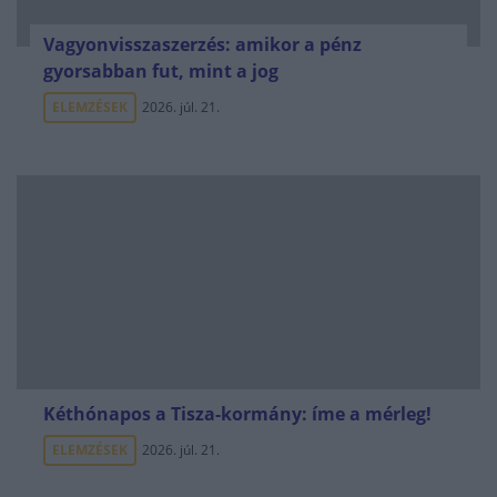
Vagyonvisszaszerzés: amikor a pénz
gyorsabban fut, mint a jog
ELEMZÉSEK
2026. júl. 21.
Kéthónapos a Tisza-kormány: íme a mérleg!
ELEMZÉSEK
2026. júl. 21.