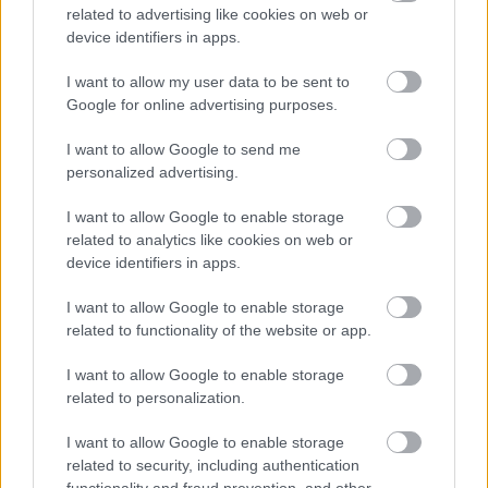
GLOBÁL
egy órája
related to advertising like cookies on web or
device identifiers in apps.
I want to allow my user data to be sent to
Erős számokat mutatott a Richter, további
Google for online advertising purposes.
bővülés jöhet
I want to allow Google to send me
EGÉSZSÉGIPAR
egy órája
personalized advertising.
I want to allow Google to enable storage
related to analytics like cookies on web or
device identifiers in apps.
I want to allow Google to enable storage
related to functionality of the website or app.
NÉPSZERŰ
I want to allow Google to enable storage
related to personalization.
I want to allow Google to enable storage
related to security, including authentication
functionality and fraud prevention, and other