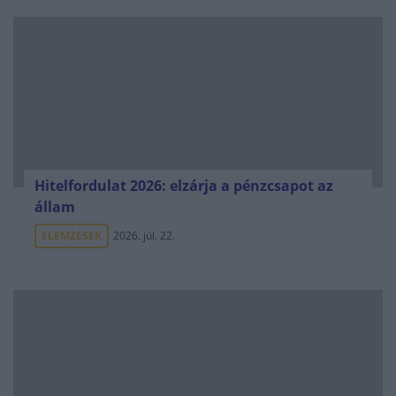
Hitelfordulat 2026: elzárja a pénzcsapot az
állam
ELEMZÉSEK
2026. júl. 22.