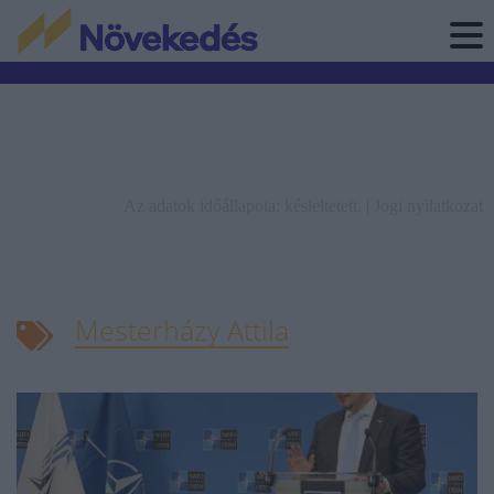
Az adatok időállapota: késleltetett. |
Jogi nyilatkozat
Mesterházy Attila