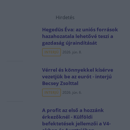
Hirdetés
Hegedüs Éva: az uniós források
hazahozatala lehetővé teszi a
gazdaság újraindítását
INTERJÚ
2026. jún. 8.
Vérrel és könnyekkel kísérve
vezetjük be az eurót - interjú
Becsey Zsolttal
INTERJÚ
2026. jún. 6.
A profit az első a hozzánk
érkezőknél - Külföldi
befektetések jellemzői a V4-