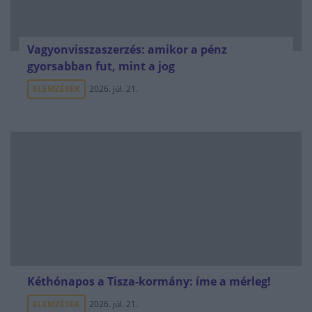
Vagyonvisszaszerzés: amikor a pénz
gyorsabban fut, mint a jog
ELEMZÉSEK
2026. júl. 21.
Kéthónapos a Tisza-kormány: íme a mérleg!
ELEMZÉSEK
2026. júl. 21.