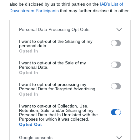
Hivatal és a Nemzeti Rendezvényszervező
also be disclosed by us to third parties on the
IAB’s List of
Ügynökség vezetőit
Downstream Participants
that may further disclose it to other
third parties.
HÍREK
egy órája
Please note that this website/app uses one or more Google
Personal Data Processing Opt Outs
services and may gather and store information including but
not limited to your visit or usage behaviour. You may click to
I want to opt-out of the Sharing of my
Elképesztő, kiknek termelnek most
personal data.
grant or deny consent to Google and its third-party tags to
Opted In
hasznot Jeffrey Epstein magánszigetei
use your data for below specified purposes in below Google
consent section.
I want to opt-out of the Sale of my
HÍREK
2 órája
Personal Data.
Opted In
I want to opt-out of processing my
Personal Data for Targeted Advertising.
Opted In
I want to opt-out of Collection, Use,
Retention, Sale, and/or Sharing of my
Personal Data that Is Unrelated with the
Purposes for which it was collected.
Opted Out
Google consents