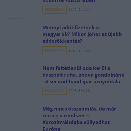
ekben és Ausztriában
ELEMZÉSEK
2026. ápr. 24.
Mennyi adót fizetnek a
magyarok? Mikor jöhet az újabb
adócsökkentés?
ELEMZÉSEK
2026. ápr. 23.
Nem feltétlenül oda kerül a
használt ruha, ahová gondolnánk
- A second-hand ipar árnyoldala
ELEMZÉSEK
2026. ápr. 26.
Még nincs összeomlás, de már
recseg a rendszer –
Kerozinválságba süllyedhet
Európa