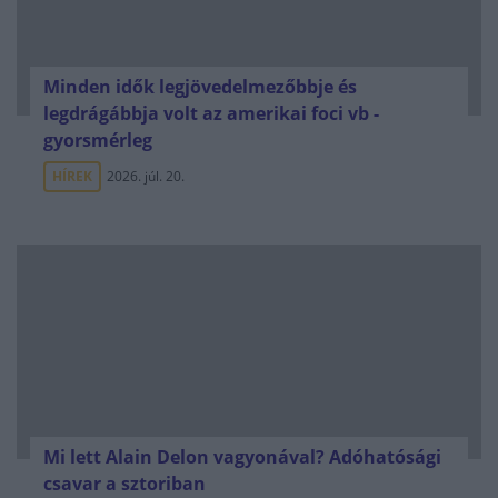
Minden idők legjövedelmezőbbje és
legdrágábbja volt az amerikai foci vb -
gyorsmérleg
HÍREK
2026. júl. 20.
Mi lett Alain Delon vagyonával? Adóhatósági
csavar a sztoriban