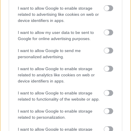
Államfőjelöltekről tárgyal ma a Tisza-frakció
I want to allow Google to enable storage
related to advertising like cookies on web or
HÍREK
3 órája
device identifiers in apps.
I want to allow my user data to be sent to
2,27 milliárd forintot fizetett vissza az
Google for online advertising purposes.
államnak a Mészáros Lőrinchez köthető
I want to allow Google to send me
magántőkealap
personalized advertising.
HÍREK
3 órája
I want to allow Google to enable storage
related to analytics like cookies on web or
device identifiers in apps.
I want to allow Google to enable storage
related to functionality of the website or app.
I want to allow Google to enable storage
NÉPSZERŰ
related to personalization.
I want to allow Google to enable storage