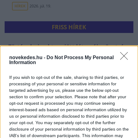
HÍREK
2026. júl. 19.
FRISS HÍREK
Történelmi paktum jött létre: új szövetség
védi a Vörös-tenger békéjét
novekedes.hu -
Do Not Process My Personal
Information
GLOBÁL
egy órája
If you wish to opt-out of the sale, sharing to third parties, or
processing of your personal or sensitive information for
targeted advertising by us, please use the below opt-out
section to confirm your selection. Please note that after your
opt-out request is processed you may continue seeing
interest-based ads based on personal information utilized by
us or personal information disclosed to third parties prior to
your opt-out. You may separately opt-out of the further
disclosure of your personal information by third parties on the
Menesztették a Nemzeti Kommunikációs
IAB’s list of downstream participants. This information may