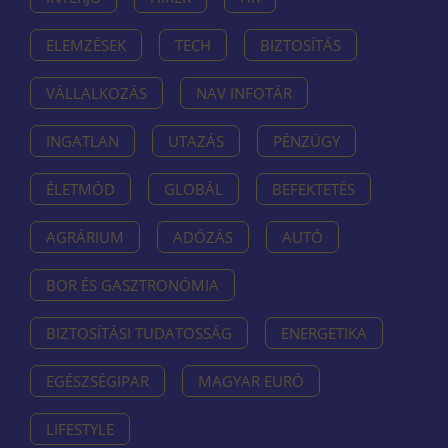
ELEMZÉSEK
TECH
BIZTOSÍTÁS
VÁLLALKOZÁS
NAV INFOTÁR
INGATLAN
UTAZÁS
PÉNZÜGY
ÉLETMÓD
GLOBÁL
BEFEKTETÉS
AGRÁRIUM
ADÓZÁS
AUTÓ
BOR ÉS GASZTRONÓMIA
BIZTOSÍTÁSI TUDATOSSÁG
ENERGETIKA
EGÉSZSÉGIPAR
MAGYAR EURÓ
LIFESTYLE