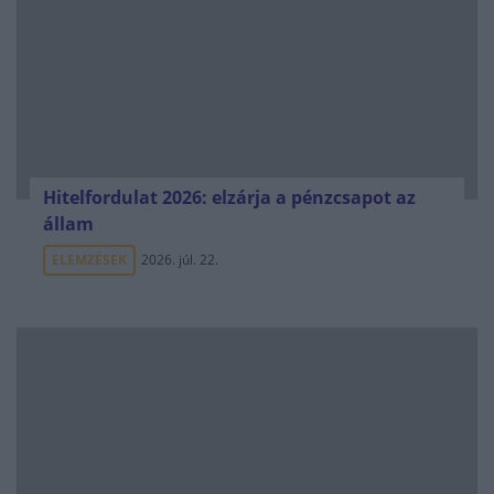
Hitelfordulat 2026: elzárja a pénzcsapot az
állam
ELEMZÉSEK
2026. júl. 22.