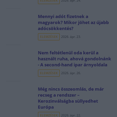
ELEMZÉSEK
2026. ápr. 24.
Mennyi adót fizetnek a
magyarok? Mikor jöhet az újabb
adócsökkentés?
ELEMZÉSEK
2026. ápr. 23.
Nem feltétlenül oda kerül a
használt ruha, ahová gondolnánk
- A second-hand ipar árnyoldala
ELEMZÉSEK
2026. ápr. 26.
Még nincs összeomlás, de már
recseg a rendszer –
Kerozinválságba süllyedhet
Európa
ELEMZÉSEK
2026. ápr. 22.