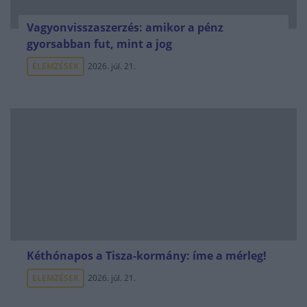
Vagyonvisszaszerzés: amikor a pénz
gyorsabban fut, mint a jog
ELEMZÉSEK
2026. júl. 21.
Kéthónapos a Tisza-kormány: íme a mérleg!
ELEMZÉSEK
2026. júl. 21.