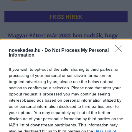
FRISS HÍREK
Magyar Péter: már 2022-ben tudták, hogy
az energiarendszer a végnapjait éli
novekedes.hu -
Do Not Process My Personal
HÍREK
egy órája
Information
If you wish to opt-out of the sale, sharing to third parties, or
processing of your personal or sensitive information for
targeted advertising by us, please use the below opt-out
section to confirm your selection. Please note that after your
opt-out request is processed you may continue seeing
interest-based ads based on personal information utilized by
us or personal information disclosed to third parties prior to
your opt-out. You may separately opt-out of the further
disclosure of your personal information by third parties on the
Csak egy válsággal lehet megfosztani a dollárt
IAB’s list of downstream participants. This information may
also be disclosed by us to third parties on the
IAB’s List of