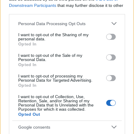
a pénzügyi tróntól!
Downstream Participants
that may further disclose it to other
PÉNZÜGY
2 órája
third parties.
Please note that this website/app uses one or more Google
Personal Data Processing Opt Outs
services and may gather and store information including but
Trump belső köreiben is pánikolnak a
not limited to your visit or usage behaviour. You may click to
I want to opt-out of the Sharing of my
personal data.
fegyverhiány miatt
grant or deny consent to Google and its third-party tags to
Opted In
use your data for below specified purposes in below Google
HÍREK
2 órája
consent section.
I want to opt-out of the Sale of my
Personal Data.
Opted In
I want to opt-out of processing my
Personal Data for Targeted Advertising.
Opted In
I want to opt-out of Collection, Use,
Retention, Sale, and/or Sharing of my
Personal Data that Is Unrelated with the
Purposes for which it was collected.
Opted Out
Digitális nyugta: kiadta az első hardveralapú
Google consents
e-pénztárgép engedélyét a NAV