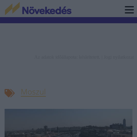
Az adatok időállapota: késleltetett. |
Jogi nyilatkozat
Moszul