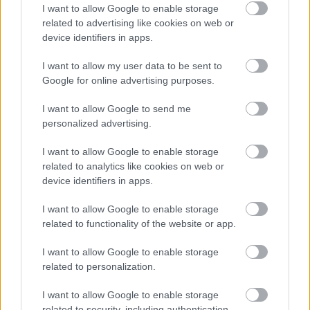
I want to allow Google to enable storage
HÍREK
3 órája
related to advertising like cookies on web or
device identifiers in apps.
Friss ábrán az EU legerősebb és
I want to allow my user data to be sent to
Google for online advertising purposes.
leggyorsabban növekvő gazdaságai: több
mint 10 billió eurót termelnek
I want to allow Google to send me
personalized advertising.
HÍREK
4 órája
I want to allow Google to enable storage
related to analytics like cookies on web or
device identifiers in apps.
I want to allow Google to enable storage
related to functionality of the website or app.
NÉPSZERŰ
I want to allow Google to enable storage
related to personalization.
I want to allow Google to enable storage
related to security, including authentication