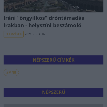
Iráni "öngyilkos" dróntámadás
Irakban - helyszíni beszámoló
ELEMZÉSEK
2021. szept. 16.
NÉPSZERŰ CÍMKÉK
#MNB
NÉPSZERŰ