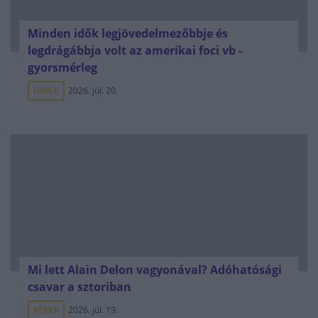
Minden idők legjövedelmezőbbje és
legdrágábbja volt az amerikai foci vb -
gyorsmérleg
HÍREK
2026. júl. 20.
Mi lett Alain Delon vagyonával? Adóhatósági
csavar a sztoriban
HÍREK
2026. júl. 19.