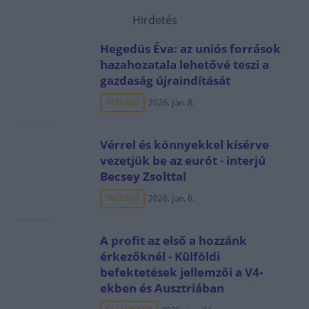
Hirdetés
Hegedüs Éva: az uniós források
hazahozatala lehetővé teszi a
gazdaság újraindítását
INTERJÚ
2026. jún. 8.
Vérrel és könnyekkel kísérve
vezetjük be az eurót - interjú
Becsey Zsolttal
INTERJÚ
2026. jún. 6.
A profit az első a hozzánk
érkezőknél - Külföldi
befektetések jellemzői a V4-
ekben és Ausztriában