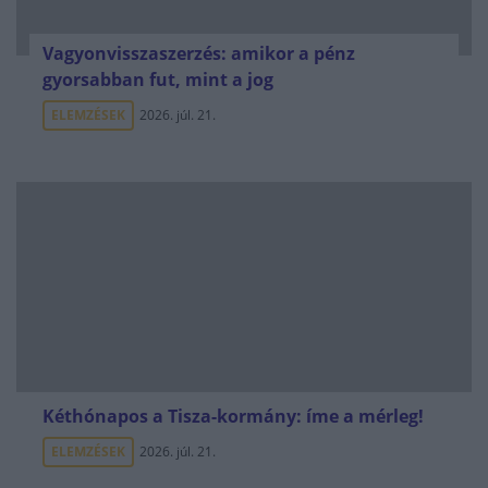
Vagyonvisszaszerzés: amikor a pénz
gyorsabban fut, mint a jog
ELEMZÉSEK
2026. júl. 21.
Kéthónapos a Tisza-kormány: íme a mérleg!
ELEMZÉSEK
2026. júl. 21.