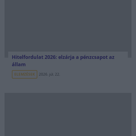
Hitelfordulat 2026: elzárja a pénzcsapot az
állam
ELEMZÉSEK
2026. júl. 22.