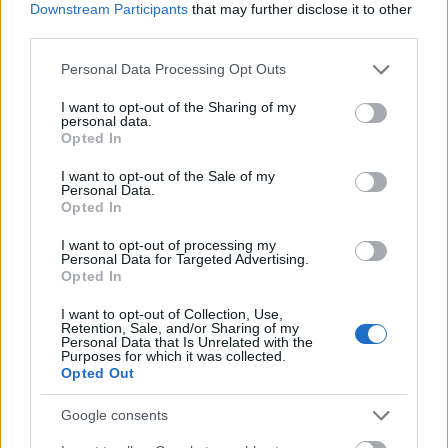
Downstream Participants
that may further disclose it to other
third parties.
FRISS HÍREK
Please note that this website/app uses one or more Google
Personal Data Processing Opt Outs
services and may gather and store information including but
not limited to your visit or usage behaviour. You may click to
I want to opt-out of the Sharing of my
personal data.
Olcsóbbak lettek a balatoni új ingatlanok,
grant or deny consent to Google and its third-party tags to
Opted In
use your data for below specified purposes in below Google
Borsodban megmagyarázhatatlan a
consent section.
I want to opt-out of the Sale of my
drágulás
Personal Data.
Opted In
HÍREK
egy órája
I want to opt-out of processing my
Personal Data for Targeted Advertising.
Opted In
I want to opt-out of Collection, Use,
Retention, Sale, and/or Sharing of my
Personal Data that Is Unrelated with the
Purposes for which it was collected.
Opted Out
Google consents