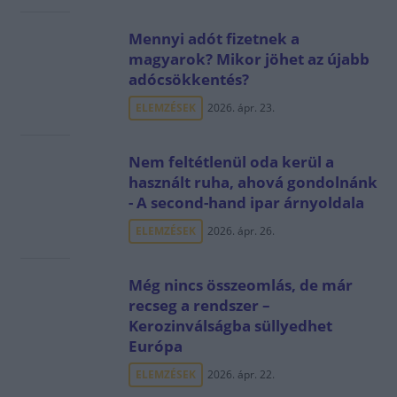
Mennyi adót fizetnek a
magyarok? Mikor jöhet az újabb
adócsökkentés?
ELEMZÉSEK
2026. ápr. 23.
Nem feltétlenül oda kerül a
használt ruha, ahová gondolnánk
- A second-hand ipar árnyoldala
ELEMZÉSEK
2026. ápr. 26.
Még nincs összeomlás, de már
recseg a rendszer –
Kerozinválságba süllyedhet
Európa
ELEMZÉSEK
2026. ápr. 22.