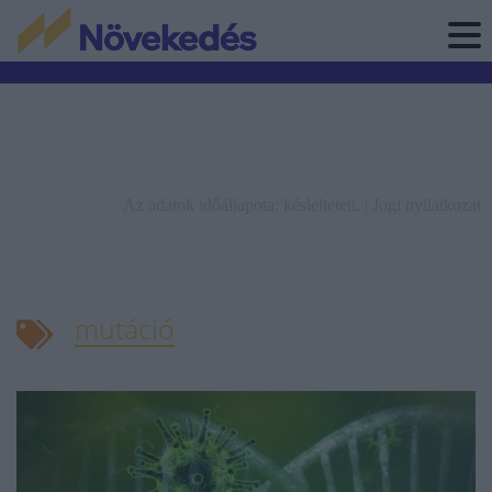
Az adatok időállapota: késleltetett. |
Jogi nyilatkozat
mutáció