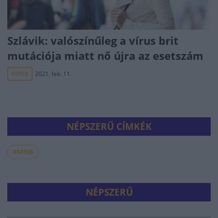
Szlávik: valószínűleg a vírus brit
mutációja miatt nő újra az esetszám
HÍREK
2021. feb. 11.
NÉPSZERŰ CÍMKÉK
#MNB
NÉPSZERŰ