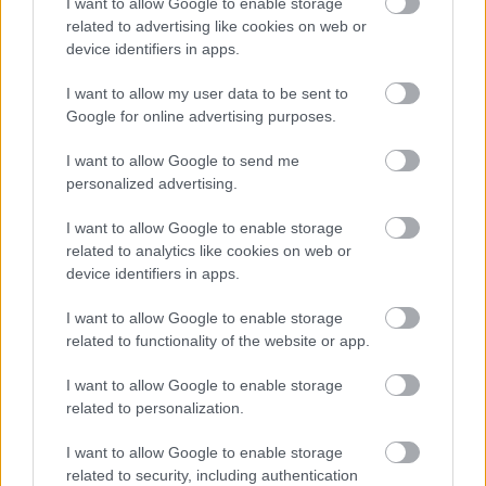
I want to allow Google to enable storage
Kíméletlenül visszavágtak az ukránok Kijev
related to advertising like cookies on web or
rakétázása miatt
device identifiers in apps.
HÍREK
2 órája
I want to allow my user data to be sent to
Google for online advertising purposes.
Bizarr baleset történt a budapesti metrón
I want to allow Google to send me
personalized advertising.
HÍREK
4 órája
I want to allow Google to enable storage
related to analytics like cookies on web or
device identifiers in apps.
I want to allow Google to enable storage
related to functionality of the website or app.
I want to allow Google to enable storage
related to personalization.
I want to allow Google to enable storage
Durva vámokat vetett ki az orosz olajra
related to security, including authentication