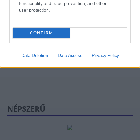
Amerika
functionality and fraud prevention, and other
user protection.
HÍREK
4 órája
CONFIRM
El is dőlt, ki lesz a köztársasági elnök
HÍREK
5 órája
Data Deletion
Data Access
Privacy Policy
NÉPSZERŰ