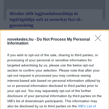
Minden idők legjövedelmezőbbje és
legdrágábbja volt az amerikai foci vb -
gyorsmérleg
HÍREK
2026. júl. 20.
novekedes.hu -
Do Not Process My Personal
Information
If you wish to opt-out of the sale, sharing to third parties, or
processing of your personal or sensitive information for
targeted advertising by us, please use the below opt-out
section to confirm your selection. Please note that after your
opt-out request is processed you may continue seeing
interest-based ads based on personal information utilized by
us or personal information disclosed to third parties prior to
your opt-out. You may separately opt-out of the further
Mi lett Alain Delon vagyonával? Adóhatósági
disclosure of your personal information by third parties on the
csavar a sztoriban
IAB’s list of downstream participants. This information may
also be disclosed by us to third parties on the
IAB’s List of
HÍREK
2026. júl. 19.