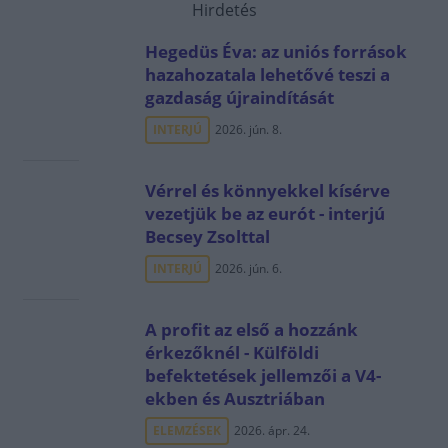
Hirdetés
Hegedüs Éva: az uniós források
hazahozatala lehetővé teszi a
gazdaság újraindítását
INTERJÚ
2026. jún. 8.
Vérrel és könnyekkel kísérve
vezetjük be az eurót - interjú
Becsey Zsolttal
INTERJÚ
2026. jún. 6.
A profit az első a hozzánk
érkezőknél - Külföldi
befektetések jellemzői a V4-
ekben és Ausztriában
ELEMZÉSEK
2026. ápr. 24.