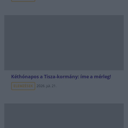
Kéthónapos a Tisza-kormány: íme a mérleg!
ELEMZÉSEK
2026. júl. 21.