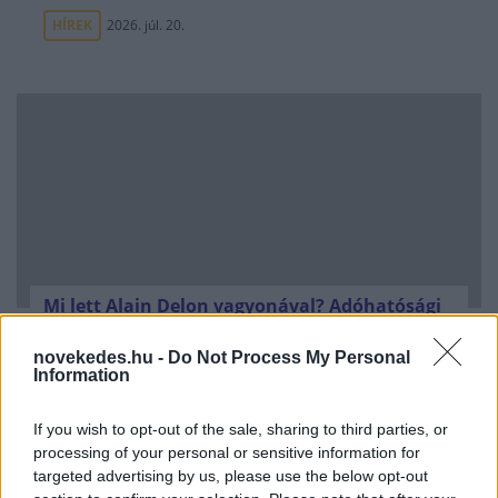
HÍREK
2026. júl. 20.
Mi lett Alain Delon vagyonával? Adóhatósági
csavar a sztoriban
novekedes.hu -
Do Not Process My Personal
HÍREK
2026. júl. 19.
Information
If you wish to opt-out of the sale, sharing to third parties, or
FRISS HÍREK
processing of your personal or sensitive information for
targeted advertising by us, please use the below opt-out