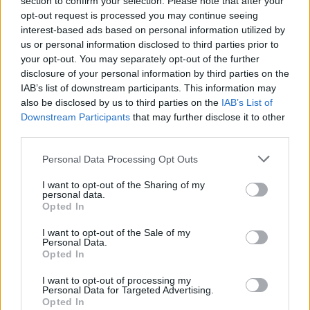
section to confirm your selection. Please note that after your
Új uniós szabályok erősítik a gépbiztonság
opt-out request is processed you may continue seeing
szerepét az iparban
interest-based ads based on personal information utilized by
us or personal information disclosed to third parties prior to
VÁLLALKOZÁS
14 perce
your opt-out. You may separately opt-out of the further
disclosure of your personal information by third parties on the
IAB’s list of downstream participants. This information may
also be disclosed by us to third parties on the
IAB’s List of
Downstream Participants
that may further disclose it to other
third parties.
Please note that this website/app uses one or more Google
Personal Data Processing Opt Outs
services and may gather and store information including but
not limited to your visit or usage behaviour. You may click to
I want to opt-out of the Sharing of my
personal data.
grant or deny consent to Google and its third-party tags to
Opted In
use your data for below specified purposes in below Google
Estétől a paksi második blokk 3-as turbinája
consent section.
I want to opt-out of the Sale of my
is termelni fog
Personal Data.
Opted In
HÍREK
44 perce
I want to opt-out of processing my
Personal Data for Targeted Advertising.
Opted In