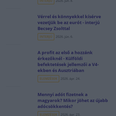
INTERJÚ
2026. jún. 8.
Vérrel és könnyekkel kísérve
vezetjük be az eurót - interjú
Becsey Zsolttal
INTERJÚ
2026. jún. 6.
A profit az első a hozzánk
érkezőknél - Külföldi
befektetések jellemzői a V4-
ekben és Ausztriában
ELEMZÉSEK
2026. ápr. 24.
Mennyi adót fizetnek a
magyarok? Mikor jöhet az újabb
adócsökkentés?
ELEMZÉSEK
2026. ápr. 23.