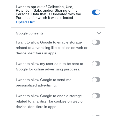
Ötvenezer észak-koreai katona jöhet
I want to opt-out of Collection, Use,
segíteni Putyinnak
Retention, Sale, and/or Sharing of my
Personal Data that Is Unrelated with the
HÍREK
egy órája
Purposes for which it was collected.
Opted Out
Google consents
I want to allow Google to enable storage
related to advertising like cookies on web or
device identifiers in apps.
I want to allow my user data to be sent to
Google for online advertising purposes.
Eger ad otthont egy hónap múlva a
I want to allow Google to send me
personalized advertising.
Közgazdász-vándorgyűlésnek
HÍREK
egy órája
I want to allow Google to enable storage
related to analytics like cookies on web or
device identifiers in apps.
NAV: érkeznek az adószámla-értesítők