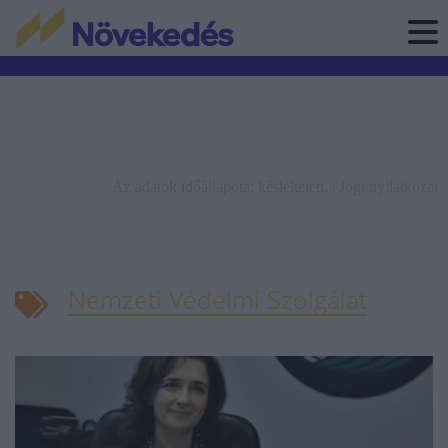
Az adatok időállapota: késleltetett. |
Jogi nyilatkozat
Nemzeti Védelmi Szolgálat