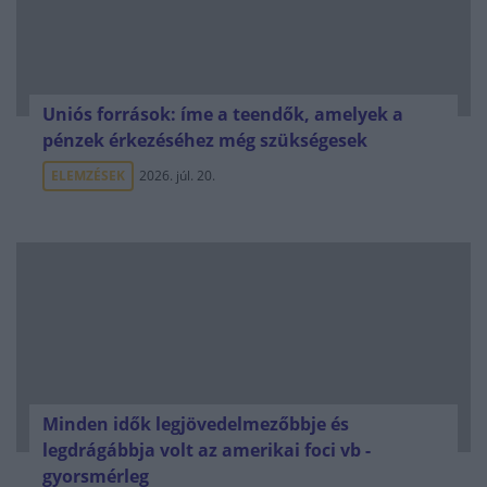
Uniós források: íme a teendők, amelyek a
pénzek érkezéséhez még szükségesek
ELEMZÉSEK
2026. júl. 20.
Minden idők legjövedelmezőbbje és
legdrágábbja volt az amerikai foci vb -
gyorsmérleg