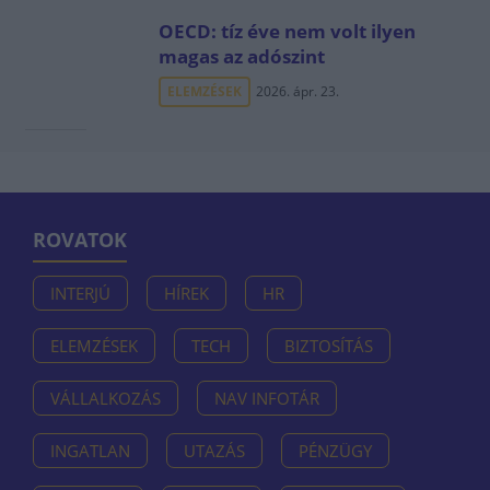
OECD: tíz éve nem volt ilyen
magas az adószint
ELEMZÉSEK
2026. ápr. 23.
ROVATOK
INTERJÚ
HÍREK
HR
ELEMZÉSEK
TECH
BIZTOSÍTÁS
VÁLLALKOZÁS
NAV INFOTÁR
INGATLAN
UTAZÁS
PÉNZÜGY