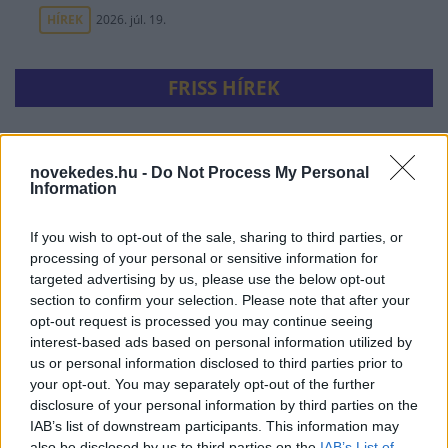
HÍREK
2026. júl. 19.
FRISS HÍREK
Olcsóbbak lettek a balatoni új ingatlanok,
novekedes.hu -
Do Not Process My Personal
Borsodban megmagyarázhatatlan a
Information
drágulás
If you wish to opt-out of the sale, sharing to third parties, or
HÍREK
egy órája
processing of your personal or sensitive information for
targeted advertising by us, please use the below opt-out
section to confirm your selection. Please note that after your
opt-out request is processed you may continue seeing
interest-based ads based on personal information utilized by
us or personal information disclosed to third parties prior to
your opt-out. You may separately opt-out of the further
disclosure of your personal information by third parties on the
IAB’s list of downstream participants. This information may
also be disclosed by us to third parties on the
IAB’s List of