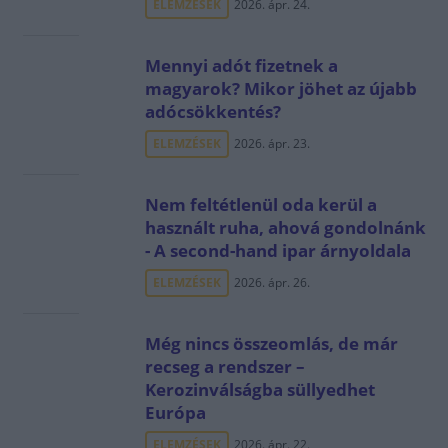
ELEMZÉSEK
2026. ápr. 24.
Mennyi adót fizetnek a
magyarok? Mikor jöhet az újabb
adócsökkentés?
ELEMZÉSEK
2026. ápr. 23.
Nem feltétlenül oda kerül a
használt ruha, ahová gondolnánk
- A second-hand ipar árnyoldala
ELEMZÉSEK
2026. ápr. 26.
Még nincs összeomlás, de már
recseg a rendszer –
Kerozinválságba süllyedhet
Európa
ELEMZÉSEK
2026. ápr. 22.