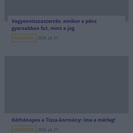
Vagyonvisszaszerzés: amikor a pénz
gyorsabban fut, mint a jog
ELEMZÉSEK
2026. júl. 21.
Kéthónapos a Tisza-kormány: íme a mérleg!
ELEMZÉSEK
2026. júl. 21.