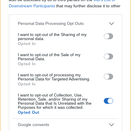
Downstream Participants
that may further disclose it to other
Kíméletlenül visszavágtak az ukránok Kijev
third parties.
rakétázása miatt
Please note that this website/app uses one or more Google
Personal Data Processing Opt Outs
HÍREK
2 órája
services and may gather and store information including but
not limited to your visit or usage behaviour. You may click to
I want to opt-out of the Sharing of my
personal data.
grant or deny consent to Google and its third-party tags to
Opted In
use your data for below specified purposes in below Google
Bizarr baleset történt a budapesti metrón
consent section.
I want to opt-out of the Sale of my
Personal Data.
HÍREK
4 órája
Opted In
I want to opt-out of processing my
Personal Data for Targeted Advertising.
Opted In
I want to opt-out of Collection, Use,
Retention, Sale, and/or Sharing of my
Personal Data that Is Unrelated with the
Purposes for which it was collected.
Opted Out
Google consents