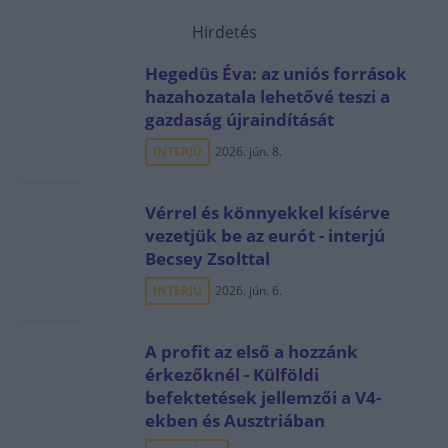
Hirdetés
Hegedüs Éva: az uniós források
hazahozatala lehetővé teszi a
gazdaság újraindítását
INTERJÚ
2026. jún. 8.
Vérrel és könnyekkel kísérve
vezetjük be az eurót - interjú
Becsey Zsolttal
INTERJÚ
2026. jún. 6.
A profit az első a hozzánk
érkezőknél - Külföldi
befektetések jellemzői a V4-
ekben és Ausztriában