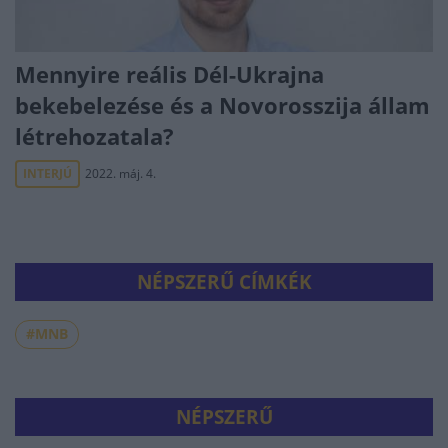
Mennyire reális Dél-Ukrajna
bekebelezése és a Novorosszija állam
létrehozatala?
INTERJÚ
2022. máj. 4.
NÉPSZERŰ CÍMKÉK
#MNB
NÉPSZERŰ