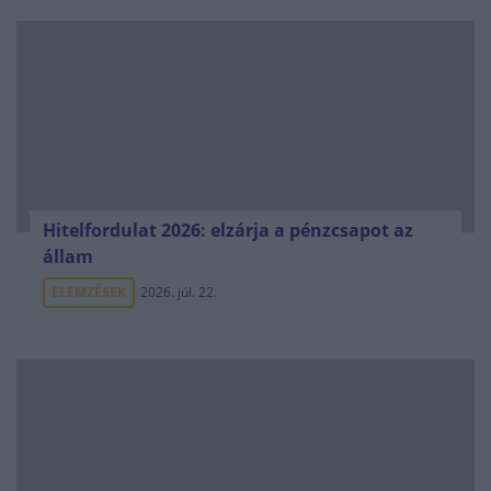
Hitelfordulat 2026: elzárja a pénzcsapot az
állam
ELEMZÉSEK
2026. júl. 22.