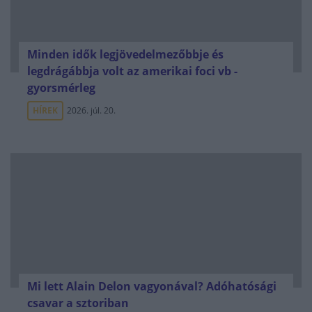
Minden idők legjövedelmezőbbje és
legdrágábbja volt az amerikai foci vb -
gyorsmérleg
HÍREK
2026. júl. 20.
Mi lett Alain Delon vagyonával? Adóhatósági
csavar a sztoriban