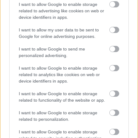
Durva vámokat vetett ki az orosz olajra
I want to allow Google to enable storage
Amerika
related to advertising like cookies on web or
device identifiers in apps.
HÍREK
5 órája
I want to allow my user data to be sent to
Google for online advertising purposes.
El is dőlt, ki lesz a köztársasági elnök
I want to allow Google to send me
HÍREK
5 órája
personalized advertising.
I want to allow Google to enable storage
related to analytics like cookies on web or
device identifiers in apps.
I want to allow Google to enable storage
related to functionality of the website or app.
NÉPSZERŰ
I want to allow Google to enable storage
related to personalization.
I want to allow Google to enable storage