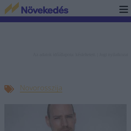
Az adatok időállapota: késleltetett. |
Jogi nyilatkozat
Novorosszija