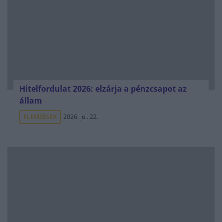
Hitelfordulat 2026: elzárja a pénzcsapot az
állam
ELEMZÉSEK
2026. júl. 22.