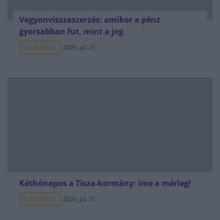
Vagyonvisszaszerzés: amikor a pénz
gyorsabban fut, mint a jog
ELEMZÉSEK
2026. júl. 21.
Kéthónapos a Tisza-kormány: íme a mérleg!
ELEMZÉSEK
2026. júl. 21.