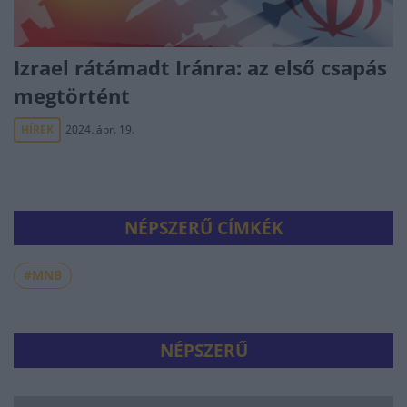
Izrael rátámadt Iránra: az első csapás
megtörtént
HÍREK
2024. ápr. 19.
NÉPSZERŰ CÍMKÉK
#MNB
NÉPSZERŰ