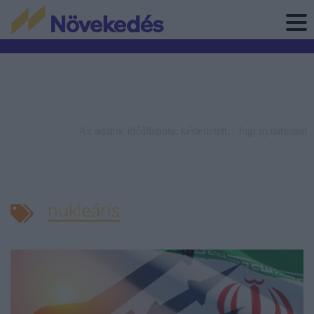
Az adatok időállapota: késleltetett. |
Jogi nyilatkozat
nukleáris