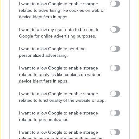
I want to allow Google to enable storage
HÍREK
egy órája
related to advertising like cookies on web or
device identifiers in apps.
2,27 milliárd forintot fizetett vissza az
I want to allow my user data to be sent to
Google for online advertising purposes.
államnak a Mészáros Lőrinchez köthető
magántőkealap
I want to allow Google to send me
personalized advertising.
HÍREK
2 órája
I want to allow Google to enable storage
related to analytics like cookies on web or
device identifiers in apps.
I want to allow Google to enable storage
related to functionality of the website or app.
NÉPSZERŰ
I want to allow Google to enable storage
related to personalization.
I want to allow Google to enable storage
related to security, including authentication