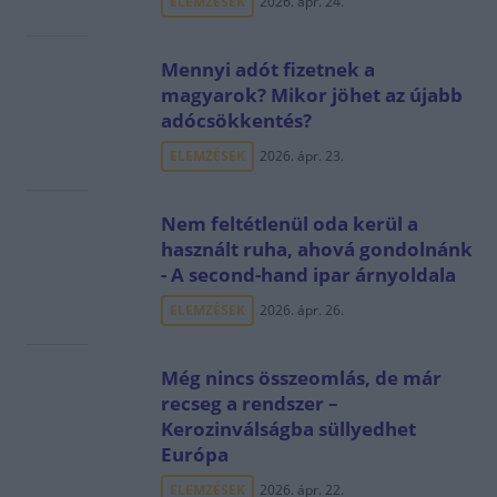
ELEMZÉSEK
2026. ápr. 24.
Mennyi adót fizetnek a
magyarok? Mikor jöhet az újabb
adócsökkentés?
ELEMZÉSEK
2026. ápr. 23.
Nem feltétlenül oda kerül a
használt ruha, ahová gondolnánk
- A second-hand ipar árnyoldala
ELEMZÉSEK
2026. ápr. 26.
Még nincs összeomlás, de már
recseg a rendszer –
Kerozinválságba süllyedhet
Európa
ELEMZÉSEK
2026. ápr. 22.