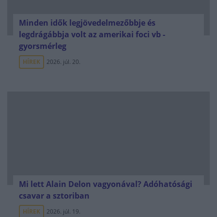
Minden idők legjövedelmezőbbje és
legdrágábbja volt az amerikai foci vb -
gyorsmérleg
HÍREK
2026. júl. 20.
Mi lett Alain Delon vagyonával? Adóhatósági
csavar a sztoriban
HÍREK
2026. júl. 19.