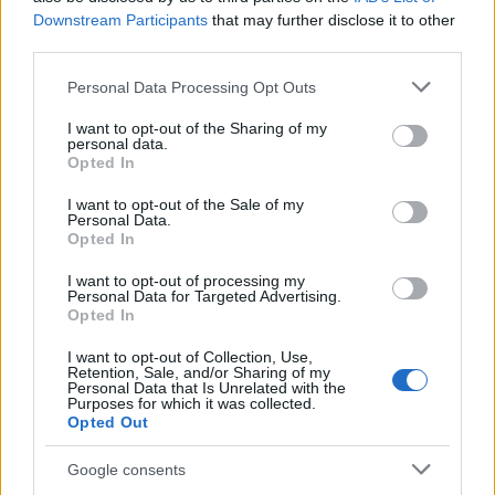
Ügynökség vezetőit
Downstream Participants
that may further disclose it to other
HÍREK
11 perce
third parties.
Please note that this website/app uses one or more Google
Personal Data Processing Opt Outs
services and may gather and store information including but
Elképesztő, kiknek termelnek most
not limited to your visit or usage behaviour. You may click to
I want to opt-out of the Sharing of my
personal data.
hasznot Jeffrey Epstein magánszigetei
grant or deny consent to Google and its third-party tags to
Opted In
use your data for below specified purposes in below Google
HÍREK
egy órája
consent section.
I want to opt-out of the Sale of my
Personal Data.
Opted In
I want to opt-out of processing my
Personal Data for Targeted Advertising.
Opted In
I want to opt-out of Collection, Use,
Retention, Sale, and/or Sharing of my
Personal Data that Is Unrelated with the
Purposes for which it was collected.
Opted Out
Google consents
Államfőjelöltekről tárgyal ma a Tisza-frakció