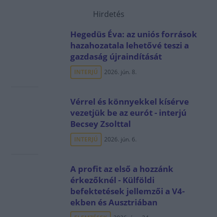
Hirdetés
Hegedüs Éva: az uniós források
hazahozatala lehetővé teszi a
gazdaság újraindítását
INTERJÚ
2026. jún. 8.
Vérrel és könnyekkel kísérve
vezetjük be az eurót - interjú
Becsey Zsolttal
INTERJÚ
2026. jún. 6.
A profit az első a hozzánk
érkezőknél - Külföldi
befektetések jellemzői a V4-
ekben és Ausztriában