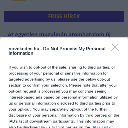
FRISS HÍREK
Az egyetlen muzulmán atomhatalom új
szövetsége védi a Vörös-tenger békéjét
novekedes.hu -
Do Not Process My Personal
HÍREK
2 perce
Information
If you wish to opt-out of the sale, sharing to third parties, or
processing of your personal or sensitive information for
targeted advertising by us, please use the below opt-out
section to confirm your selection. Please note that after your
opt-out request is processed you may continue seeing
interest-based ads based on personal information utilized by
us or personal information disclosed to third parties prior to
your opt-out. You may separately opt-out of the further
Menesztették a Nemzeti Kommunikációs
disclosure of your personal information by third parties on the
Hivatal és a Nemzeti Rendezvényszervező
IAB’s list of downstream participants. This information may
also be disclosed by us to third parties on the
IAB’s List of