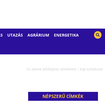
S
UTAZÁS
AGRÁRIUM
ENERGETIKA
Az adatok időállapota: késleltetett. |
Jogi nyilatkozat
NÉPSZERŰ CÍMKÉK