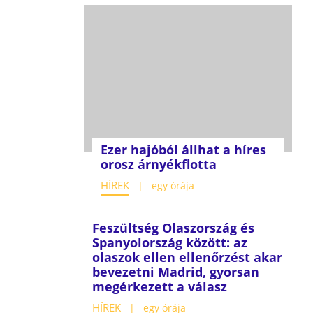
Ezer hajóból állhat a híres
orosz árnyékflotta
HÍREK
egy órája
Feszültség Olaszország és
Spanyolország között: az
olaszok ellen ellenőrzést akar
bevezetni Madrid, gyorsan
megérkezett a válasz
HÍREK
egy órája