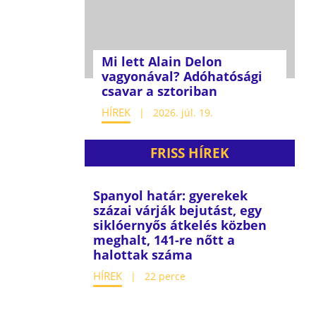
Mi lett Alain Delon
vagyonával? Adóhatósági
csavar a sztoriban
HÍREK
2026. júl. 19.
FRISS HÍREK
Spanyol határ: gyerekek
százai várják bejutást, egy
siklóernyős átkelés közben
meghalt, 141-re nőtt a
halottak száma
HÍREK
22 perce