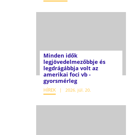
Minden idők
legjövedelmezőbbje és
legdrágábbja volt az
amerikai foci vb -
gyorsmérleg
HÍREK
2026. júl. 20.