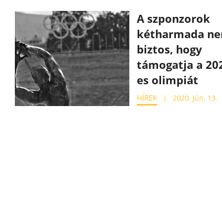
A szponzorok
kétharmada n
biztos, hogy
támogatja a 20
es olimpiát
HÍREK
2020. jún. 13.