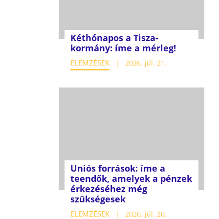
Kéthónapos a Tisza-
kormány: íme a mérleg!
ELEMZÉSEK
2026. júl. 21.
Uniós források: íme a
teendők, amelyek a pénzek
érkezéséhez még
szükségesek
ELEMZÉSEK
2026. júl. 20.