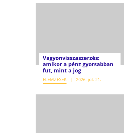
Vagyonvisszaszerzés:
amikor a pénz gyorsabban
fut, mint a jog
ELEMZÉSEK
2026. júl. 21.