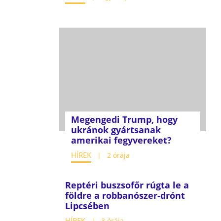
Megengedi Trump, hogy
ukránok gyártsanak
amerikai fegyvereket?
HÍREK
2 órája
Reptéri buszsofőr rúgta le a
földre a robbanószer-drónt
Lipcsében
HÍREK
3 órája