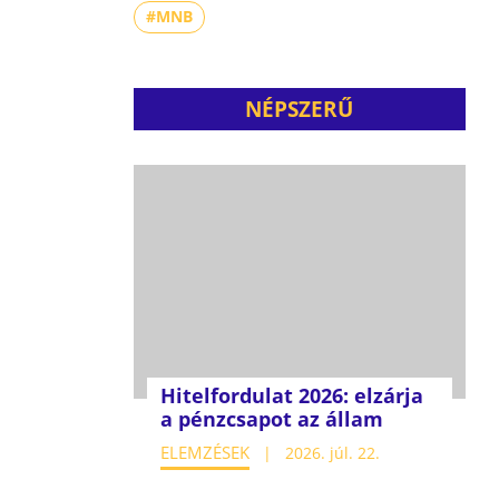
#MNB
NÉPSZERŰ
Hitelfordulat 2026: elzárja
a pénzcsapot az állam
ELEMZÉSEK
2026. júl. 22.