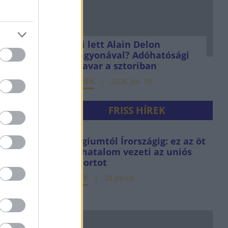
Mi lett Alain Delon
vagyonával? Adóhatósági
csavar a sztoriban
HÍREK
2026. júl. 19.
FRISS HÍREK
Belgiumtól Írországig: ez az öt
sörhatalom vezeti az uniós
exportot
HÍREK
28 perce