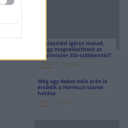
Választási ígéret marad,
vagy megvalósítható az
élelmiszer áfa-csökkentés?
HÍREK
egy órája
Még egy doboz kóla árán is
érződik a Hormuzi-szoros
hatása
HÍREK
2 órája