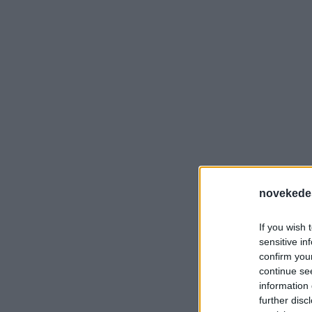
novekede
If you wish 
sensitive in
confirm you
continue se
information 
further disc