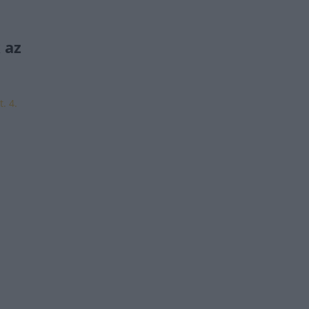
 az
. 4.