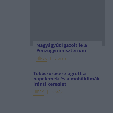
Nagyágyút igazolt le a
Pénzügyminisztérium
HÍREK
3 órája
Többszörösére ugrott a
napelemek és a mobilklímák
iránti kereslet
HÍREK
3 órája