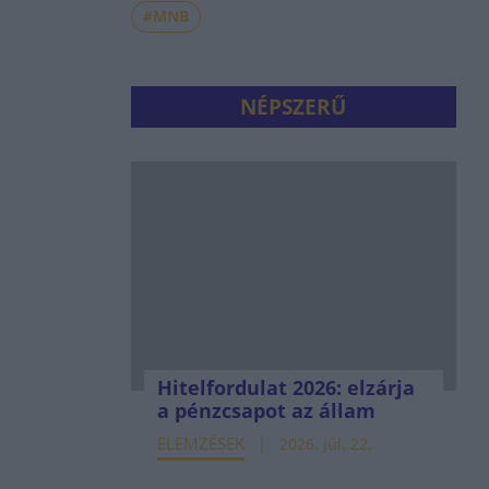
#MNB
NÉPSZERŰ
Hitelfordulat 2026: elzárja
a pénzcsapot az állam
ELEMZÉSEK
2026. júl. 22.