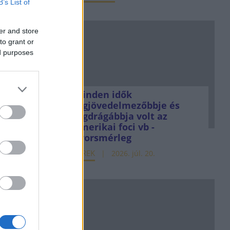
B’s List of
er and store
to grant or
ed purposes
Minden idők
legjövedelmezőbbje és
legdrágábbja volt az
amerikai foci vb -
gyorsmérleg
HÍREK
2026. júl. 20.