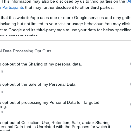
. This information may also be disclosed by us to third parties on the
IA
Participants
that may further disclose it to other third parties.
 that this website/app uses one or more Google services and may gath
including but not limited to your visit or usage behaviour. You may click 
 to Google and its third-party tags to use your data for below specifi
ogle consent section.
l Data Processing Opt Outs
o opt-out of the Sharing of my personal data.
In
o opt-out of the Sale of my Personal Data.
In
to opt-out of processing my Personal Data for Targeted
ing.
In
o opt-out of Collection, Use, Retention, Sale, and/or Sharing
ersonal Data that Is Unrelated with the Purposes for which it
lected.