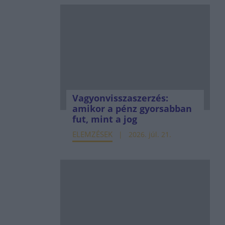
Vagyonvisszaszerzés:
amikor a pénz gyorsabban
fut, mint a jog
ELEMZÉSEK
2026. júl. 21.