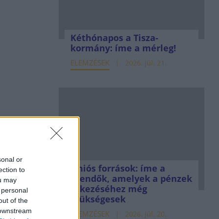
Kéthónapos a Tisza-
kormány: íme a mérleg!
ELEMZÉSEK
2026. júl. 21.
sonal or
Uniós források: íme a
ection to
teendők, amelyek a pénzek
ou may
érkezéséhez még
 personal
szükségesek
out of the
 downstream
ELEMZÉSEK
2026. júl. 20.