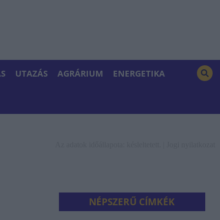
S
UTAZÁS
AGRÁRIUM
ENERGETIKA
Az adatok időállapota: késleltetett. |
Jogi nyilatkozat
NÉPSZERŰ CÍMKÉK