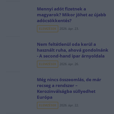
Mennyi adót fizetnek a
magyarok? Mikor jöhet az újabb
adócsökkentés?
ELEMZÉSEK
2026. ápr. 23.
Nem feltétlenül oda kerül a
használt ruha, ahová gondolnánk
- A second-hand ipar árnyoldala
ELEMZÉSEK
2026. ápr. 26.
Még nincs összeomlás, de már
recseg a rendszer –
Kerozinválságba süllyedhet
Európa
ELEMZÉSEK
2026. ápr. 22.