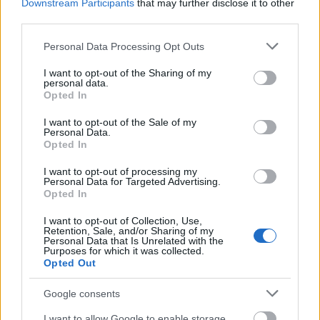
Kíméletlenül visszavágtak az ukránok Kijev
Downstream Participants
that may further disclose it to other
third parties.
rakétázása miatt
Please note that this website/app uses one or more Google
HÍREK
2 órája
Personal Data Processing Opt Outs
services and may gather and store information including but
not limited to your visit or usage behaviour. You may click to
I want to opt-out of the Sharing of my
personal data.
grant or deny consent to Google and its third-party tags to
Bizarr baleset történt a budapesti metrón
Opted In
use your data for below specified purposes in below Google
consent section.
HÍREK
4 órája
I want to opt-out of the Sale of my
Personal Data.
Opted In
I want to opt-out of processing my
Personal Data for Targeted Advertising.
Opted In
I want to opt-out of Collection, Use,
Retention, Sale, and/or Sharing of my
Personal Data that Is Unrelated with the
Purposes for which it was collected.
Opted Out
Google consents
Durva vámokat vetett ki az orosz olajra
I want to allow Google to enable storage