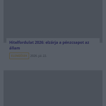
Hitelfordulat 2026: elzárja a pénzcsapot az
állam
ELEMZÉSEK
2026. júl. 22.