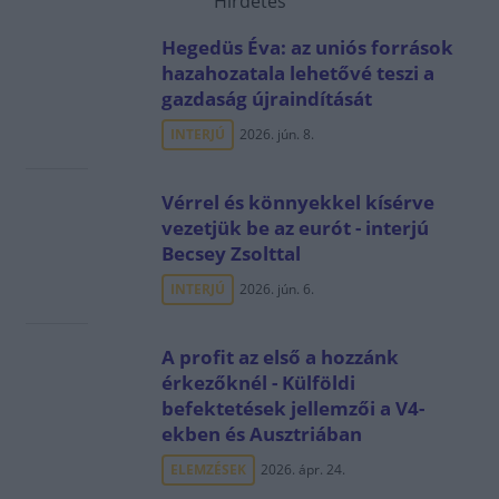
Hirdetés
Hegedüs Éva: az uniós források
hazahozatala lehetővé teszi a
gazdaság újraindítását
INTERJÚ
2026. jún. 8.
Vérrel és könnyekkel kísérve
vezetjük be az eurót - interjú
Becsey Zsolttal
INTERJÚ
2026. jún. 6.
A profit az első a hozzánk
érkezőknél - Külföldi
befektetések jellemzői a V4-
ekben és Ausztriában
ELEMZÉSEK
2026. ápr. 24.