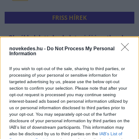
FRISS HÍREK
Olcsóbbak lettek a balatoni új ingatlanok,
Borsodban megmagyarázhatatlan a
novekedes.hu -
Do Not Process My Personal
drágulás
Information
HÍREK
egy órája
If you wish to opt-out of the sale, sharing to third parties, or
processing of your personal or sensitive information for
targeted advertising by us, please use the below opt-out
section to confirm your selection. Please note that after your
opt-out request is processed you may continue seeing
interest-based ads based on personal information utilized by
us or personal information disclosed to third parties prior to
your opt-out. You may separately opt-out of the further
disclosure of your personal information by third parties on the
IAB’s list of downstream participants. This information may
also be disclosed by us to third parties on the
IAB’s List of