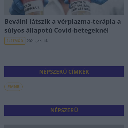
Beválni látszik a vérplazma-terápia a
súlyos állapotú Covid-betegeknél
ÉLETMÓD
2021. jan. 14.
NÉPSZERŰ CÍMKÉK
#MNB
NÉPSZERŰ