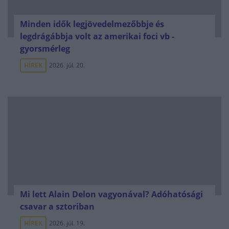
Minden idők legjövedelmezőbbje és
legdrágábbja volt az amerikai foci vb -
gyorsmérleg
HÍREK
2026. júl. 20.
Mi lett Alain Delon vagyonával? Adóhatósági
csavar a sztoriban
HÍREK
2026. júl. 19.