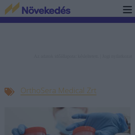
Az adatok időállapota: késleltetett. |
Jogi nyilatkozat
OrthoSera Medical Zrt