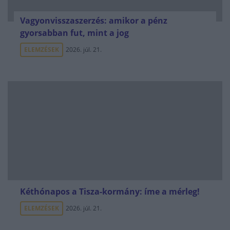
Vagyonvisszaszerzés: amikor a pénz
gyorsabban fut, mint a jog
ELEMZÉSEK
2026. júl. 21.
Kéthónapos a Tisza-kormány: íme a mérleg!
ELEMZÉSEK
2026. júl. 21.