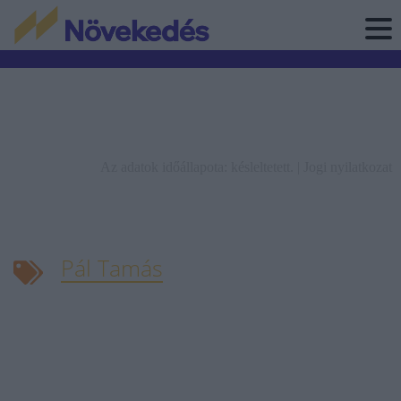
Az adatok időállapota: késleltetett. |
Jogi nyilatkozat
Pál Tamás