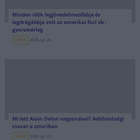
Minden idők legjövedelmezőbbje és
legdrágábbja volt az amerikai foci vb -
gyorsmérleg
HÍREK
2026. júl. 20.
Mi lett Alain Delon vagyonával? Adóhatósági
csavar a sztoriban
HÍREK
2026. júl. 19.