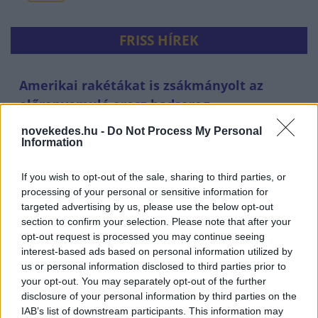
FRISS HÍREK
Amerikai rakétákat is zsákmányolt az
előrenyomuló orosz hadsereg
HÍREK
35 perce
novekedes.hu -
Do Not Process My Personal
Information
If you wish to opt-out of the sale, sharing to third parties, or
processing of your personal or sensitive information for
targeted advertising by us, please use the below opt-out
section to confirm your selection. Please note that after your
opt-out request is processed you may continue seeing
interest-based ads based on personal information utilized by
us or personal information disclosed to third parties prior to
your opt-out. You may separately opt-out of the further
disclosure of your personal information by third parties on the
Tetőzik a hőség: ma ismét 40 fok felett lesz a
IAB’s list of downstream participants. This information may