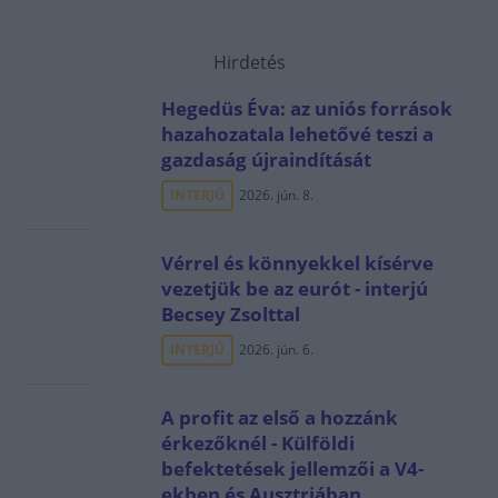
Hirdetés
Hegedüs Éva: az uniós források
hazahozatala lehetővé teszi a
gazdaság újraindítását
INTERJÚ
2026. jún. 8.
Vérrel és könnyekkel kísérve
vezetjük be az eurót - interjú
Becsey Zsolttal
INTERJÚ
2026. jún. 6.
A profit az első a hozzánk
érkezőknél - Külföldi
befektetések jellemzői a V4-
ekben és Ausztriában