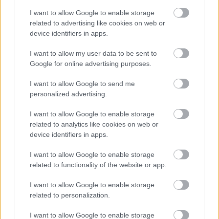
bolgár biztosítóval hadakozhatnak az utasok
I want to allow Google to enable storage
related to advertising like cookies on web or
HÍREK
7 órája
device identifiers in apps.
I want to allow my user data to be sent to
Energiafejlesztési tervet fogadott el a
Google for online advertising purposes.
kormány, az első lépésre 868 milliárd
I want to allow Google to send me
forintot költenek
personalized advertising.
HÍREK
7 órája
I want to allow Google to enable storage
related to analytics like cookies on web or
device identifiers in apps.
I want to allow Google to enable storage
related to functionality of the website or app.
I want to allow Google to enable storage
NÉPSZERŰ
related to personalization.
I want to allow Google to enable storage