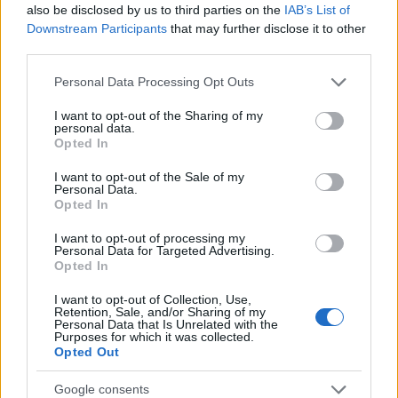
hőmérséklet, délutántól érkezik az eső
also be disclosed by us to third parties on the
IAB’s List of
Downstream Participants
that may further disclose it to other
HÍREK
egy órája
third parties.
Please note that this website/app uses one or more Google
Personal Data Processing Opt Outs
Befagyott tőke, türelmetlen cégek:
services and may gather and store information including but
not limited to your visit or usage behaviour. You may click to
I want to opt-out of the Sharing of my
elindulhatnak a kifizetések a Demján
personal data.
grant or deny consent to Google and its third-party tags to
Sándor Tőkeprogramban
Opted In
use your data for below specified purposes in below Google
consent section.
ELEMZÉSEK
2 órája
I want to opt-out of the Sale of my
Personal Data.
Opted In
I want to opt-out of processing my
Personal Data for Targeted Advertising.
Opted In
I want to opt-out of Collection, Use,
Retention, Sale, and/or Sharing of my
Personal Data that Is Unrelated with the
Purposes for which it was collected.
Opted Out
Google consents
Ismert magyar utazási iroda ment csődbe,