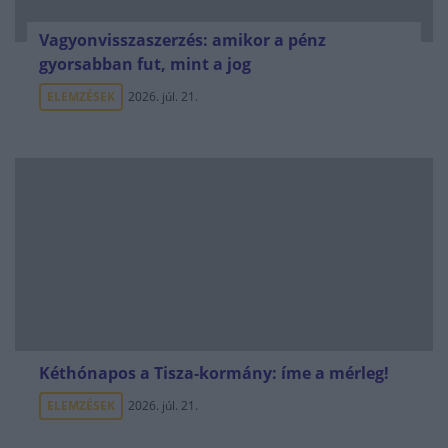
Vagyonvisszaszerzés: amikor a pénz
gyorsabban fut, mint a jog
ELEMZÉSEK
2026. júl. 21.
Kéthónapos a Tisza-kormány: íme a mérleg!
ELEMZÉSEK
2026. júl. 21.