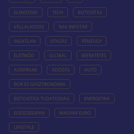
ELEMZÉSEK
TECH
BIZTOSÍTÁS
VÁLLALKOZÁS
NAV INFOTÁR
INGATLAN
UTAZÁS
PÉNZÜGY
ÉLETMÓD
GLOBÁL
BEFEKTETÉS
AGRÁRIUM
ADÓZÁS
AUTÓ
BOR ÉS GASZTRONÓMIA
BIZTOSÍTÁSI TUDATOSSÁG
ENERGETIKA
EGÉSZSÉGIPAR
MAGYAR EURÓ
LIFESTYLE