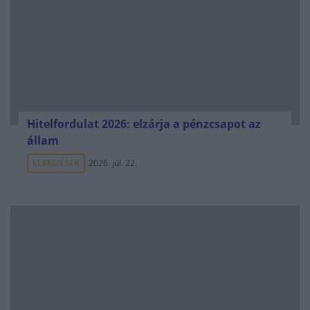
Hitelfordulat 2026: elzárja a pénzcsapot az
állam
ELEMZÉSEK
2026. júl. 22.