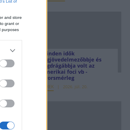
B’s List of
er and store
to grant or
ed purposes
Minden idők
legjövedelmezőbbje és
legdrágábbja volt az
amerikai foci vb -
gyorsmérleg
HÍREK
2026. júl. 20.