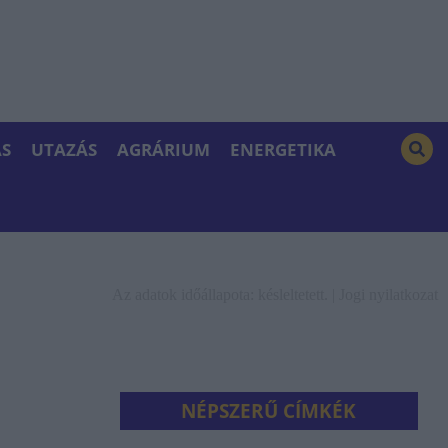
S
UTAZÁS
AGRÁRIUM
ENERGETIKA
Az adatok időállapota: késleltetett. |
Jogi nyilatkozat
NÉPSZERŰ CÍMKÉK