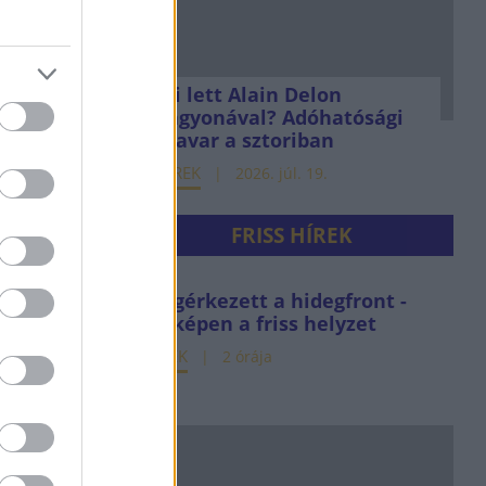
Mi lett Alain Delon
vagyonával? Adóhatósági
csavar a sztoriban
HÍREK
2026. júl. 19.
FRISS HÍREK
Megérkezett a hidegfront -
térképen a friss helyzet
HÍREK
2 órája