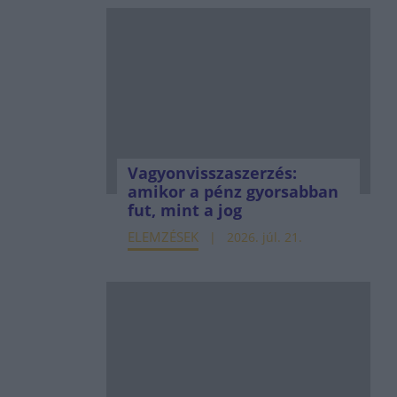
Vagyonvisszaszerzés:
amikor a pénz gyorsabban
fut, mint a jog
ELEMZÉSEK
2026. júl. 21.