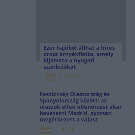
Ezer hajóból állhat a híres
orosz árnyékflotta, amely
kijátssza a nyugati
szankciókat
HÍREK
4 órája
Feszültség Olaszország és
Spanyolország között: az
olaszok ellen ellenőrzést akar
bevezetni Madrid, gyorsan
megérkezett a válasz
HÍREK
4 órája