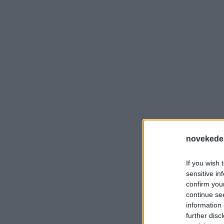
novekede
If you wish 
sensitive in
confirm you
continue se
information 
further disc