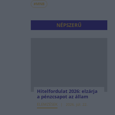
#MNB
NÉPSZERŰ
Hitelfordulat 2026: elzárja
a pénzcsapot az állam
ELEMZÉSEK
2026. júl. 22.