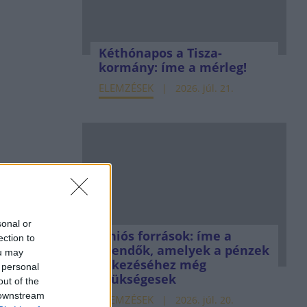
Kéthónapos a Tisza-
kormány: íme a mérleg!
ELEMZÉSEK
2026. júl. 21.
sonal or
Uniós források: íme a
ection to
teendők, amelyek a pénzek
ou may
érkezéséhez még
 personal
szükségesek
out of the
 downstream
ELEMZÉSEK
2026. júl. 20.