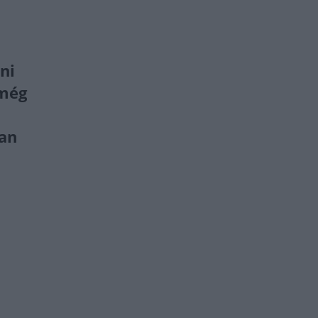
ni
 még
an