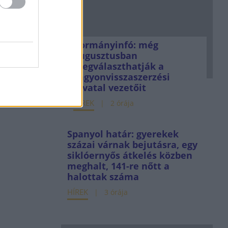
Kormányinfó: még
augusztusban
megválaszthatják a
vagyonvisszaszerzési
hivatal vezetőit
HÍREK
2 órája
Spanyol határ: gyerekek
százai várnak bejutásra, egy
siklóernyős átkelés közben
meghalt, 141-re nőtt a
halottak száma
HÍREK
3 órája