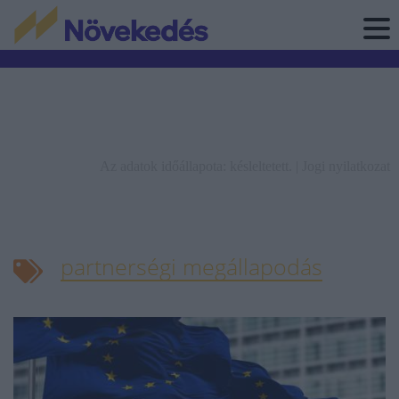
Az adatok időállapota: késleltetett. |
Jogi nyilatkozat
partnerségi megállapodás