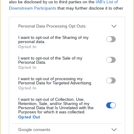
also be disclosed by us to third parties on the
IAB’s List of
Vízhiány mellett erdőtűz sújtja a Garda-tavat:
Downstream Participants
that may further disclose it to other
kétszáz embert menekítettek ki
third parties.
HÍREK
4 órája
Please note that this website/app uses one or more Google
Personal Data Processing Opt Outs
services and may gather and store information including but
not limited to your visit or usage behaviour. You may click to
I want to opt-out of the Sharing of my
Olcsóbbak lettek a balatoni új ingatlanok,
personal data.
grant or deny consent to Google and its third-party tags to
Opted In
Borsodban megmagyarázhatatlan a
use your data for below specified purposes in below Google
consent section.
drágulás
I want to opt-out of the Sale of my
Personal Data.
Opted In
HÍREK
5 órája
I want to opt-out of processing my
Personal Data for Targeted Advertising.
Opted In
I want to opt-out of Collection, Use,
Retention, Sale, and/or Sharing of my
Personal Data that Is Unrelated with the
Purposes for which it was collected.
Opted Out
Google consents