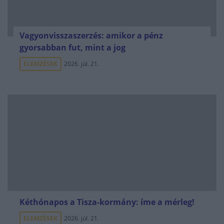
Vagyonvisszaszerzés: amikor a pénz
gyorsabban fut, mint a jog
ELEMZÉSEK
2026. júl. 21.
Kéthónapos a Tisza-kormány: íme a mérleg!
ELEMZÉSEK
2026. júl. 21.