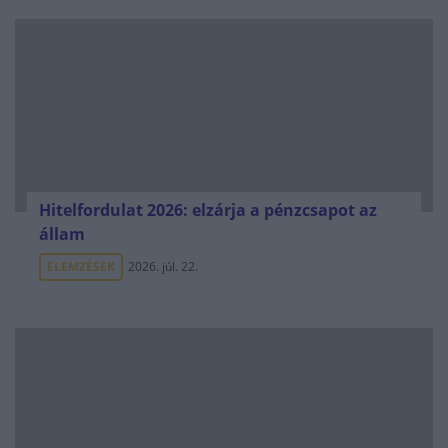
Hitelfordulat 2026: elzárja a pénzcsapot az
állam
ELEMZÉSEK
2026. júl. 22.