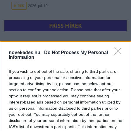
HÍREK
2026. júl. 19.
FRISS HÍREK
Azonosítatlan drón robbant fel a Transz-
Balkán gázvezeték közelében Bulgáriában
novekedes.hu -
Do Not Process My Personal
Information
HÍREK
3 órája
If you wish to opt-out of the sale, sharing to third parties, or
processing of your personal or sensitive information for
targeted advertising by us, please use the below opt-out
section to confirm your selection. Please note that after your
opt-out request is processed you may continue seeing
interest-based ads based on personal information utilized by
us or personal information disclosed to third parties prior to
your opt-out. You may separately opt-out of the further
disclosure of your personal information by third parties on the
IAB’s list of downstream participants. This information may