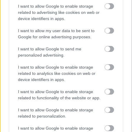
I want to allow Google to enable storage
Kíméletlenül visszavágtak az ukránok Kijev
related to advertising like cookies on web or
rakétázása miatt
device identifiers in apps.
HÍREK
6 órája
I want to allow my user data to be sent to
Google for online advertising purposes.
Bizarr baleset történt a budapesti metrón
I want to allow Google to send me
personalized advertising.
HÍREK
8 órája
I want to allow Google to enable storage
related to analytics like cookies on web or
device identifiers in apps.
I want to allow Google to enable storage
related to functionality of the website or app.
I want to allow Google to enable storage
NÉPSZERŰ
related to personalization.
I want to allow Google to enable storage