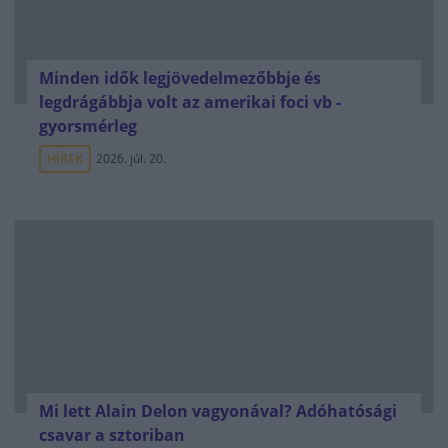
Minden idők legjövedelmezőbbje és
legdrágábbja volt az amerikai foci vb -
gyorsmérleg
HÍREK
2026. júl. 20.
Mi lett Alain Delon vagyonával? Adóhatósági
csavar a sztoriban