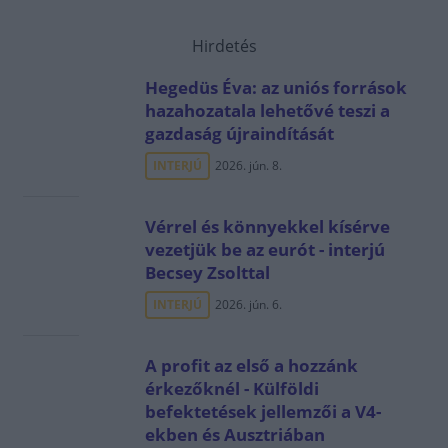
Hirdetés
Hegedüs Éva: az uniós források
hazahozatala lehetővé teszi a
gazdaság újraindítását
INTERJÚ
2026. jún. 8.
Vérrel és könnyekkel kísérve
vezetjük be az eurót - interjú
Becsey Zsolttal
INTERJÚ
2026. jún. 6.
A profit az első a hozzánk
érkezőknél - Külföldi
befektetések jellemzői a V4-
ekben és Ausztriában