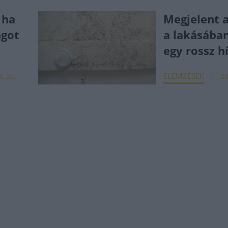
 ha
Megjelent 
agot
a lakásába
egy rossz h
ELEMZÉSEK
t. 25.
20