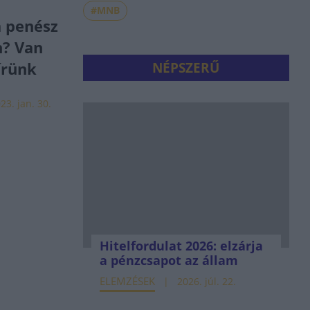
#MNB
a penész
n? Van
írünk
NÉPSZERŰ
23. jan. 30.
Hitelfordulat 2026: elzárja
a pénzcsapot az állam
ELEMZÉSEK
2026. júl. 22.