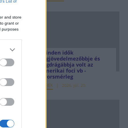
B’s List of
er and store
to grant or
ed purposes
Minden idők
legjövedelmezőbbje és
legdrágábbja volt az
amerikai foci vb -
gyorsmérleg
HÍREK
2026. júl. 20.