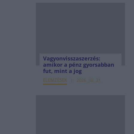
Vagyonvisszaszerzés:
amikor a pénz gyorsabban
fut, mint a jog
ELEMZÉSEK
2026. júl. 21.