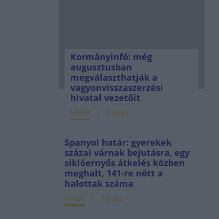
Kormányinfó: még
augusztusban
megválaszthatják a
vagyonvisszaszerzési
hivatal vezetőit
HÍREK
6 órája
Spanyol határ: gyerekek
százai várnak bejutásra, egy
siklóernyős átkelés közben
meghalt, 141-re nőtt a
halottak száma
HÍREK
7 órája