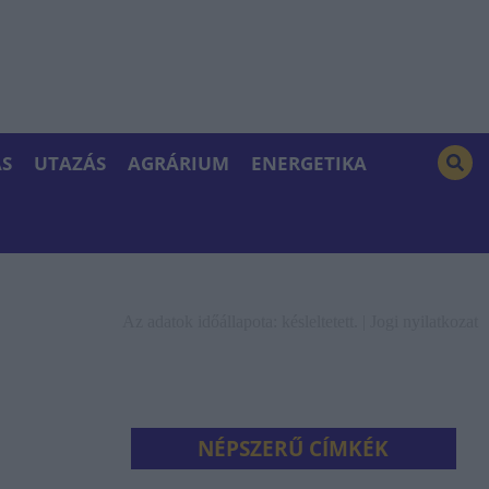
S
UTAZÁS
AGRÁRIUM
ENERGETIKA
Az adatok időállapota: késleltetett. |
Jogi nyilatkozat
NÉPSZERŰ CÍMKÉK