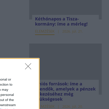
Kéthónapos a Tisza-
kormány: íme a mérleg!
ELEMZÉSEK
2026. júl. 21.
sonal or
Uniós források: íme a
ection to
teendők, amelyek a pénzek
ou may
érkezéséhez még
 personal
szükségesek
out of the
 downstream
ELEMZÉSEK
2026. júl. 20.