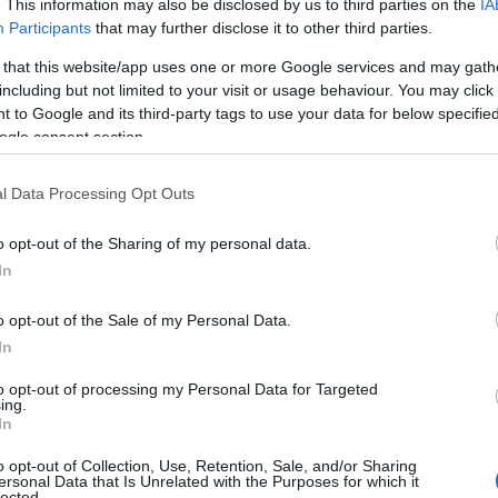
. This information may also be disclosed by us to third parties on the
IA
Participants
that may further disclose it to other third parties.
 that this website/app uses one or more Google services and may gath
including but not limited to your visit or usage behaviour. You may click 
 to Google and its third-party tags to use your data for below specifi
ogle consent section.
l Data Processing Opt Outs
o opt-out of the Sharing of my personal data.
In
o opt-out of the Sale of my Personal Data.
In
to opt-out of processing my Personal Data for Targeted
ing.
In
o opt-out of Collection, Use, Retention, Sale, and/or Sharing
ersonal Data that Is Unrelated with the Purposes for which it
lected.