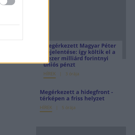
Megérkezett Magyar Péter
bejelentése: így költik el a
6 ezer milliárd forintnyi
uniós pénzt
HÍREK
3 órája
Megérkezett a hidegfront -
térképen a friss helyzet
HÍREK
5 órája