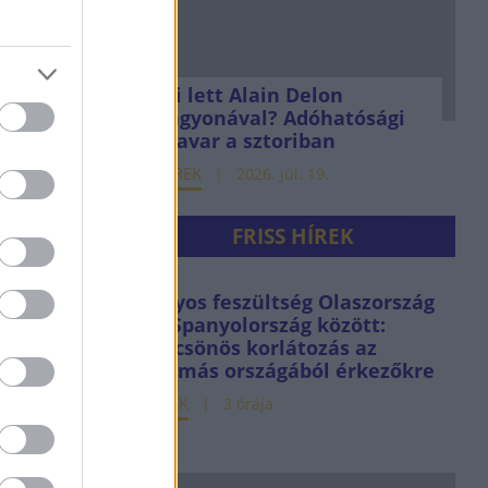
Mi lett Alain Delon
vagyonával? Adóhatósági
csavar a sztoriban
HÍREK
2026. júl. 19.
FRISS HÍREK
Súlyos feszültség Olaszország
és Spanyolország között:
kölcsönös korlátozás az
egymás országából érkezőkre
HÍREK
3 órája