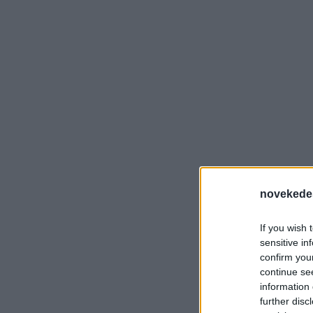
novekede
If you wish 
sensitive in
confirm you
continue se
information 
further disc