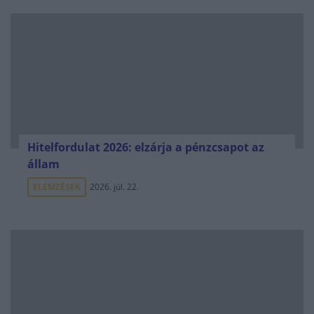
Hitelfordulat 2026: elzárja a pénzcsapot az
állam
ELEMZÉSEK
2026. júl. 22.