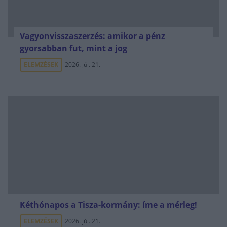
Vagyonvisszaszerzés: amikor a pénz
gyorsabban fut, mint a jog
ELEMZÉSEK
2026. júl. 21.
Kéthónapos a Tisza-kormány: íme a mérleg!
ELEMZÉSEK
2026. júl. 21.