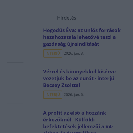
Hirdetés
Hegedüs Éva: az uniós források
hazahozatala lehetővé teszi a
gazdaság újraindítását
INTERJÚ
2026. jún. 8.
Vérrel és könnyekkel kísérve
vezetjük be az eurót - interjú
Becsey Zsolttal
INTERJÚ
2026. jún. 6.
A profit az első a hozzánk
érkezőknél - Külföldi
befektetések jellemzői a V4-