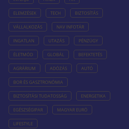
ELEMZÉSEK
TECH
BIZTOSÍTÁS
VÁLLALKOZÁS
NAV INFOTÁR
INGATLAN
UTAZÁS
PÉNZÜGY
ÉLETMÓD
GLOBÁL
BEFEKTETÉS
AGRÁRIUM
ADÓZÁS
AUTÓ
BOR ÉS GASZTRONÓMIA
BIZTOSÍTÁSI TUDATOSSÁG
ENERGETIKA
EGÉSZSÉGIPAR
MAGYAR EURÓ
LIFESTYLE