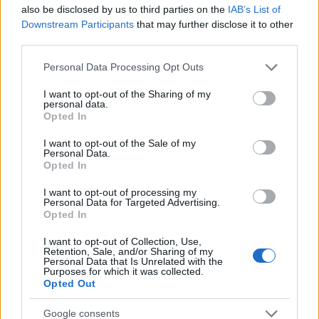
tömeges határsértésre buzdító üzenetek
also be disclosed by us to third parties on the
IAB’s List of
miatt nyomoznak a spanyolok
Downstream Participants
that may further disclose it to other
third parties.
HÍREK
7 órája
Please note that this website/app uses one or more Google
Personal Data Processing Opt Outs
services and may gather and store information including but
not limited to your visit or usage behaviour. You may click to
I want to opt-out of the Sharing of my
Utalvány formájában, novemberben
personal data.
grant or deny consent to Google and its third-party tags to
Opted In
érkezik az iskolakezdési támogatás
use your data for below specified purposes in below Google
második fele
consent section.
I want to opt-out of the Sale of my
Personal Data.
HÍREK
7 órája
Opted In
I want to opt-out of processing my
Personal Data for Targeted Advertising.
Opted In
I want to opt-out of Collection, Use,
Retention, Sale, and/or Sharing of my
Personal Data that Is Unrelated with the
Purposes for which it was collected.
Opted Out
Google consents