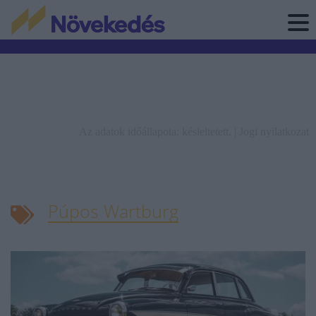
Az adatok időállapota: késleltetett. |
Jogi nyilatkozat
Púpos Wartburg