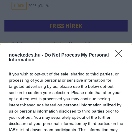
HÍREK
2026. júl. 19.
FRISS HÍREK
Térképen, ahogy hajnalban elérte
Magyarország határát a hidegfront
novekedes.hu -
Do Not Process My Personal
Information
HÍREK
3 perce
If you wish to opt-out of the sale, sharing to third parties, or
processing of your personal or sensitive information for
targeted advertising by us, please use the below opt-out
section to confirm your selection. Please note that after your
opt-out request is processed you may continue seeing
interest-based ads based on personal information utilized by
us or personal information disclosed to third parties prior to
your opt-out. You may separately opt-out of the further
disclosure of your personal information by third parties on the
Újabb menekültválságot készítenek elő -
IAB’s list of downstream participants. This information may