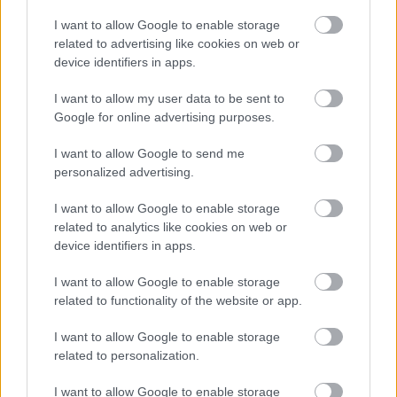
Orosz olajfinomítókra csaptak le az ukránok,
I want to allow Google to enable storage
nem késett a válasz
related to advertising like cookies on web or
device identifiers in apps.
HÍREK
8 órája
I want to allow my user data to be sent to
Google for online advertising purposes.
Magyar Péter: már 2022-ben tudták, hogy
I want to allow Google to send me
az energiarendszer a végnapjait éli
personalized advertising.
HÍREK
10 órája
I want to allow Google to enable storage
related to analytics like cookies on web or
device identifiers in apps.
I want to allow Google to enable storage
related to functionality of the website or app.
I want to allow Google to enable storage
NÉPSZERŰ
related to personalization.
I want to allow Google to enable storage