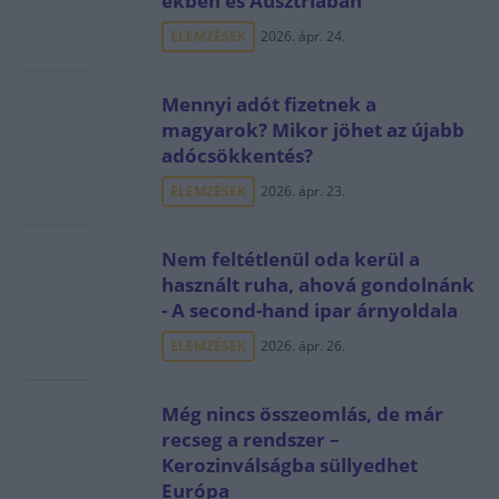
ekben és Ausztriában
ELEMZÉSEK
2026. ápr. 24.
Mennyi adót fizetnek a
magyarok? Mikor jöhet az újabb
adócsökkentés?
ELEMZÉSEK
2026. ápr. 23.
Nem feltétlenül oda kerül a
használt ruha, ahová gondolnánk
- A second-hand ipar árnyoldala
ELEMZÉSEK
2026. ápr. 26.
Még nincs összeomlás, de már
recseg a rendszer –
Kerozinválságba süllyedhet
Európa