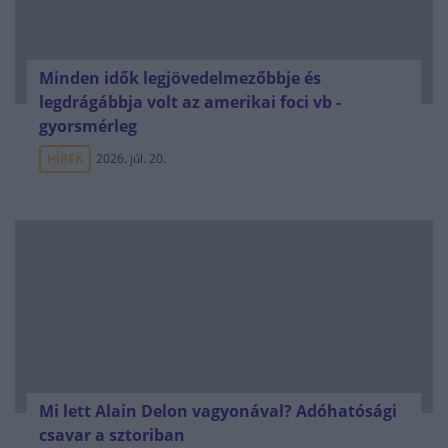
Minden idők legjövedelmezőbbje és
legdrágábbja volt az amerikai foci vb -
gyorsmérleg
HÍREK
2026. júl. 20.
Mi lett Alain Delon vagyonával? Adóhatósági
csavar a sztoriban