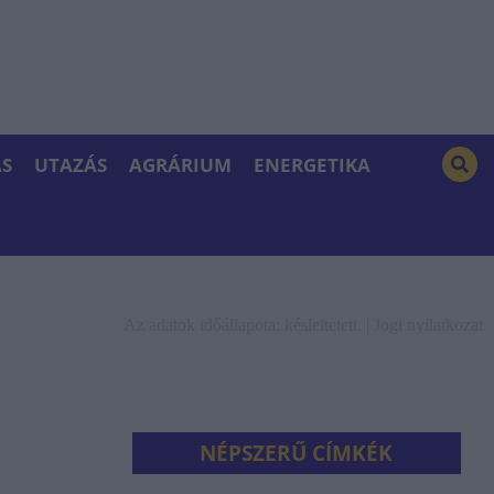
S
UTAZÁS
AGRÁRIUM
ENERGETIKA
Az adatok időállapota: késleltetett. |
Jogi nyilatkozat
NÉPSZERŰ CÍMKÉK