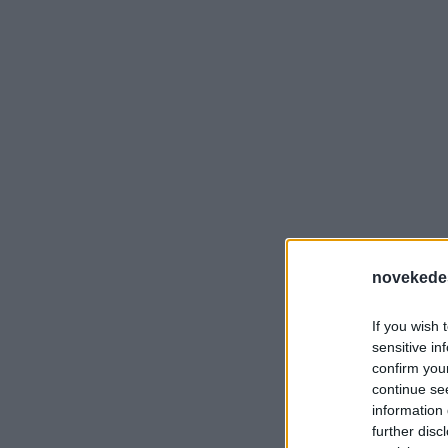
novekede
If you wish 
sensitive in
confirm you
continue se
information 
further disc