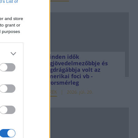
B’s List of
er and store
to grant or
ed purposes
Minden idők
legjövedelmezőbbje és
legdrágábbja volt az
amerikai foci vb -
gyorsmérleg
HÍREK
2026. júl. 20.