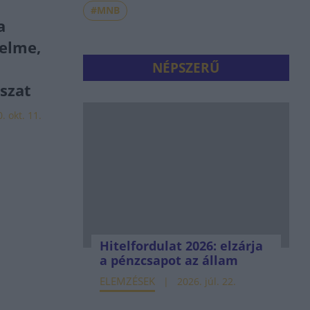
#MNB
a
elme,
NÉPSZERŰ
szat
. okt. 11.
Hitelfordulat 2026: elzárja
a pénzcsapot az állam
ELEMZÉSEK
2026. júl. 22.