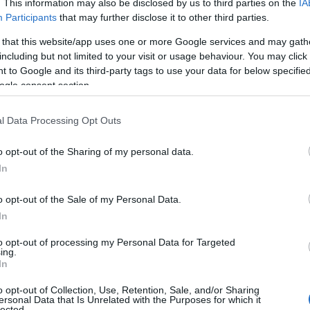
. This information may also be disclosed by us to third parties on the
IA
Participants
that may further disclose it to other third parties.
 that this website/app uses one or more Google services and may gath
including but not limited to your visit or usage behaviour. You may click 
 to Google and its third-party tags to use your data for below specifi
ogle consent section.
l Data Processing Opt Outs
o opt-out of the Sharing of my personal data.
In
o opt-out of the Sale of my Personal Data.
In
to opt-out of processing my Personal Data for Targeted
ing.
In
o opt-out of Collection, Use, Retention, Sale, and/or Sharing
ersonal Data that Is Unrelated with the Purposes for which it
lected.