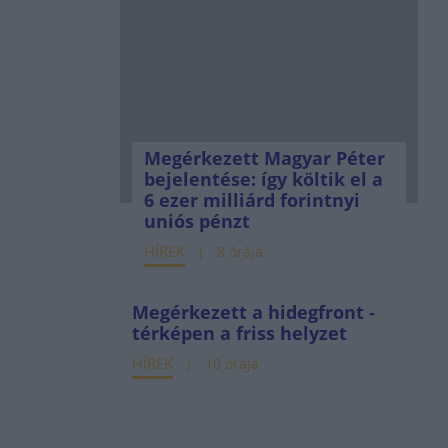
Megérkezett Magyar Péter
bejelentése: így költik el a
6 ezer milliárd forintnyi
uniós pénzt
HÍREK
8 órája
Megérkezett a hidegfront -
térképen a friss helyzet
HÍREK
10 órája