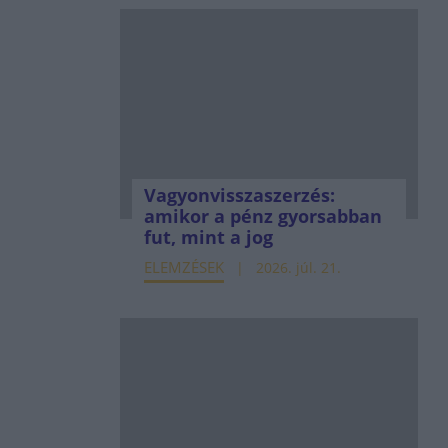
Vagyonvisszaszerzés:
amikor a pénz gyorsabban
fut, mint a jog
ELEMZÉSEK
2026. júl. 21.