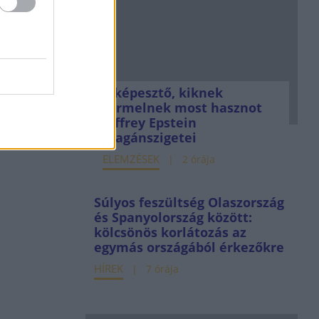
Elképesztő, kiknek
termelnek most hasznot
Jeffrey Epstein
magánszigetei
ELEMZÉSEK
2 órája
Súlyos feszültség Olaszország
és Spanyolország között:
kölcsönös korlátozás az
egymás országából érkezőkre
HÍREK
7 órája