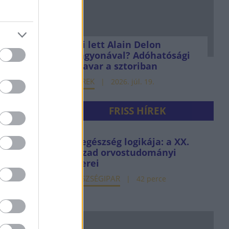
Mi lett Alain Delon
vagyonával? Adóhatósági
csavar a sztoriban
HÍREK
2026. júl. 19.
FRISS HÍREK
Az egészség logikája: a XX.
század orvostudományi
sikerei
EGÉSZSÉGIPAR
42 perce