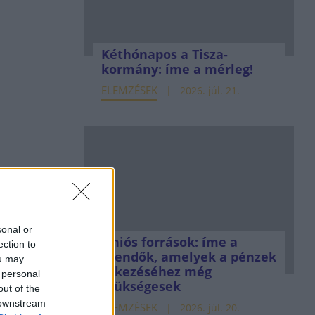
Kéthónapos a Tisza-
kormány: íme a mérleg!
ELEMZÉSEK
2026. júl. 21.
sonal or
Uniós források: íme a
ection to
teendők, amelyek a pénzek
ou may
érkezéséhez még
 personal
szükségesek
out of the
 downstream
ELEMZÉSEK
2026. júl. 20.