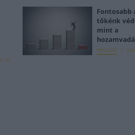
Fontosabb 
tőkénk véd
mint a
hozamvadá
PÉNZÜGY
2020
v. 25.