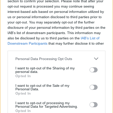
békemegállapodását"
section to confirm your selection. Please note that after your
opt-out request is processed you may continue seeing
HÍREK
29 perce
interest-based ads based on personal information utilized by
us or personal information disclosed to third parties prior to
your opt-out. You may separately opt-out of the further
disclosure of your personal information by third parties on the
IAB’s list of downstream participants. This information may
also be disclosed by us to third parties on the
IAB’s List of
Downstream Participants
that may further disclose it to other
third parties.
Please note that this website/app uses one or more Google
Personal Data Processing Opt Outs
services and may gather and store information including but
not limited to your visit or usage behaviour. You may click to
I want to opt-out of the Sharing of my
Megjött a kimutatás: ennyi áramot sikerült
personal data.
grant or deny consent to Google and its third-party tags to
Opted In
megtakarítani a vonatlassításokkal
use your data for below specified purposes in below Google
consent section.
I want to opt-out of the Sale of my
HÍREK
3 órája
Personal Data.
Opted In
I want to opt-out of processing my
Olasz lap: dzsihadista hálózatokra és a
Personal Data for Targeted Advertising.
Opted In
ceutai bevándorlás biztonsági kockázataira