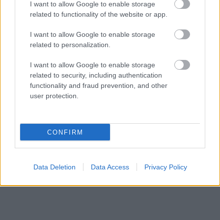
orosz határon: 3 civil halott, 13 sebesült
I want to allow Google to enable storage
related to functionality of the website or app.
HÍREK
6 órája
I want to allow Google to enable storage
related to personalization.
I want to allow Google to enable storage
related to security, including authentication
functionality and fraud prevention, and other
user protection.
NÉPSZERŰ
CONFIRM
Data Deletion
Data Access
Privacy Policy