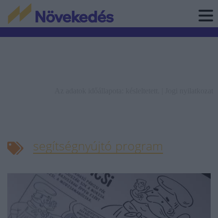
Az adatok időállapota: késleltetett. |
Jogi nyilatkozat
segítségnyújtó program