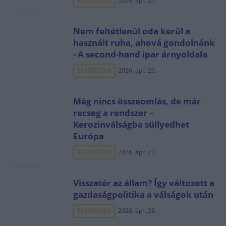
ELEMZÉSEK
2026. ápr. 23.
Nem feltétlenül oda kerül a
használt ruha, ahová gondolnánk
- A second-hand ipar árnyoldala
ELEMZÉSEK
2026. ápr. 26.
Még nincs összeomlás, de már
recseg a rendszer –
Kerozinválságba süllyedhet
Európa
ELEMZÉSEK
2026. ápr. 22.
Visszatér az állam? Így változott a
gazdaságpolitika a válságok után
ELEMZÉSEK
2026. ápr. 28.