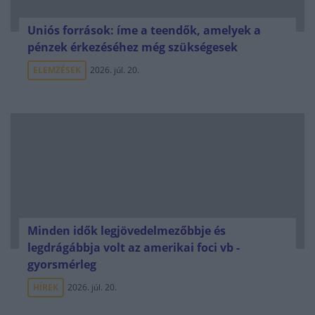
Uniós források: íme a teendők, amelyek a
pénzek érkezéséhez még szükségesek
ELEMZÉSEK
2026. júl. 20.
Minden idők legjövedelmezőbbje és
legdrágábbja volt az amerikai foci vb -
gyorsmérleg
HÍREK
2026. júl. 20.