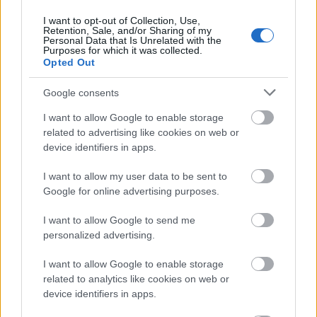
figyelmeztetnek a titkosszolgálatok
I want to opt-out of Collection, Use,
Retention, Sale, and/or Sharing of my
HÍREK
Personal Data that Is Unrelated with the
5 órája
Purposes for which it was collected.
Opted Out
Google consents
I want to allow Google to enable storage
related to advertising like cookies on web or
device identifiers in apps.
I want to allow my user data to be sent to
Google for online advertising purposes.
Heaven Street Seven: nézz vissza, és nézd
I want to allow Google to send me
vissza!
personalized advertising.
LIFESTYLE
6 órája
I want to allow Google to enable storage
related to analytics like cookies on web or
device identifiers in apps.
Az éjszakai támadások mérlege az ukrán-