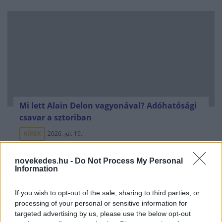
Mi lett Alain Delon vagyonával? Adóhatósági
csavar a sztoriban
HÍREK
2026. júl. 19.
novekedes.hu -
Do Not Process My Personal
FRISS HÍREK
Information
If you wish to opt-out of the sale, sharing to third parties, or
Hatalmas pofont kapott Trump Izraeltől:
processing of your personal or sensitive information for
elutasították a "történelmi
targeted advertising by us, please use the below opt-out