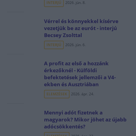
INTERJÚ
2026. jún. 8.
Vérrel és könnyekkel kísérve
vezetjük be az eurót - interjú
Becsey Zsolttal
INTERJÚ
2026. jún. 6.
A profit az első a hozzánk
érkezőknél - Külföldi
befektetések jellemzői a V4-
ekben és Ausztriában
ELEMZÉSEK
2026. ápr. 24.
Mennyi adót fizetnek a
magyarok? Mikor jöhet az újabb
adócsökkentés?