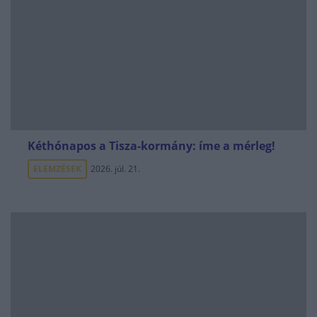
Kéthónapos a Tisza-kormány: íme a mérleg!
ELEMZÉSEK
2026. júl. 21.