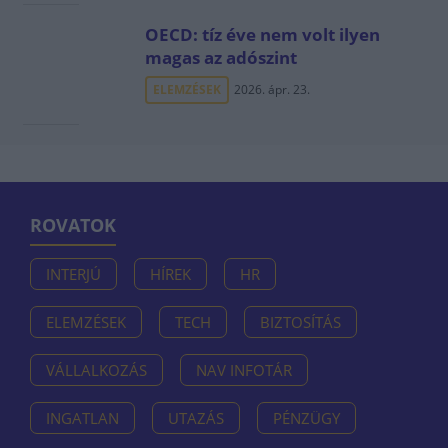
OECD: tíz éve nem volt ilyen
magas az adószint
ELEMZÉSEK
2026. ápr. 23.
ROVATOK
INTERJÚ
HÍREK
HR
ELEMZÉSEK
TECH
BIZTOSÍTÁS
VÁLLALKOZÁS
NAV INFOTÁR
INGATLAN
UTAZÁS
PÉNZÜGY