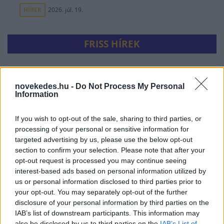
HÍREK
2026. júl. 19.
FRISS HÍREK
Ezer hajóból állhat a híres orosz
novekedes.hu -
Do Not Process My Personal
árnyékflotta
Information
HÍREK
22 perce
If you wish to opt-out of the sale, sharing to third parties, or
processing of your personal or sensitive information for
targeted advertising by us, please use the below opt-out
section to confirm your selection. Please note that after your
opt-out request is processed you may continue seeing
interest-based ads based on personal information utilized by
us or personal information disclosed to third parties prior to
your opt-out. You may separately opt-out of the further
disclosure of your personal information by third parties on the
Feszültség Olaszország és Spanyolország
IAB’s list of downstream participants. This information may
között: az olaszok ellen ellenőrzést akar
also be disclosed by us to third parties on the
IAB’s List of