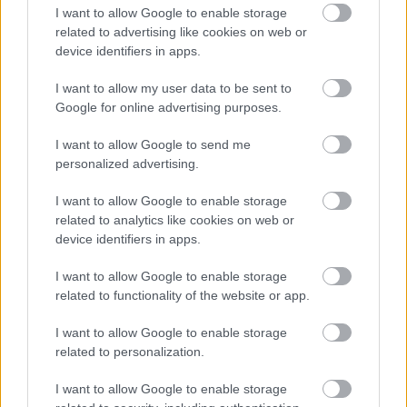
I want to allow Google to enable storage
robbanószer-drónt Lipcsében
related to advertising like cookies on web or
HÍREK
2 órája
device identifiers in apps.
I want to allow my user data to be sent to
Google for online advertising purposes.
Kihirdették az OTP Társasházi
Pályázatának idei nyerteseit
I want to allow Google to send me
personalized advertising.
HÍREK
3 órája
I want to allow Google to enable storage
related to analytics like cookies on web or
device identifiers in apps.
I want to allow Google to enable storage
related to functionality of the website or app.
NÉPSZERŰ
I want to allow Google to enable storage
related to personalization.
I want to allow Google to enable storage