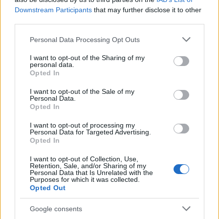
bevezetni Madrid, gyorsan megérkezett a
Downstream Participants
that may further disclose it to other
válasz
third parties.
HÍREK
34 perce
Please note that this website/app uses one or more Google
Personal Data Processing Opt Outs
services and may gather and store information including but
not limited to your visit or usage behaviour. You may click to
I want to opt-out of the Sharing of my
personal data.
Megengedi Trump, hogy ukránok
grant or deny consent to Google and its third-party tags to
Opted In
use your data for below specified purposes in below Google
gyártsanak amerikai fegyvereket?
consent section.
I want to opt-out of the Sale of my
HÍREK
Personal Data.
egy órája
Opted In
I want to opt-out of processing my
Personal Data for Targeted Advertising.
Opted In
I want to opt-out of Collection, Use,
Retention, Sale, and/or Sharing of my
Personal Data that Is Unrelated with the
Purposes for which it was collected.
Opted Out
Google consents
Reptéri buszsofőr rúgta le a földre a