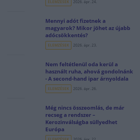
ELEMZÉSEK
2026. ápr. 24.
Mennyi adót fizetnek a
magyarok? Mikor jöhet az újabb
adócsökkentés?
ELEMZÉSEK
2026. ápr. 23.
Nem feltétlenül oda kerül a
használt ruha, ahová gondolnánk
- A second-hand ipar árnyoldala
ELEMZÉSEK
2026. ápr. 26.
Még nincs összeomlás, de már
recseg a rendszer –
Kerozinválságba süllyedhet
Európa
ELEMZÉSEK
2026. ápr. 22.