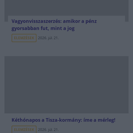
Vagyonvisszaszerzés: amikor a pénz
gyorsabban fut, mint a jog
ELEMZÉSEK
2026. júl. 21.
Kéthónapos a Tisza-kormány: íme a mérleg!
ELEMZÉSEK
2026. júl. 21.