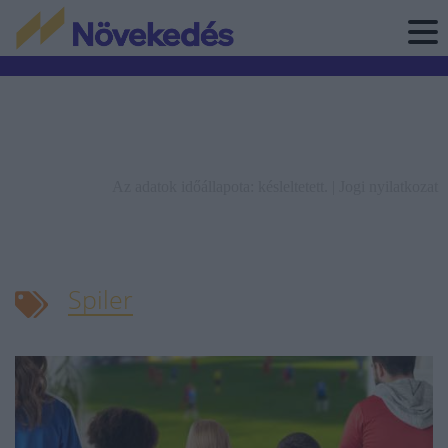
Az adatok időállapota: késleltetett. |
Jogi nyilatkozat
Spiler