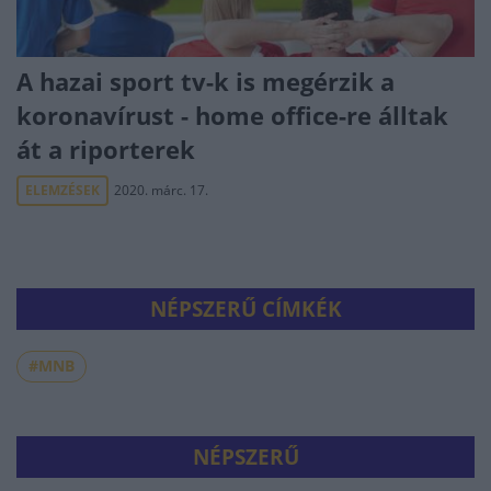
A hazai sport tv-k is megérzik a
koronavírust - home office-re álltak
át a riporterek
ELEMZÉSEK
2020. márc. 17.
NÉPSZERŰ CÍMKÉK
#MNB
NÉPSZERŰ