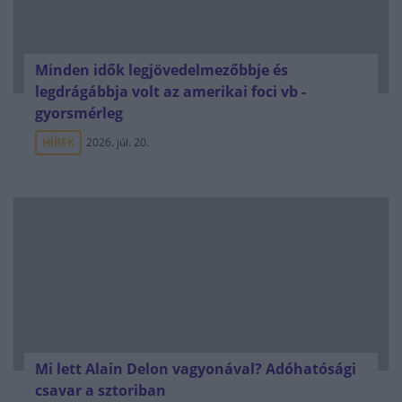
Minden idők legjövedelmezőbbje és
legdrágábbja volt az amerikai foci vb -
gyorsmérleg
HÍREK
2026. júl. 20.
Mi lett Alain Delon vagyonával? Adóhatósági
csavar a sztoriban