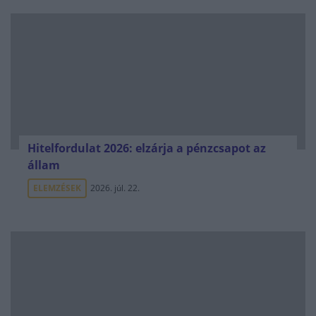
Hitelfordulat 2026: elzárja a pénzcsapot az
állam
ELEMZÉSEK
2026. júl. 22.