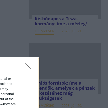
Kéthónapos a Tisza-
kormány: íme a mérleg!
ELEMZÉSEK
2026. júl. 21.
sonal or
Uniós források: íme a
ection to
teendők, amelyek a pénzek
ou may
érkezéséhez még
 personal
szükségesek
out of the
 downstream
ELEMZÉSEK
2026. júl. 20.