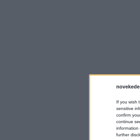
novekede
If you wish 
sensitive in
confirm you
continue se
information 
further disc