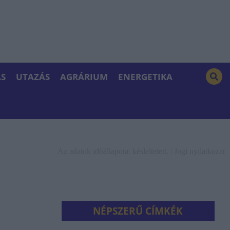
S
UTAZÁS
AGRÁRIUM
ENERGETIKA
Az adatok időállapota: késleltetett. |
Jogi nyilatkozat
NÉPSZERŰ CÍMKÉK