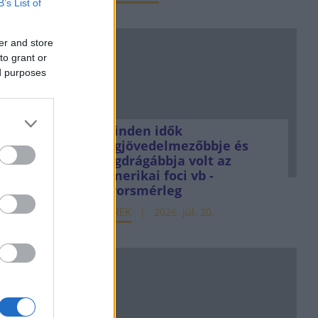
B’s List of
er and store
to grant or
ed purposes
Minden idők
legjövedelmezőbbje és
legdrágábbja volt az
amerikai foci vb -
gyorsmérleg
HÍREK
2026. júl. 20.