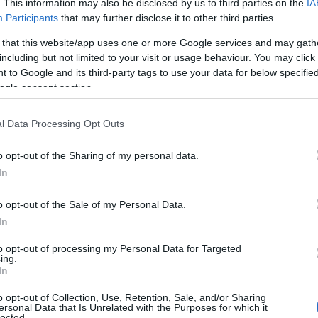
. This information may also be disclosed by us to third parties on the
IA
Participants
that may further disclose it to other third parties.
 that this website/app uses one or more Google services and may gath
including but not limited to your visit or usage behaviour. You may click 
 to Google and its third-party tags to use your data for below specifi
ogle consent section.
l Data Processing Opt Outs
o opt-out of the Sharing of my personal data.
In
o opt-out of the Sale of my Personal Data.
In
to opt-out of processing my Personal Data for Targeted
ing.
In
o opt-out of Collection, Use, Retention, Sale, and/or Sharing
ersonal Data that Is Unrelated with the Purposes for which it
lected.