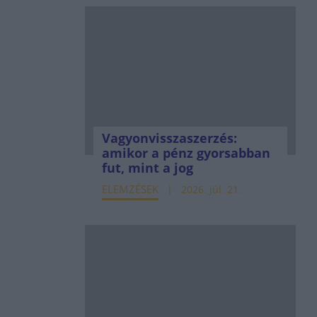
Vagyonvisszaszerzés:
amikor a pénz gyorsabban
fut, mint a jog
ELEMZÉSEK
2026. júl. 21.