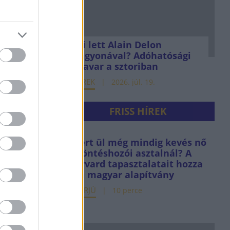
Mi lett Alain Delon
vagyonával? Adóhatósági
csavar a sztoriban
HÍREK
2026. júl. 19.
FRISS HÍREK
Miért ül még mindig kevés nő
a döntéshozói asztalnál? A
Harvard tapasztalatait hozza
el a magyar alapítvány
INTERJÚ
10 perce