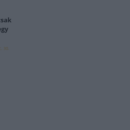
csak
egy
. 30.