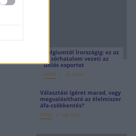
Belgiumtól Írországig: ez az
öt sörhatalom vezeti az
uniós exportot
HÍREK
40 perce
Választási ígéret marad, vagy
megvalósítható az élelmiszer
áfa-csökkentés?
HÍREK
egy órája