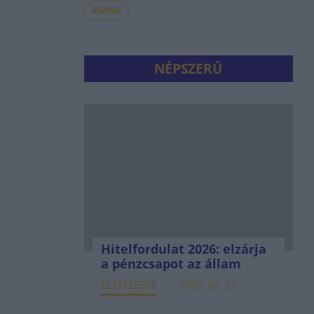
#MNB
NÉPSZERŰ
Hitelfordulat 2026: elzárja
a pénzcsapot az állam
ELEMZÉSEK
2026. júl. 22.