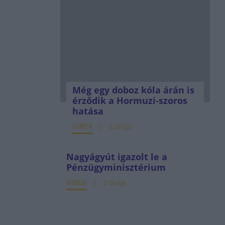
Még egy doboz kóla árán is
érződik a Hormuzi-szoros
hatása
HÍREK
3 órája
Nagyágyút igazolt le a
Pénzügyminisztérium
HÍREK
3 órája