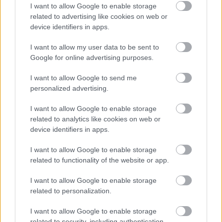
I want to allow Google to enable storage
költik el a 6 ezer milliárd forintnyi uniós pénzt
related to advertising like cookies on web or
HÍREK
8 órája
device identifiers in apps.
I want to allow my user data to be sent to
Google for online advertising purposes.
Megérkezett a hidegfront - térképen a friss
helyzet
I want to allow Google to send me
personalized advertising.
HÍREK
10 órája
I want to allow Google to enable storage
related to analytics like cookies on web or
device identifiers in apps.
I want to allow Google to enable storage
related to functionality of the website or app.
NÉPSZERŰ
I want to allow Google to enable storage
related to personalization.
I want to allow Google to enable storage
related to security, including authentication