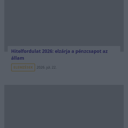
Hitelfordulat 2026: elzárja a pénzcsapot az
állam
ELEMZÉSEK
2026. júl. 22.