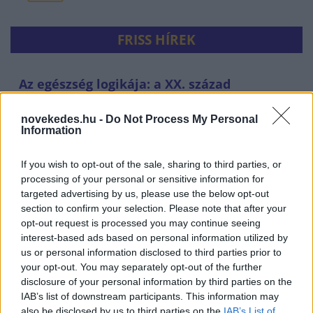
FRISS HÍREK
Az egészség logikája: a XX. század
orvostudományi sikerei
novekedes.hu -
Do Not Process My Personal
EGÉSZSÉGIPAR
36 perce
Information
If you wish to opt-out of the sale, sharing to third parties, or
processing of your personal or sensitive information for
targeted advertising by us, please use the below opt-out
section to confirm your selection. Please note that after your
opt-out request is processed you may continue seeing
interest-based ads based on personal information utilized by
us or personal information disclosed to third parties prior to
your opt-out. You may separately opt-out of the further
disclosure of your personal information by third parties on the
Elképesztő, kiknek termelnek most hasznot
IAB’s list of downstream participants. This information may
also be disclosed by us to third parties on the
IAB’s List of