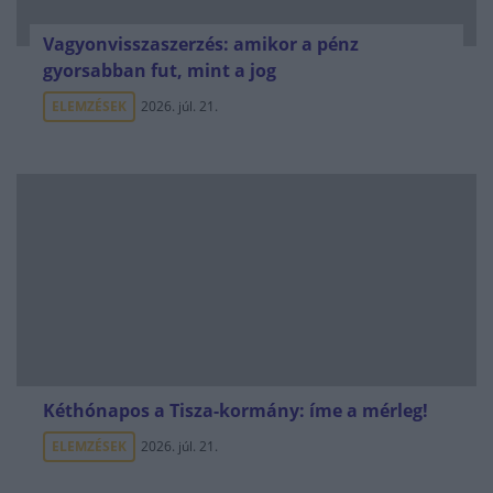
Vagyonvisszaszerzés: amikor a pénz
gyorsabban fut, mint a jog
ELEMZÉSEK
2026. júl. 21.
Kéthónapos a Tisza-kormány: íme a mérleg!
ELEMZÉSEK
2026. júl. 21.