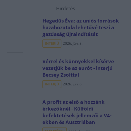
Hirdetés
Hegedüs Éva: az uniós források
hazahozatala lehetővé teszi a
gazdaság újraindítását
INTERJÚ
2026. jún. 8.
Vérrel és könnyekkel kísérve
vezetjük be az eurót - interjú
Becsey Zsolttal
INTERJÚ
2026. jún. 6.
A profit az első a hozzánk
érkezőknél - Külföldi
befektetések jellemzői a V4-
ekben és Ausztriában