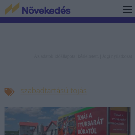
Az adatok időállapota: késleltetett. |
Jogi nyilatkozat
szabadtartású tojás