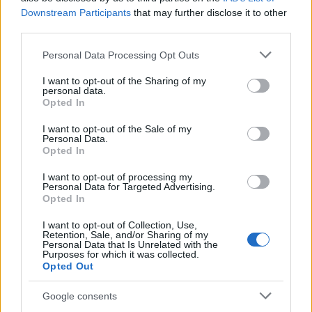
Jeffrey Epstein magánszigetei
Downstream Participants
that may further disclose it to other
ELEMZÉSEK
2 órája
third parties.
Please note that this website/app uses one or more Google
Personal Data Processing Opt Outs
services and may gather and store information including but
Súlyos feszültség Olaszország és
not limited to your visit or usage behaviour. You may click to
I want to opt-out of the Sharing of my
personal data.
Spanyolország között: kölcsönös korlátozás
grant or deny consent to Google and its third-party tags to
Opted In
use your data for below specified purposes in below Google
az egymás országából érkezőkre
consent section.
I want to opt-out of the Sale of my
HÍREK
7 órája
Personal Data.
Opted In
I want to opt-out of processing my
Personal Data for Targeted Advertising.
Opted In
I want to opt-out of Collection, Use,
Retention, Sale, and/or Sharing of my
Personal Data that Is Unrelated with the
Purposes for which it was collected.
Opted Out
Google consents
Megérkezett Magyar Péter bejelentése: így