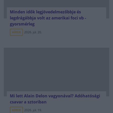
Minden idők legjövedelmezőbbje és
legdrágábbja volt az amerikai foci vb -
gyorsmérleg
HÍREK
2026. júl. 20.
Mi lett Alain Delon vagyonával? Adóhatósági
csavar a sztoriban
HÍREK
2026. júl. 19.