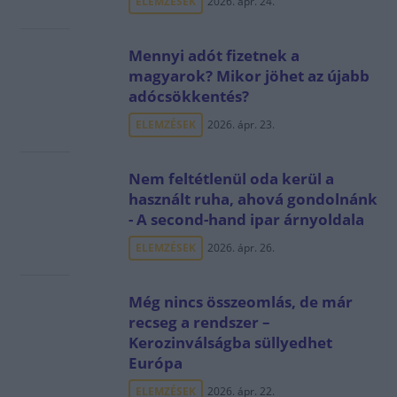
ELEMZÉSEK
2026. ápr. 24.
Mennyi adót fizetnek a
magyarok? Mikor jöhet az újabb
adócsökkentés?
ELEMZÉSEK
2026. ápr. 23.
Nem feltétlenül oda kerül a
használt ruha, ahová gondolnánk
- A second-hand ipar árnyoldala
ELEMZÉSEK
2026. ápr. 26.
Még nincs összeomlás, de már
recseg a rendszer –
Kerozinválságba süllyedhet
Európa
ELEMZÉSEK
2026. ápr. 22.