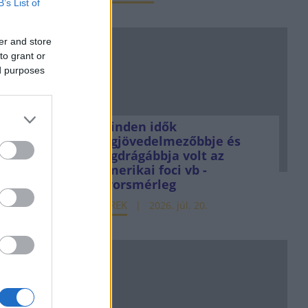
B’s List of
er and store
to grant or
ed purposes
Minden idők
legjövedelmezőbbje és
legdrágábbja volt az
amerikai foci vb -
gyorsmérleg
HÍREK
2026. júl. 20.