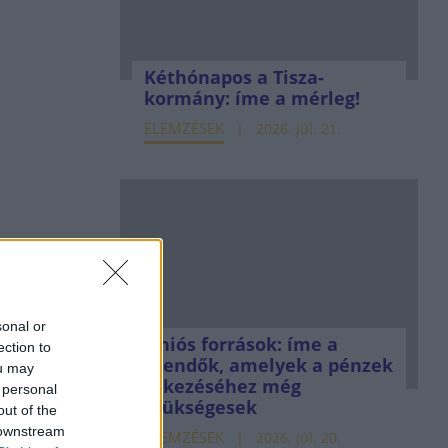
Kéthónapos a Tisza-
kormány: íme a mérleg!
ELEMZÉSEK
2026. júl. 21.
sonal or
Uniós források: íme a
ection to
teendők, amelyek a pénzek
ou may
érkezéséhez még
 personal
szükségesek
out of the
 downstream
ELEMZÉSEK
2026. júl. 20.