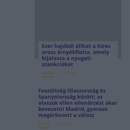
Ezer hajóból állhat a híres
orosz árnyékflotta, amely
kijátssza a nyugati
szankciókat
HÍREK
4 órája
Feszültség Olaszország és
Spanyolország között: az
olaszok ellen ellenőrzést akar
bevezetni Madrid, gyorsan
megérkezett a válasz
HÍREK
4 órája