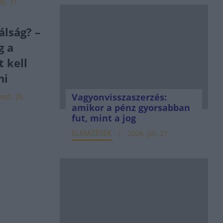
j. 31.
álság? –
g a
 kell
ni
Vagyonvisszaszerzés:
ept. 26.
amikor a pénz gyorsabban
fut, mint a jog
ELEMZÉSEK
2026. júl. 21.