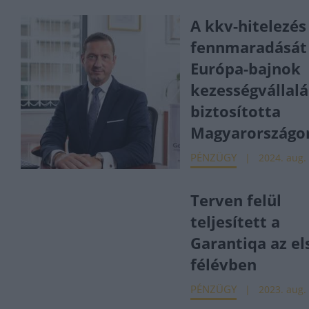
A kkv-hitelezés
fennmaradását
Európa-bajnok
kezességvállalá
biztosította
Magyarországo
PÉNZÜGY
2024. aug. 
Terven felül
teljesített a
Garantiqa az el
félévben
PÉNZÜGY
2023. aug. 