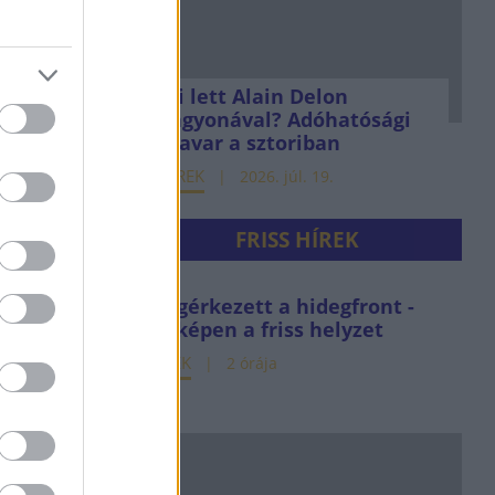
Mi lett Alain Delon
vagyonával? Adóhatósági
csavar a sztoriban
HÍREK
2026. júl. 19.
FRISS HÍREK
Megérkezett a hidegfront -
térképen a friss helyzet
HÍREK
2 órája