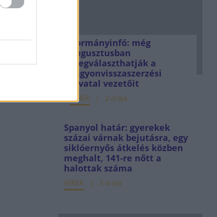
Kormányinfó: még
augusztusban
megválaszthatják a
vagyonvisszaszerzési
hivatal vezetőit
HÍREK
2 órája
Spanyol határ: gyerekek
százai várnak bejutásra, egy
siklóernyős átkelés közben
meghalt, 141-re nőtt a
halottak száma
HÍREK
3 órája