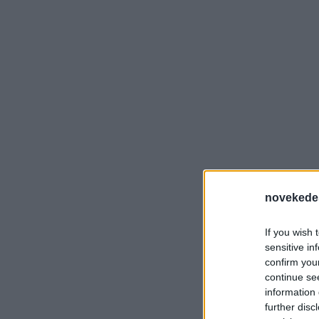
novekede
If you wish 
sensitive in
confirm you
continue se
information 
further disc