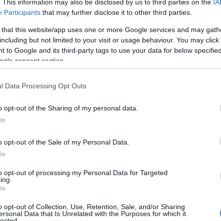
. This information may also be disclosed by us to third parties on the
IA
Participants
that may further disclose it to other third parties.
 that this website/app uses one or more Google services and may gath
including but not limited to your visit or usage behaviour. You may click 
 to Google and its third-party tags to use your data for below specifi
ogle consent section.
l Data Processing Opt Outs
o opt-out of the Sharing of my personal data.
In
o opt-out of the Sale of my Personal Data.
In
to opt-out of processing my Personal Data for Targeted
ing.
In
o opt-out of Collection, Use, Retention, Sale, and/or Sharing
ersonal Data that Is Unrelated with the Purposes for which it
lected.