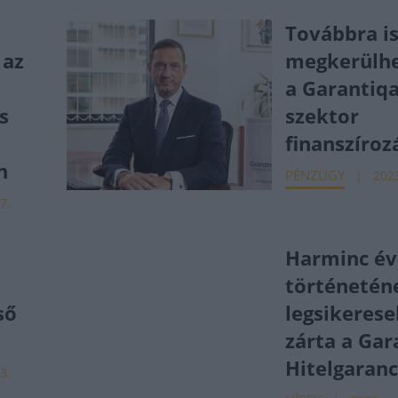
Továbbra i
 az
megkerülhe
a Garantiqa
s
szektor
finanszíro
n
PÉNZÜGY
2023
7.
Harminc év
történetén
ső
legsikerese
zárta a Gar
Hitelgaranc
3.