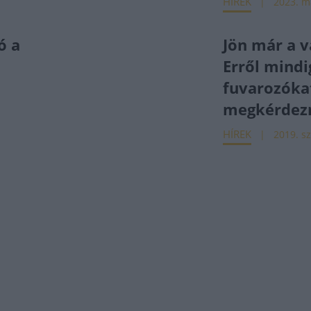
HÍREK
2023. má
ó a
Jön már a v
Erről mindi
fuvarozókat
megkérdez
HÍREK
2019. sz