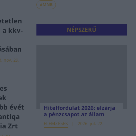
#MNB
s
tetlen
 a kkv-
NÉPSZERŰ
zásában
. nov. 29.
es
ek
bb évét
Hitelfordulat 2026: elzárja
a pénzcsapot az állam
antiqa
ELEMZÉSEK
2026. júl. 22.
ia Zrt