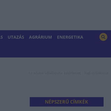
S
UTAZÁS
AGRÁRIUM
ENERGETIKA
Az adatok időállapota: késleltetett. |
Jogi nyilatkozat
NÉPSZERŰ CÍMKÉK