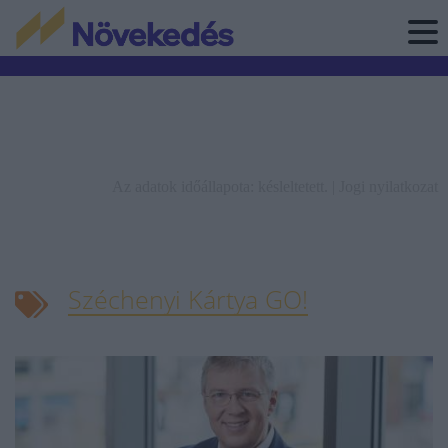
Az adatok időállapota: késleltetett. |
Jogi nyilatkozat
Széchenyi Kártya GO!