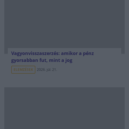
Vagyonvisszaszerzés: amikor a pénz
gyorsabban fut, mint a jog
ELEMZÉSEK
2026. júl. 21.