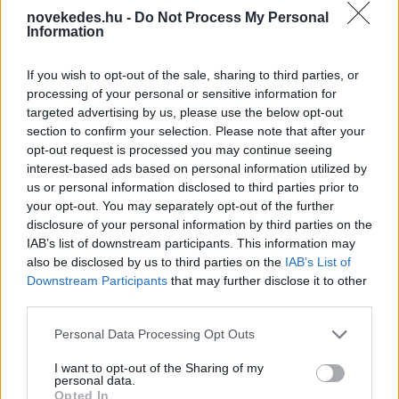
novekedes.hu -
Do Not Process My Personal
Information
Mi lett Alain Delon vagyonával? Adóhatósági
If you wish to opt-out of the sale, sharing to third parties, or
csavar a sztoriban
processing of your personal or sensitive information for
targeted advertising by us, please use the below opt-out
HÍREK
2026. júl. 19.
section to confirm your selection. Please note that after your
opt-out request is processed you may continue seeing
interest-based ads based on personal information utilized by
FRISS HÍREK
us or personal information disclosed to third parties prior to
your opt-out. You may separately opt-out of the further
disclosure of your personal information by third parties on the
Megjött a kimutatás: ennyi áramot
IAB’s list of downstream participants. This information may
sikerült megtakarítani a
also be disclosed by us to third parties on the
IAB’s List of
Downstream Participants
that may further disclose it to other
vonatlassításokkal
third parties.
HÍREK
2 órája
Please note that this website/app uses one or more Google
Personal Data Processing Opt Outs
services and may gather and store information including but
not limited to your visit or usage behaviour. You may click to
I want to opt-out of the Sharing of my
personal data.
grant or deny consent to Google and its third-party tags to
Opted In