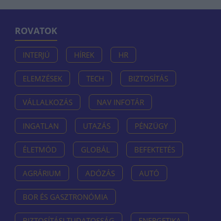
ROVATOK
INTERJÚ
HÍREK
HR
ELEMZÉSEK
TECH
BIZTOSÍTÁS
VÁLLALKOZÁS
NAV INFOTÁR
INGATLAN
UTAZÁS
PÉNZÜGY
ÉLETMÓD
GLOBÁL
BEFEKTETÉS
AGRÁRIUM
ADÓZÁS
AUTÓ
BOR ÉS GASZTRONÓMIA
BIZTOSÍTÁSI TUDATOSSÁG
ENERGETIKA