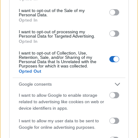
use your data for below specified purposes in below Google
consent section.
I want to opt-out of the Sale of my
Personal Data.
Opted In
I want to opt-out of processing my
Personal Data for Targeted Advertising.
Olasz lap: dzsihadista hálózatokra és a ceutai
Opted In
bevándorlás biztonsági kockázataira
figyelmeztetnek a titkosszolgálatok
I want to opt-out of Collection, Use,
Retention, Sale, and/or Sharing of my
Personal Data that Is Unrelated with the
HÍREK
4 órája
Purposes for which it was collected.
Opted Out
Google consents
Heaven Street Seven: nézz vissza, és nézd
vissza!
I want to allow Google to enable storage
related to advertising like cookies on web or
LIFESTYLE
5 órája
device identifiers in apps.
I want to allow my user data to be sent to
Google for online advertising purposes.