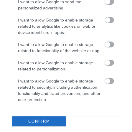
I want to allow Google to send me
personalized advertising.
I want to allow Google to enable storage
related to analytics like cookies on web or
device identifiers in apps.
Az éjszakai támadások mérlege az ukrán-
I want to allow Google to enable storage
orosz határon: 3 civil halott, 13 sebesült
related to functionality of the website or app.
HÍREK
5 órája
I want to allow Google to enable storage
related to personalization.
Hét egyszerű szokás, amivel energiát
I want to allow Google to enable storage
takaríthatunk meg otthonunkban
related to security, including authentication
functionality and fraud prevention, and other
HÍREK
6 órája
user protection.
CONFIRM