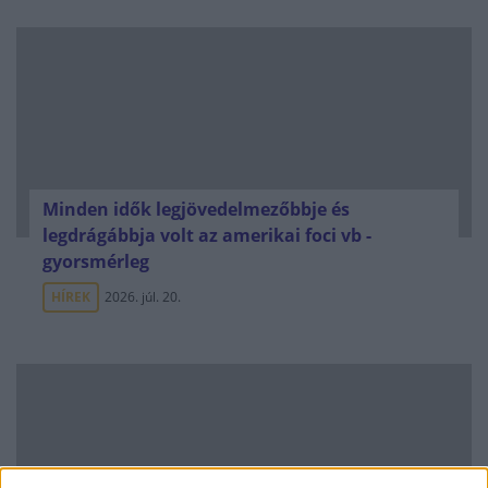
Minden idők legjövedelmezőbbje és
legdrágábbja volt az amerikai foci vb -
gyorsmérleg
HÍREK
2026. júl. 20.