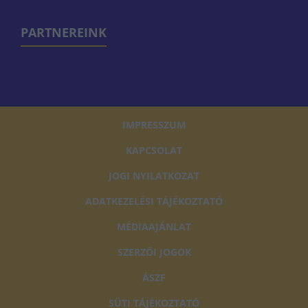
PARTNEREINK
IMPRESSZUM
KAPCSOLAT
JOGI NYILATKOZAT
ADATKEZELÉSI TÁJÉKOZTATÓ
MÉDIAAJÁNLAT
SZERZŐI JOGOK
ÁSZF
SÜTI TÁJÉKOZTATÓ