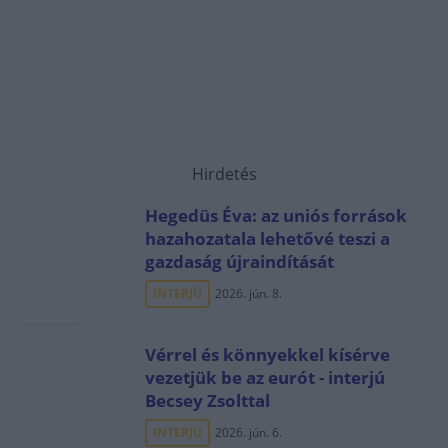
Hirdetés
Hegedüs Éva: az uniós források
hazahozatala lehetővé teszi a
gazdaság újraindítását
INTERJÚ
2026. jún. 8.
Vérrel és könnyekkel kísérve
vezetjük be az eurót - interjú
Becsey Zsolttal
INTERJÚ
2026. jún. 6.