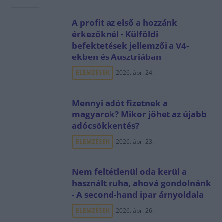
A profit az első a hozzánk
érkezőknél - Külföldi
befektetések jellemzői a V4-
ekben és Ausztriában
ELEMZÉSEK
2026. ápr. 24.
Mennyi adót fizetnek a
magyarok? Mikor jöhet az újabb
adócsökkentés?
ELEMZÉSEK
2026. ápr. 23.
Nem feltétlenül oda kerül a
használt ruha, ahová gondolnánk
- A second-hand ipar árnyoldala
ELEMZÉSEK
2026. ápr. 26.