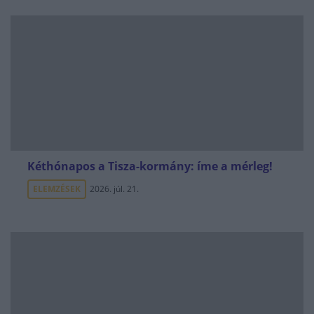
Kéthónapos a Tisza-kormány: íme a mérleg!
ELEMZÉSEK
2026. júl. 21.