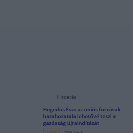
Hirdetés
Hegedüs Éva: az uniós források
hazahozatala lehetővé teszi a
gazdaság újraindítását
INTERJÚ
2026. jún. 8.