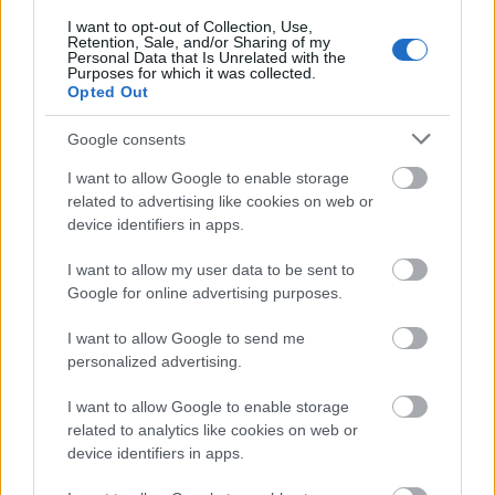
Borsodban megmagyarázhatatlan a
drágulás
I want to opt-out of Collection, Use,
Retention, Sale, and/or Sharing of my
Personal Data that Is Unrelated with the
HÍREK
5 órája
Purposes for which it was collected.
Opted Out
Google consents
I want to allow Google to enable storage
related to advertising like cookies on web or
device identifiers in apps.
I want to allow my user data to be sent to
Google for online advertising purposes.
Kíméletlenül visszavágtak az ukránok Kijev
I want to allow Google to send me
rakétázása miatt
personalized advertising.
HÍREK
6 órája
I want to allow Google to enable storage
related to analytics like cookies on web or
device identifiers in apps.
Bizarr baleset történt a budapesti metrón