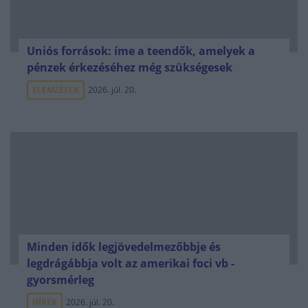
Uniós források: íme a teendők, amelyek a
pénzek érkezéséhez még szükségesek
ELEMZÉSEK
2026. júl. 20.
Minden idők legjövedelmezőbbje és
legdrágábbja volt az amerikai foci vb -
gyorsmérleg
HÍREK
2026. júl. 20.