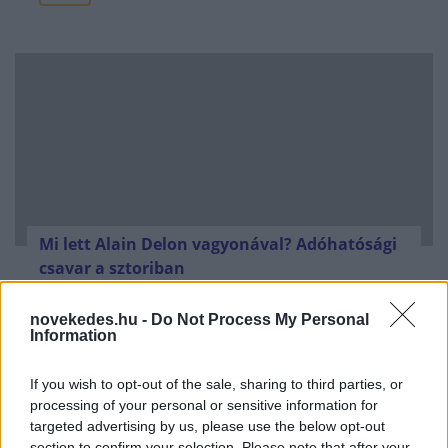
Mi lett Alain Delon vagyonával? Adóhatósági
csavar a sztoriban
HÍREK
2026. júl. 19.
novekedes.hu -
Do Not Process My Personal
Information
FRISS HÍREK
If you wish to opt-out of the sale, sharing to third parties, or
processing of your personal or sensitive information for
targeted advertising by us, please use the below opt-out
Azonosítatlan drón robbant fel a Transz-
section to confirm your selection. Please note that after your