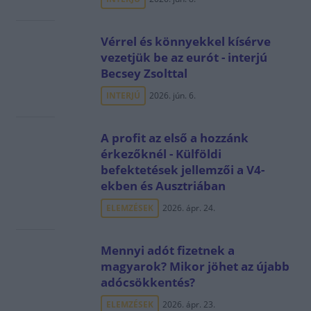
Vérrel és könnyekkel kísérve
vezetjük be az eurót - interjú
Becsey Zsolttal
INTERJÚ
2026. jún. 6.
A profit az első a hozzánk
érkezőknél - Külföldi
befektetések jellemzői a V4-
ekben és Ausztriában
ELEMZÉSEK
2026. ápr. 24.
Mennyi adót fizetnek a
magyarok? Mikor jöhet az újabb
adócsökkentés?
ELEMZÉSEK
2026. ápr. 23.