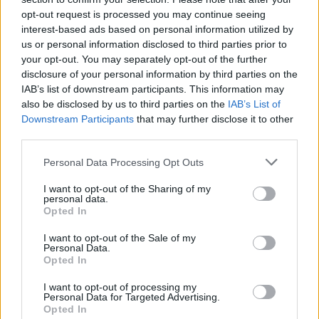
Balkán gázvezeték közelében Bulgáriában
opt-out request is processed you may continue seeing
interest-based ads based on personal information utilized by
HÍREK
3 órája
us or personal information disclosed to third parties prior to
your opt-out. You may separately opt-out of the further
disclosure of your personal information by third parties on the
IAB’s list of downstream participants. This information may
also be disclosed by us to third parties on the
IAB’s List of
Downstream Participants
that may further disclose it to other
third parties.
Please note that this website/app uses one or more Google
Personal Data Processing Opt Outs
services and may gather and store information including but
not limited to your visit or usage behaviour. You may click to
I want to opt-out of the Sharing of my
personal data.
grant or deny consent to Google and its third-party tags to
Vízhiány mellett erdőtűz sújtja a Garda-tavat:
Opted In
use your data for below specified purposes in below Google
kétszáz embert menekítettek ki
consent section.
I want to opt-out of the Sale of my
HÍREK
3 órája
Personal Data.
Opted In
I want to opt-out of processing my
Olcsóbbak lettek a balatoni új ingatlanok,
Personal Data for Targeted Advertising.
Opted In