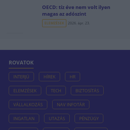
OECD: tíz éve nem volt ilyen
magas az adószint
ELEMZÉSEK
2026. ápr. 23.
ROVATOK
INTERJÚ
HÍREK
HR
ELEMZÉSEK
TECH
BIZTOSÍTÁS
VÁLLALKOZÁS
NAV INFOTÁR
INGATLAN
UTAZÁS
PÉNZÜGY