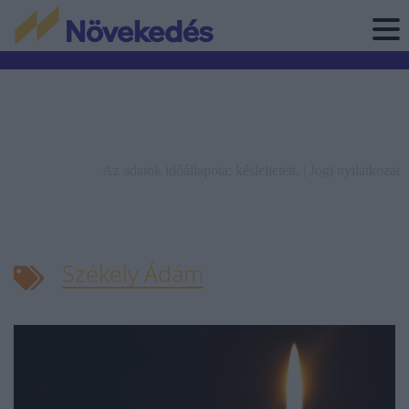
Az adatok időállapota: késleltetett. |
Jogi nyilatkozat
Székely Ádám