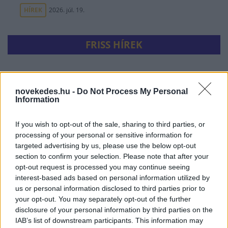
HÍREK
2026. júl. 19.
FRISS HÍREK
Fordulat a büdzsében: rekordnyereséggel
zárult a július, de a nyugdíjak és utak így is
novekedes.hu -
Do Not Process My Personal
Information
mélyítik a hiányt
HÍREK
32 perce
If you wish to opt-out of the sale, sharing to third parties, or
processing of your personal or sensitive information for
targeted advertising by us, please use the below opt-out
section to confirm your selection. Please note that after your
opt-out request is processed you may continue seeing
interest-based ads based on personal information utilized by
us or personal information disclosed to third parties prior to
your opt-out. You may separately opt-out of the further
disclosure of your personal information by third parties on the
IAB’s list of downstream participants. This information may