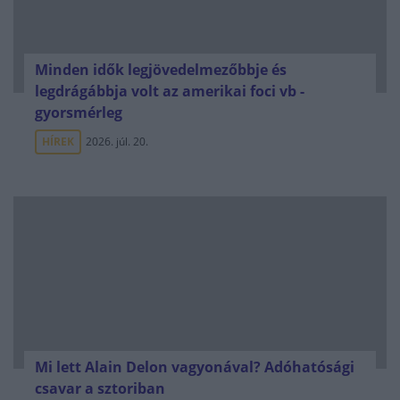
Minden idők legjövedelmezőbbje és
legdrágábbja volt az amerikai foci vb -
gyorsmérleg
HÍREK
2026. júl. 20.
Mi lett Alain Delon vagyonával? Adóhatósági
csavar a sztoriban