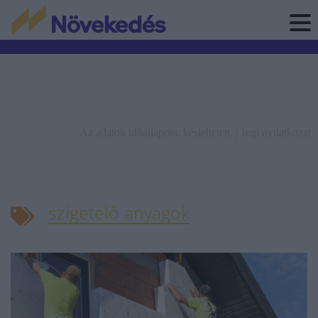
Az adatok időállapota: késleltetett. |
Jogi nyilatkozat
szigetelő anyagok