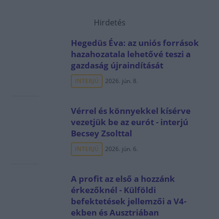
Hirdetés
Hegedüs Éva: az uniós források
hazahozatala lehetővé teszi a
gazdaság újraindítását
INTERJÚ
2026. jún. 8.
Vérrel és könnyekkel kísérve
vezetjük be az eurót - interjú
Becsey Zsolttal
INTERJÚ
2026. jún. 6.
A profit az első a hozzánk
érkezőknél - Külföldi
befektetések jellemzői a V4-
ekben és Ausztriában