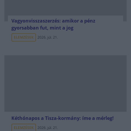
Vagyonvisszaszerzés: amikor a pénz
gyorsabban fut, mint a jog
ELEMZÉSEK
2026. júl. 21.
Kéthónapos a Tisza-kormány: íme a mérleg!
ELEMZÉSEK
2026. júl. 21.