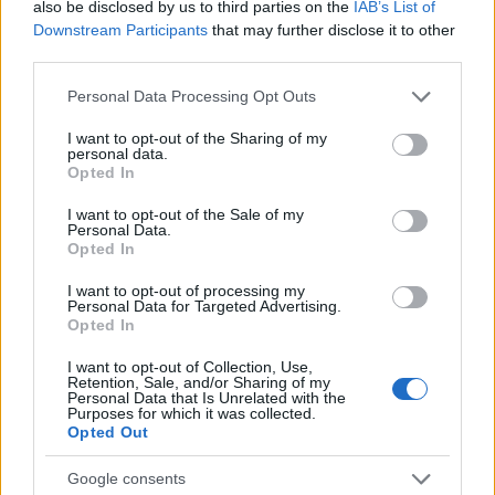
also be disclosed by us to third parties on the
IAB’s List of
Downstream Participants
that may further disclose it to other
A Tisza benyújtotta a Baka András
third parties.
államfőjelöltségét támogató ajánlóívet
Please note that this website/app uses one or more Google
Personal Data Processing Opt Outs
HÍREK
37 perce
services and may gather and store information including but
not limited to your visit or usage behaviour. You may click to
I want to opt-out of the Sharing of my
personal data.
grant or deny consent to Google and its third-party tags to
Opted In
Digitális lemaradásban Budapest
use your data for below specified purposes in below Google
consent section.
I want to opt-out of the Sale of my
TECH
41 perce
Personal Data.
Opted In
I want to opt-out of processing my
Personal Data for Targeted Advertising.
Opted In
I want to opt-out of Collection, Use,
Retention, Sale, and/or Sharing of my
Personal Data that Is Unrelated with the
Purposes for which it was collected.
Opted Out
Google consents