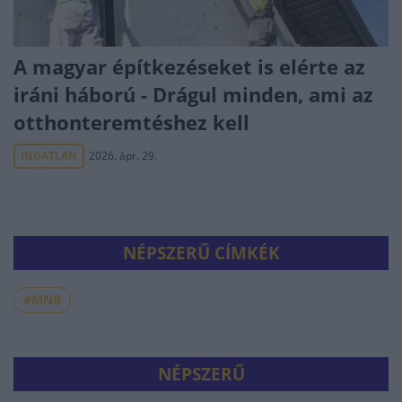
A magyar építkezéseket is elérte az
iráni háború - Drágul minden, ami az
otthonteremtéshez kell
INGATLAN
2026. ápr. 29.
NÉPSZERŰ CÍMKÉK
#MNB
NÉPSZERŰ