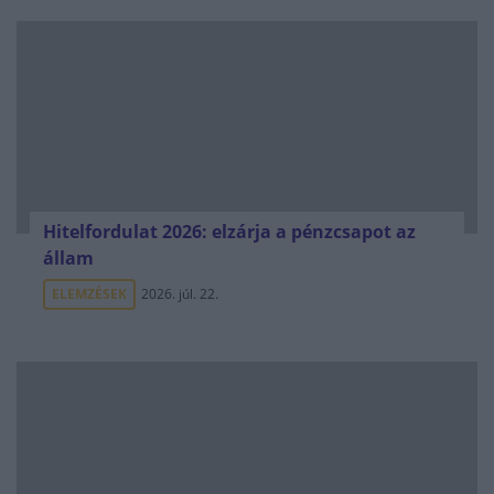
Hitelfordulat 2026: elzárja a pénzcsapot az
állam
ELEMZÉSEK
2026. júl. 22.