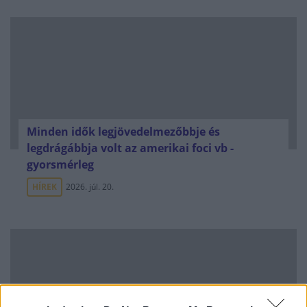
Minden idők legjövedelmezőbbje és
legdrágábbja volt az amerikai foci vb -
gyorsmérleg
HÍREK
2026. júl. 20.