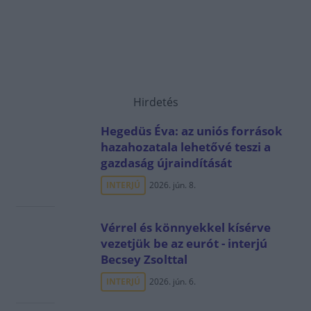
Hirdetés
Hegedüs Éva: az uniós források
hazahozatala lehetővé teszi a
gazdaság újraindítását
INTERJÚ
2026. jún. 8.
Vérrel és könnyekkel kísérve
vezetjük be az eurót - interjú
Becsey Zsolttal
INTERJÚ
2026. jún. 6.