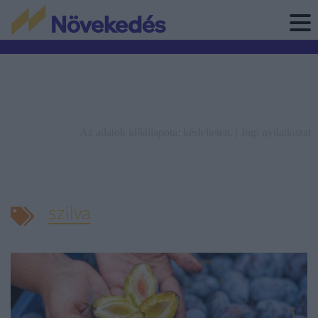
Az adatok időállapota: késleltetett. |
Jogi nyilatkozat
szilva