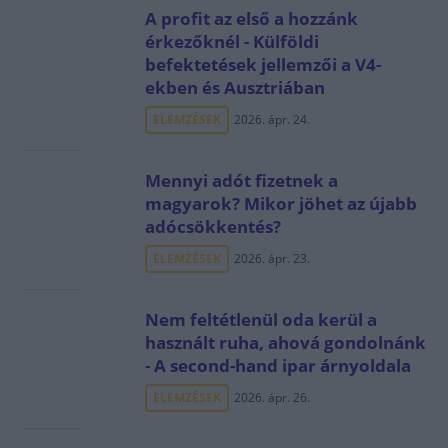
A profit az első a hozzánk
érkezőknél - Külföldi
befektetések jellemzői a V4-
ekben és Ausztriában
ELEMZÉSEK
2026. ápr. 24.
Mennyi adót fizetnek a
magyarok? Mikor jöhet az újabb
adócsökkentés?
ELEMZÉSEK
2026. ápr. 23.
Nem feltétlenül oda kerül a
használt ruha, ahová gondolnánk
- A second-hand ipar árnyoldala
ELEMZÉSEK
2026. ápr. 26.