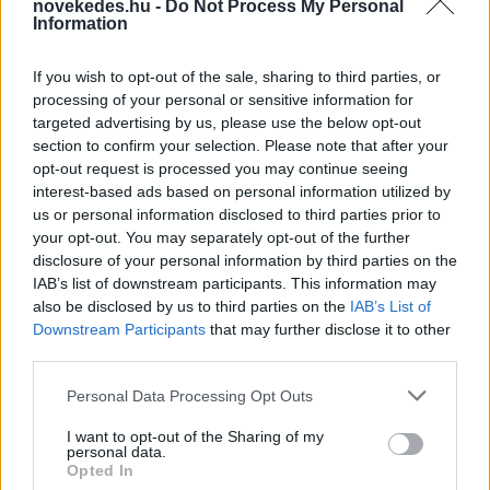
novekedes.hu -
Do Not Process My Personal
Information
If you wish to opt-out of the sale, sharing to third parties, or
Mi lett Alain Delon vagyonával? Adóhatósági
processing of your personal or sensitive information for
csavar a sztoriban
targeted advertising by us, please use the below opt-out
section to confirm your selection. Please note that after your
HÍREK
2026. júl. 19.
opt-out request is processed you may continue seeing
interest-based ads based on personal information utilized by
us or personal information disclosed to third parties prior to
FRISS HÍREK
your opt-out. You may separately opt-out of the further
disclosure of your personal information by third parties on the
IAB’s list of downstream participants. This information may
Vízhiány mellett erdőtűz sújtja a Garda-
also be disclosed by us to third parties on the
IAB’s List of
tavat: kétszáz embert menekítettek ki
Downstream Participants
that may further disclose it to other
third parties.
HÍREK
4 perce
Please note that this website/app uses one or more Google
Personal Data Processing Opt Outs
services and may gather and store information including but
not limited to your visit or usage behaviour. You may click to
I want to opt-out of the Sharing of my
personal data.
grant or deny consent to Google and its third-party tags to
Opted In
use your data for below specified purposes in below Google