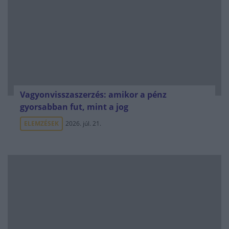
Vagyonvisszaszerzés: amikor a pénz
gyorsabban fut, mint a jog
ELEMZÉSEK
2026. júl. 21.