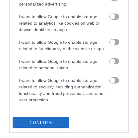
personalized advertising.
I want to allow Google to enable storage
related to analytics like cookies on web or
device identifiers in apps.
Bizarr baleset történt a budapesti metrón
I want to allow Google to enable storage
related to functionality of the website or app.
HÍREK
4 órája
I want to allow Google to enable storage
related to personalization.
Durva vámokat vetett ki az orosz olajra
I want to allow Google to enable storage
Amerika
related to security, including authentication
functionality and fraud prevention, and other
HÍREK
5 órája
user protection.
CONFIRM