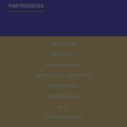
PARTNEREINK
IMPRESSZUM
KAPCSOLAT
JOGI NYILATKOZAT
ADATKEZELÉSI TÁJÉKOZTATÓ
MÉDIAAJÁNLAT
SZERZŐI JOGOK
ÁSZF
SÜTI TÁJÉKOZTATÓ