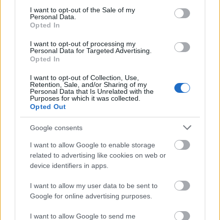
consent section.
I want to opt-out of the Sale of my
Personal Data.
Opted In
I want to opt-out of processing my
Personal Data for Targeted Advertising.
Olcsóbbak lettek a balatoni új ingatlanok,
Opted In
Borsodban megmagyarázhatatlan a drágulás
I want to opt-out of Collection, Use,
Retention, Sale, and/or Sharing of my
HÍREK
2 órája
Personal Data that Is Unrelated with the
Purposes for which it was collected.
Opted Out
Kíméletlenül visszavágtak az ukránok
Google consents
Kijev rakétázása miatt
I want to allow Google to enable storage
HÍREK
3 órája
related to advertising like cookies on web or
device identifiers in apps.
I want to allow my user data to be sent to
Google for online advertising purposes.
I want to allow Google to send me