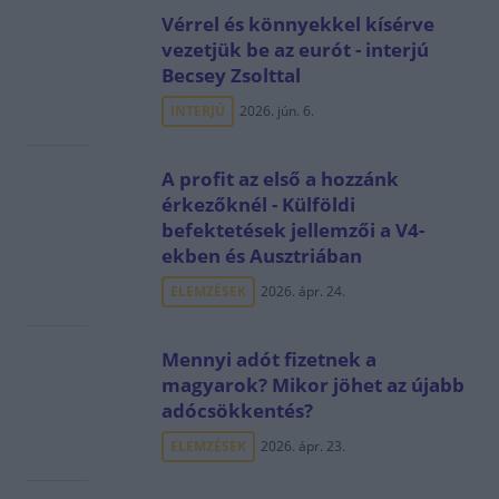
Vérrel és könnyekkel kísérve
vezetjük be az eurót - interjú
Becsey Zsolttal
INTERJÚ
2026. jún. 6.
A profit az első a hozzánk
érkezőknél - Külföldi
befektetések jellemzői a V4-
ekben és Ausztriában
ELEMZÉSEK
2026. ápr. 24.
Mennyi adót fizetnek a
magyarok? Mikor jöhet az újabb
adócsökkentés?
ELEMZÉSEK
2026. ápr. 23.