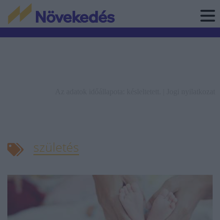
Az adatok időállapota: késleltetett. |
Jogi nyilatkozat
születés