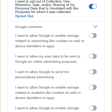
I want to opt-out of Collection, Use,
Retention, Sale, and/or Sharing of my
Personal Data that Is Unrelated with the
Purposes for which it was collected.
Opted Out
Google consents
I want to allow Google to enable storage
related to advertising like cookies on web or
device identifiers in apps.
Mi lett Alain Delon vagyonával? Adóhatósági
csavar a sztoriban
I want to allow my user data to be sent to
Google for online advertising purposes.
HÍREK
2026. júl. 19.
I want to allow Google to send me
personalized advertising.
FRISS HÍREK
I want to allow Google to enable storage
related to analytics like cookies on web or
Magyar Péter: már 2022-ben tudták, hogy
device identifiers in apps.
az energiarendszer a végnapjait éli
I want to allow Google to enable storage
HÍREK
3 órája