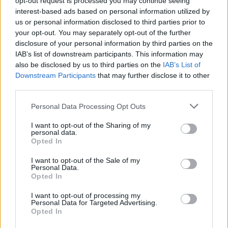
opt-out request is processed you may continue seeing
Uniós források: íme a teendők, amelyek a
interest-based ads based on personal information utilized by
us or personal information disclosed to third parties prior to
pénzek érkezéséhez még szükségesek
your opt-out. You may separately opt-out of the further
ELEMZÉSEK
2026. júl. 20.
disclosure of your personal information by third parties on the
IAB’s list of downstream participants. This information may
also be disclosed by us to third parties on the
IAB’s List of
Downstream Participants
that may further disclose it to other
third parties.
Please note that this website/app uses one or more Google
Personal Data Processing Opt Outs
services and may gather and store information including but
not limited to your visit or usage behaviour. You may click to
I want to opt-out of the Sharing of my
personal data.
grant or deny consent to Google and its third-party tags to
Opted In
use your data for below specified purposes in below Google
Minden idők legjövedelmezőbbje és
consent section.
I want to opt-out of the Sale of my
legdrágábbja volt az amerikai foci vb -
Personal Data.
Opted In
gyorsmérleg
I want to opt-out of processing my
HÍREK
2026. júl. 20.
Personal Data for Targeted Advertising.
Opted In