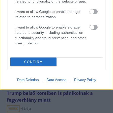
related to functionality of the website or app.
I want to allow Google to enable storage
related to personalization.
I want to allow Google to enable storage
related to security, including authentication
functionality and fraud prevention, and other
user protection.
Csak egy válsággal lehet megfosztani a dollárt
CONFIRM
a pénzügyi tróntól!
PÉNZÜGY
4 órája
Data Deletion
Data Access
Privacy Policy
Trump belső köreiben is pánikolnak a
fegyverhiány miatt
HÍREK
4 órája