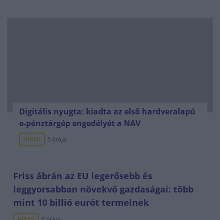
Digitális nyugta: kiadta az első hardveralapú
e-pénztárgép engedélyét a NAV
HÍREK
5 órája
Friss ábrán az EU legerősebb és
leggyorsabban növekvő gazdaságai: több
mint 10 billió eurót termelnek
HÍREK
6 órája