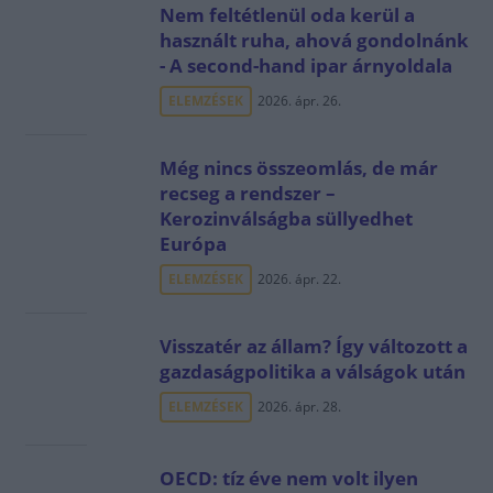
Nem feltétlenül oda kerül a
használt ruha, ahová gondolnánk
- A second-hand ipar árnyoldala
ELEMZÉSEK
2026. ápr. 26.
Még nincs összeomlás, de már
recseg a rendszer –
Kerozinválságba süllyedhet
Európa
ELEMZÉSEK
2026. ápr. 22.
Visszatér az állam? Így változott a
gazdaságpolitika a válságok után
ELEMZÉSEK
2026. ápr. 28.
OECD: tíz éve nem volt ilyen