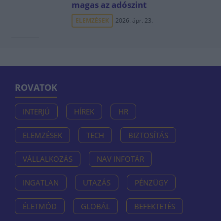
magas az adószint
ELEMZÉSEK
2026. ápr. 23.
ROVATOK
INTERJÚ
HÍREK
HR
ELEMZÉSEK
TECH
BIZTOSÍTÁS
VÁLLALKOZÁS
NAV INFOTÁR
INGATLAN
UTAZÁS
PÉNZÜGY
ÉLETMÓD
GLOBÁL
BEFEKTETÉS